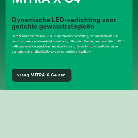
Dynamische LED-verlichting voor
gerichte gewasstrategieën
Ontdek onze nieuwe MITRA X C4 dynamische verlichting, een meerkanaals LED-
verlichting met vier afzonderlijk instelbare golflengten. Geïntegreerd met HelioCORE™
software, levert het precisie en maatwerk voor optimale lichtomstandigheden en
plantengroei - onafhankelijk van gewas, variëteit of stadium!
vraag MITRA X C4 aan