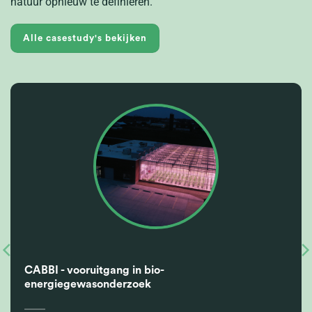
natuur opnieuw te definiëren.
Alle casestudy's bekijken
CABBI - vooruitgang in bio-
energiegewasonderzoek