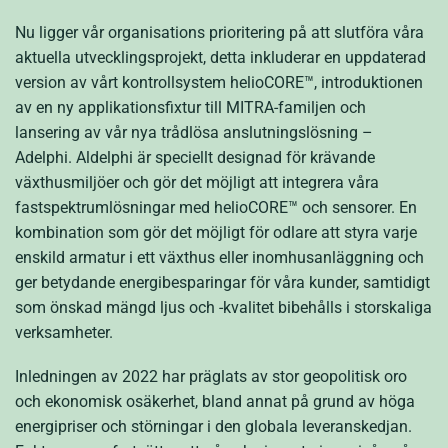
Nu ligger vår organisations prioritering på att slutföra våra
aktuella utvecklingsprojekt, detta inkluderar en uppdaterad
version av vårt kontrollsystem helioCORE™, introduktionen
av en ny applikationsfixtur till MITRA-familjen och
lansering av vår nya trådlösa anslutningslösning –
Adelphi. Aldelphi är speciellt designad för krävande
växthusmiljöer och gör det möjligt att integrera våra
fastspektrumlösningar med helioCORE™ och sensorer. En
kombination som gör det möjligt för odlare att styra varje
enskild armatur i ett växthus eller inomhusanläggning och
ger betydande energibesparingar för våra kunder, samtidigt
som önskad mängd ljus och -kvalitet bibehålls i storskaliga
verksamheter.
Inledningen av 2022 har präglats av stor geopolitisk oro
och ekonomisk osäkerhet, bland annat på grund av höga
energipriser och störningar i den globala leveranskedjan.