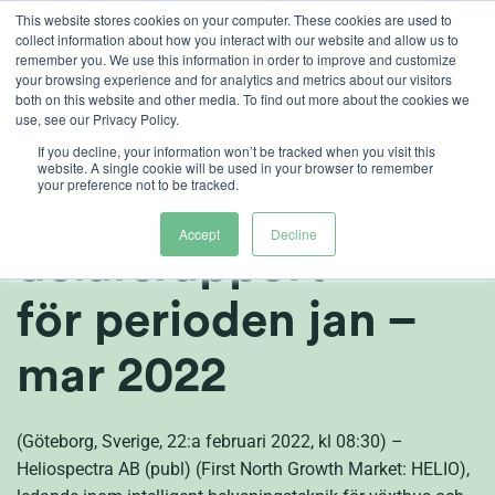
Ga
This website stores cookies on your computer. These cookies are used to
collect information about how you interact with our website and allow us to
naar
remember you. We use this information in order to improve and customize
inhoud
your browsing experience and for analytics and metrics about our visitors
both on this website and other media. To find out more about the cookies we
sv
use, see our Privacy Policy.
Heliospectra AB
If you decline, your information won’t be tracked when you visit this
website. A single cookie will be used in your browser to remember
your preference not to be tracked.
(publ) offentliggör
Accept
Decline
delårsrapport
för perioden jan –
mar 2022
(Göteborg, Sverige, 22:a februari 2022, kl 08:30) –
Heliospectra AB (publ) (First North Growth Market: HELIO),