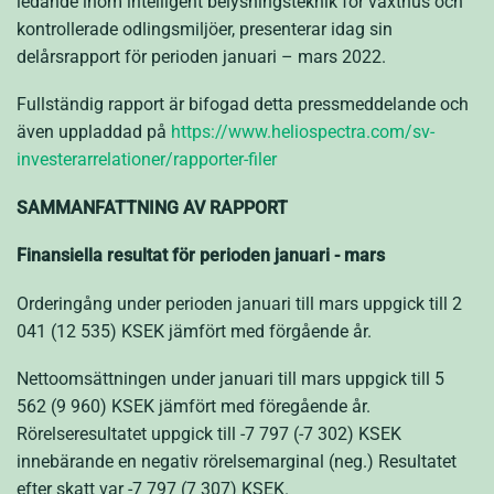
ledande inom intelligent belysningsteknik för växthus och
kontrollerade odlingsmiljöer, presenterar idag sin
delårsrapport för perioden januari – mars 2022.
Fullständig rapport är bifogad detta pressmeddelande och
även uppladdad på
https://www.heliospectra.com/sv-
investerarrelationer/rapporter-filer
SAMMANFATTNING AV RAPPORT
Finansiella resultat för perioden
januari
-
mars
Orderingång under perioden januari till mars uppgick till 2
041 (12 535) KSEK jämfört med förgående år.
Nettoomsättningen under januari till mars uppgick till 5
562 (9 960) KSEK jämfört med föregående år.
Rörelseresultatet uppgick till -7 797 (-7 302) KSEK
innebärande en negativ rörelsemarginal (neg.) Resultatet
efter skatt var -7 797 (7 307) KSEK.