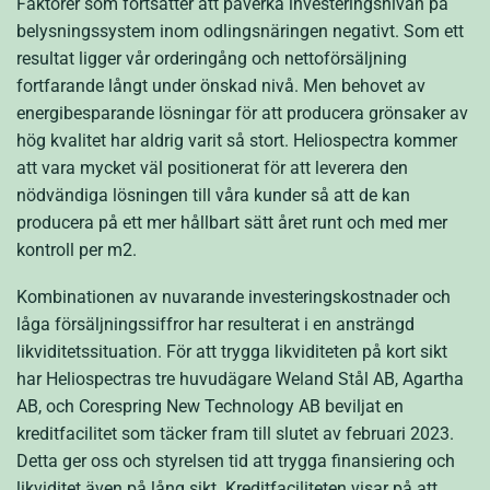
Faktorer som fortsätter att påverka investeringsnivån på
belysningssystem inom odlingsnäringen negativt. Som ett
resultat ligger vår orderingång och nettoförsäljning
fortfarande långt under önskad nivå. Men behovet av
energibesparande lösningar för att producera grönsaker av
hög kvalitet har aldrig varit så stort. Heliospectra kommer
att vara mycket väl positionerat för att leverera den
nödvändiga lösningen till våra kunder så att de kan
producera på ett mer hållbart sätt året runt och med mer
kontroll per m2.
Kombinationen av nuvarande investeringskostnader och
låga försäljningssiffror har resulterat i en ansträngd
likviditetssituation. För att trygga likviditeten på kort sikt
har Heliospectras tre huvudägare Weland Stål AB, Agartha
AB, och Corespring New Technology AB beviljat en
kreditfacilitet som täcker fram till slutet av februari 2023.
Detta ger oss och styrelsen tid att trygga finansiering och
likviditet även på lång sikt. Kreditfaciliteten visar på att