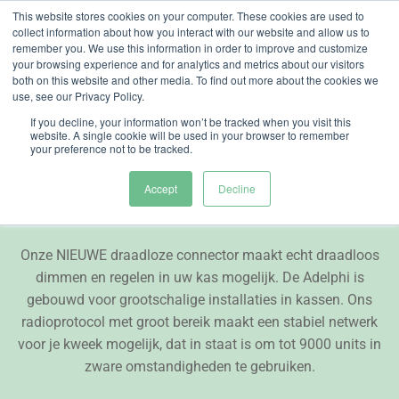
Skip
This website stores cookies on your computer. These cookies are used to
collect information about how you interact with our website and allow us to
to
remember you. We use this information in order to improve and customize
content
your browsing experience and for analytics and metrics about our visitors
both on this website and other media. To find out more about the cookies we
use, see our Privacy Policy.
If you decline, your information won’t be tracked when you visit this
website. A single cookie will be used in your browser to remember
Adelphi
your preference not to be tracked.
Accept
Decline
Draadloos dimmen
Onze NIEUWE draadloze connector maakt echt draadloos
dimmen en regelen in uw kas mogelijk. De Adelphi is
gebouwd voor grootschalige installaties in kassen. Ons
radioprotocol met groot bereik maakt een stabiel netwerk
voor je kweek mogelijk, dat in staat is om tot 9000 units in
zware omstandigheden te gebruiken.