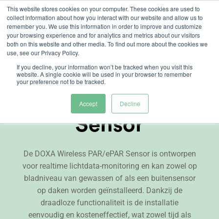
Skip
This website stores cookies on your computer. These cookies are used to
collect information about how you interact with our website and allow us to
to
remember you. We use this information in order to improve and customize
content
your browsing experience and for analytics and metrics about our visitors
both on this website and other media. To find out more about the cookies we
use, see our Privacy Policy.
If you decline, your information won’t be tracked when you visit this
website. A single cookie will be used in your browser to remember
your preference not to be tracked.
DOXA Wireless
Accept
Decline
Sensor
De DOXA Wireless PAR/ePAR Sensor is ontworpen
voor realtime lichtdata-monitoring en kan zowel op
bladniveau van gewassen of als een buitensensor
op daken worden geïnstalleerd. Dankzij de
draadloze functionaliteit is de installatie
eenvoudig en kosteneffectief, wat zowel tijd als