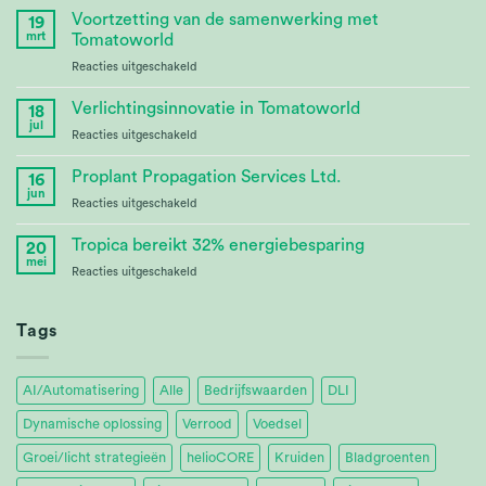
–
Voortzetting van de samenwerking met
19
Advances
mrt
Tomatoworld
Bioenergy
voor
Reacties uitgeschakeld
Crop
Continuing
Research
Partnership
Verlichtingsinnovatie in Tomatoworld
18
at
jul
voor
Reacties uitgeschakeld
Tomatoworld
Lighting
Innovation
Proplant Propagation Services Ltd.
16
at
jun
voor
Reacties uitgeschakeld
Tomatoworld
Proplant
Propagation
Tropica bereikt 32% energiebesparing
20
Services
mei
voor
Reacties uitgeschakeld
Ltd.
Tropica
Achieves
32%
Tags
Energy
Savings
AI/Automatisering
Alle
Bedrijfswaarden
DLI
Dynamische oplossing
Verrood
Voedsel
Groei/licht strategieën
helioCORE
Kruiden
Bladgroenten