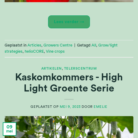
Lees verder
→
Geplaatst in
Articles
,
Growers Centre
|
Getagd
All
,
Grow/light
strategies
,
helioCORE
,
Vine crops
ARTIKELEN
,
TELERSCENTRUM
Kaskomkommers - High
Light Groente Serie
GEPLAATST OP
MEI 9, 2023
DOOR
EMELIE
09
mei