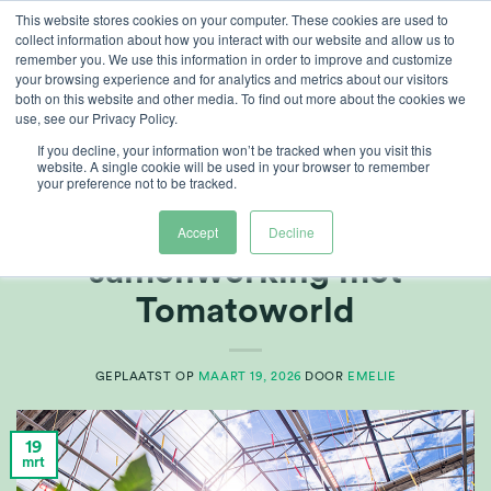
Ga
This website stores cookies on your computer. These cookies are used to
collect information about how you interact with our website and allow us to
naar
remember you. We use this information in order to improve and customize
inhoud
your browsing experience and for analytics and metrics about our visitors
both on this website and other media. To find out more about the cookies we
use, see our Privacy Policy.
TAG ARCHIEVEN:
VINE CROPS
If you decline, your information won’t be tracked when you visit this
website. A single cookie will be used in your browser to remember
your preference not to be tracked.
KLANTREFERENTIES
,
VOEDSEL
Voortzetting van de
Accept
Decline
samenwerking met
Tomatoworld
GEPLAATST OP
MAART 19, 2026
DOOR
EMELIE
19
mrt