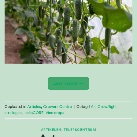
Lees verder
→
Geplaatst in
Articles
,
Growers Centre
|
Getagd
All
,
Grow/light
strategies
,
helioCORE
,
Vine crops
ARTIKELEN
,
TELERSCENTRUM