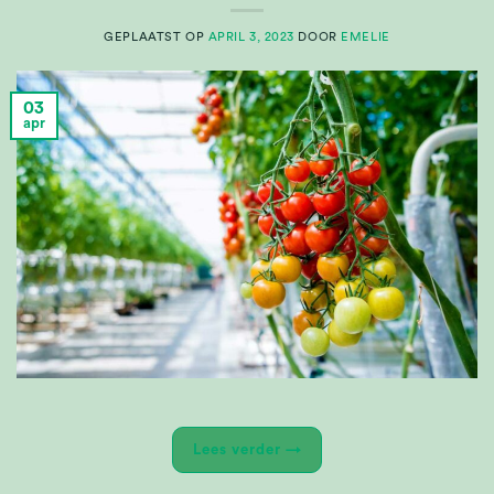
GEPLAATST OP
APRIL 3, 2023
DOOR
EMELIE
03
apr
Lees verder
→