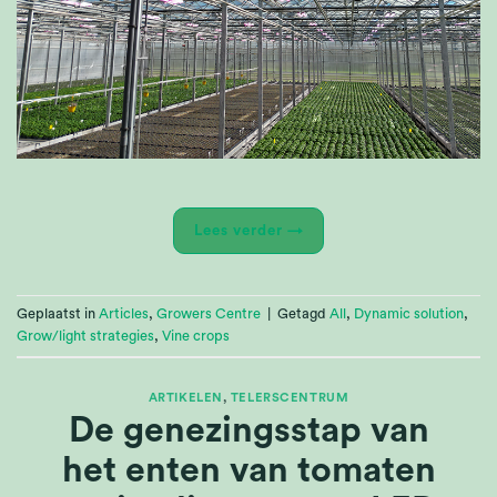
Lees verder
→
Geplaatst in
Articles
,
Growers Centre
|
Getagd
All
,
Dynamic solution
,
Grow/light strategies
,
Vine crops
ARTIKELEN
,
TELERSCENTRUM
De genezingsstap van
het enten van tomaten