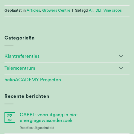
Geplaatst in
Articles
,
Growers Centre
|
Getagd
All
,
DLI
,
Vine crops
Categorieën
Klantreferenties
Telerscentrum
helioACADEMY Projecten
Recente berichten
CABBI - vooruitgang in bio-
22
apr
energiegewasonderzoek
voor
Reacties uitgeschakeld
CABBI