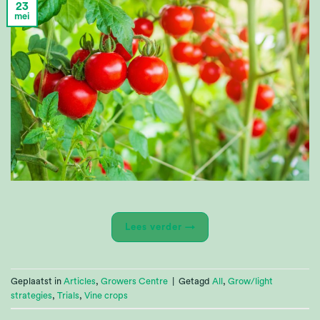
23
mei
Lees verder
→
Geplaatst in
Articles
,
Growers Centre
|
Getagd
All
,
Grow/light
strategies
,
Trials
,
Vine crops