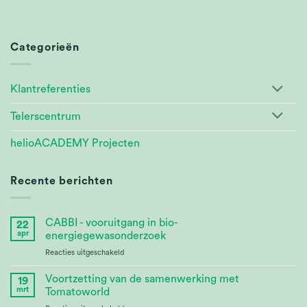
Categorieën
Klantreferenties
Telerscentrum
helioACADEMY Projecten
Recente berichten
CABBI - vooruitgang in bio-
22
apr
energiegewasonderzoek
voor
Reacties uitgeschakeld
CABBI
–
Voortzetting van de samenwerking met
19
Advances
mrt
Tomatoworld
Bioenergy