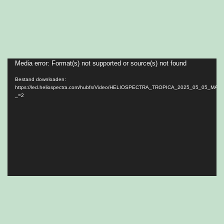
Media error: Format(s) not supported or source(s) not found
Videospeler
Bestand downloaden:
https://led.heliospectra.com/hubfs/Video/HELIOSPECTRA_TROPICA_2025_05_05_MA
_=2