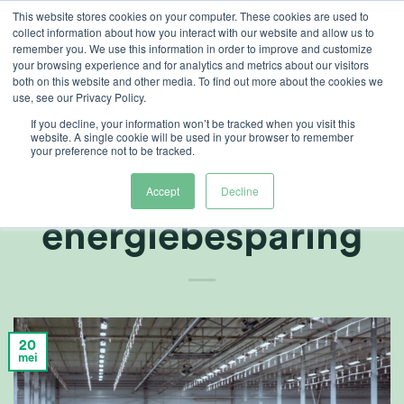
Ga
This website stores cookies on your computer. These cookies are used to
collect information about how you interact with our website and allow us to
naar
remember you. We use this information in order to improve and customize
inhoud
your browsing experience and for analytics and metrics about our visitors
both on this website and other media. To find out more about the cookies we
use, see our Privacy Policy.
KLANTREFERENTIES
,
VOEDSEL
If you decline, your information won’t be tracked when you visit this
Tropica bereikt
website. A single cookie will be used in your browser to remember
your preference not to be tracked.
32%
Accept
Decline
energiebesparing
20
mei