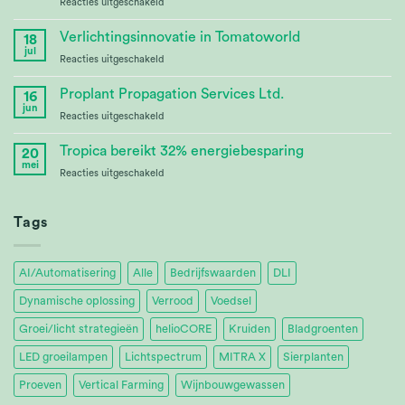
voor
Reacties uitgeschakeld
Crop
Continuing
Research
Partnership
Verlichtingsinnovatie in Tomatoworld
18
at
jul
voor
Reacties uitgeschakeld
Tomatoworld
Lighting
Innovation
Proplant Propagation Services Ltd.
16
at
jun
voor
Reacties uitgeschakeld
Tomatoworld
Proplant
Propagation
Tropica bereikt 32% energiebesparing
20
Services
mei
voor
Reacties uitgeschakeld
Ltd.
Tropica
Achieves
32%
Tags
Energy
Savings
AI/Automatisering
Alle
Bedrijfswaarden
DLI
Dynamische oplossing
Verrood
Voedsel
Groei/licht strategieën
helioCORE
Kruiden
Bladgroenten
LED groeilampen
Lichtspectrum
MITRA X
Sierplanten
Proeven
Vertical Farming
Wijnbouwgewassen