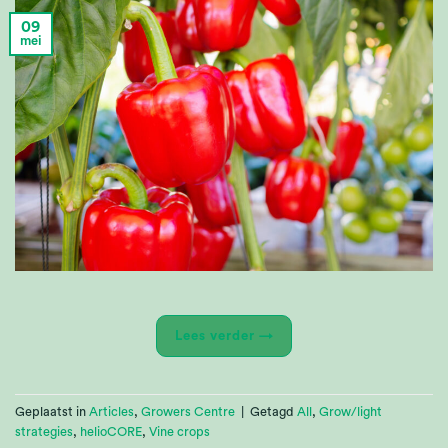
09
mei
Lees verder
→
Geplaatst in
Articles
,
Growers Centre
|
Getagd
All
,
Grow/light
strategies
,
helioCORE
,
Vine crops