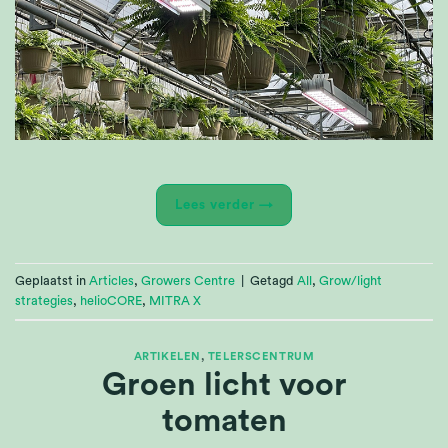
Lees verder
→
Geplaatst in
Articles
,
Growers Centre
|
Getagd
All
,
Grow/light
strategies
,
helioCORE
,
MITRA X
ARTIKELEN
,
TELERSCENTRUM
Groen licht voor
tomaten