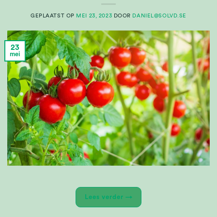
GEPLAATST OP
MEI 23, 2023
DOOR
DANIEL@SOLVD.SE
23
mei
Lees verder
→