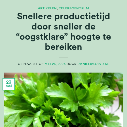
ARTIKELEN
,
TELERSCENTRUM
Snellere productietijd
door sneller de
“oogstklare” hoogte te
bereiken
GEPLAATST OP
MEI 23, 2023
DOOR
DANIEL@SOLVD.SE
23
mei