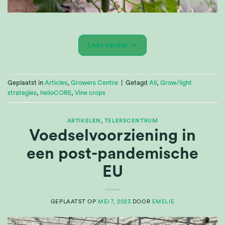
Lees verder
→
Geplaatst in
Articles
,
Growers Centre
|
Getagd
All
,
Grow/light
strategies
,
helioCORE
,
Vine crops
ARTIKELEN
,
TELERSCENTRUM
Voedselvoorziening in
een post-pandemische
EU
GEPLAATST OP
MEI 7, 2023
DOOR
EMELIE