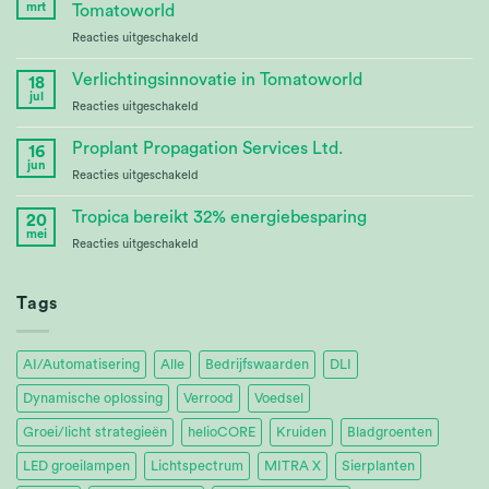
Advances
mrt
Tomatoworld
Bioenergy
voor
Reacties uitgeschakeld
Crop
Continuing
Research
Partnership
Verlichtingsinnovatie in Tomatoworld
18
at
jul
voor
Reacties uitgeschakeld
Tomatoworld
Lighting
Innovation
Proplant Propagation Services Ltd.
16
at
jun
voor
Reacties uitgeschakeld
Tomatoworld
Proplant
Propagation
Tropica bereikt 32% energiebesparing
20
Services
mei
voor
Reacties uitgeschakeld
Ltd.
Tropica
Achieves
32%
Tags
Energy
Savings
AI/Automatisering
Alle
Bedrijfswaarden
DLI
Dynamische oplossing
Verrood
Voedsel
Groei/licht strategieën
helioCORE
Kruiden
Bladgroenten
LED groeilampen
Lichtspectrum
MITRA X
Sierplanten