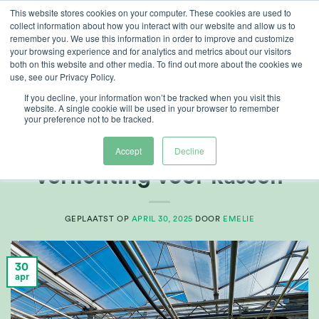
Ga
This website stores cookies on your computer. These cookies are used to
collect information about how you interact with our website and allow us to
naar
remember you. We use this information in order to improve and customize
inhoud
your browsing experience and for analytics and metrics about our visitors
both on this website and other media. To find out more about the cookies we
use, see our Privacy Policy.
TAG ARCHIEVEN:
GROW/LIGHT STRATEGIES
If you decline, your information won’t be tracked when you visit this
website. A single cookie will be used in your browser to remember
your preference not to be tracked.
ARTIKELEN
,
TELERSCENTRUM
Meerkanaals LED-
Accept
Decline
verlichting voor kassen
GEPLAATST OP
APRIL 30, 2025
DOOR
EMELIE
30
apr