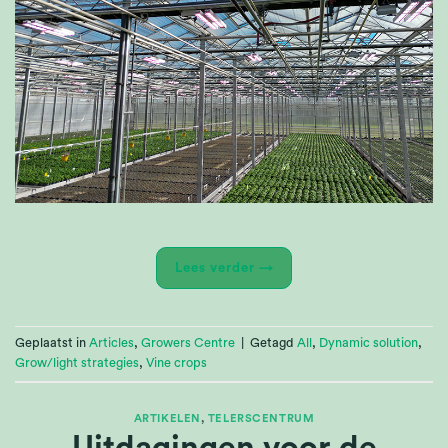
Lees verder
→
Geplaatst in
Articles
,
Growers Centre
|
Getagd
All
,
Dynamic solution
,
Grow/light strategies
,
Vine crops
ARTIKELEN
,
TELERSCENTRUM
Uitdagingen voor de