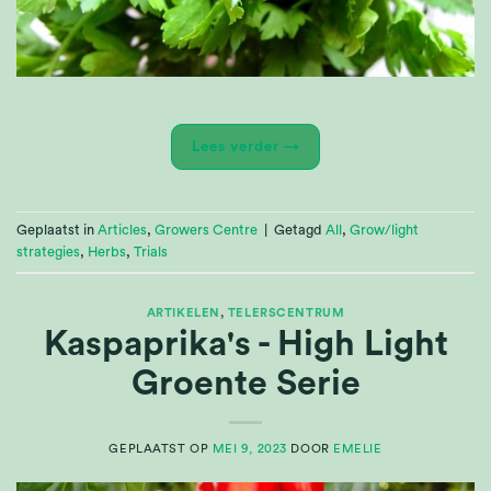
Lees verder
→
Geplaatst in
Articles
,
Growers Centre
|
Getagd
All
,
Grow/light
strategies
,
Herbs
,
Trials
ARTIKELEN
,
TELERSCENTRUM
Kaspaprika's - High Light
Groente Serie
GEPLAATST OP
MEI 9, 2023
DOOR
EMELIE