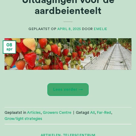
aardbeienteelt
GEPLAATST OP
APRIL 8, 2025
DOOR
EMELIE
08
apr
Lees verder
→
Geplaatst in
Articles
,
Growers Centre
|
Getagd
All
,
Far-Red
,
Grow/light strategies
ARTIKELEN
,
TELERSCENTRUM