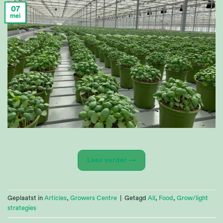
07
mei
Lees verder
→
Geplaatst in
Articles
,
Growers Centre
|
Getagd
All
,
Food
,
Grow/light
strategies