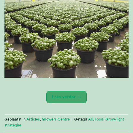
Lees verder
→
Geplaatst in
Articles
,
Growers Centre
|
Getagd
All
,
Food
,
Grow/light
strategies