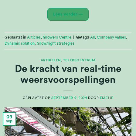
Lees verder
→
Geplaatst in
Articles
,
Growers Centre
|
Getagd
All
,
Company values
,
Dynamic solution
,
Grow/light strategies
ARTIKELEN
,
TELERSCENTRUM
De kracht van real-time
weersvoorspellingen
GEPLAATST OP
SEPTEMBER 9, 2024
DOOR
EMELIE
09
sep