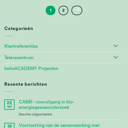
1
2
Categorieën
Klantreferenties
Telerscentrum
helioACADEMY Projecten
Recente berichten
CABBI - vooruitgang in bio-
22
apr
energiegewasonderzoek
voor
Reacties uitgeschakeld
CABBI
–
Voortzetting van de samenwerking met
19