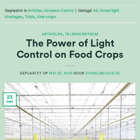
Geplaatst in
Articles
,
Growers Centre
|
Getagd
All
,
Grow/light
strategies
,
Trials
,
Vine crops
ARTIKELEN
,
TELERSCENTRUM
The Power of Light
Control on Food Crops
GEPLAATST OP
MEI 23, 2023
DOOR
DANIEL@SOLVD.SE
23
mei