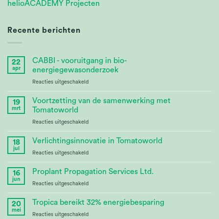
helioACADEMY Projecten
Recente berichten
CABBI - vooruitgang in bio-
22
apr
energiegewasonderzoek
voor
Reacties uitgeschakeld
CABBI
–
Voortzetting van de samenwerking met
19
Advances
mrt
Tomatoworld
Bioenergy
voor
Reacties uitgeschakeld
Crop
Continuing
Research
Partnership
Verlichtingsinnovatie in Tomatoworld
18
at
jul
voor
Reacties uitgeschakeld
Tomatoworld
Lighting
Innovation
Proplant Propagation Services Ltd.
16
at
jun
voor
Reacties uitgeschakeld
Tomatoworld
Proplant
Propagation
Tropica bereikt 32% energiebesparing
20
Services
mei
voor
Reacties uitgeschakeld
Ltd.