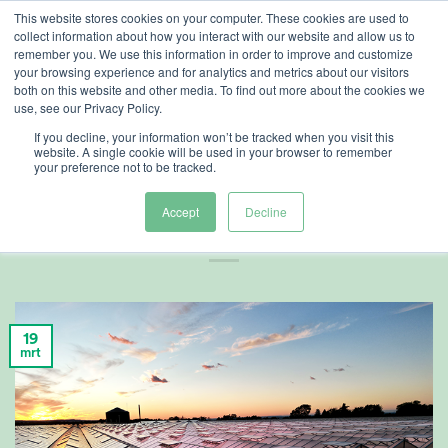
Ga
This website stores cookies on your computer. These cookies are used to
collect information about how you interact with our website and allow us to
naar
remember you. We use this information in order to improve and customize
inhoud
your browsing experience and for analytics and metrics about our visitors
both on this website and other media. To find out more about the cookies we
use, see our Privacy Policy.
ARTIKELEN
,
TELERSCENTRUM
If you decline, your information won’t be tracked when you visit this
Bepaal uw
website. A single cookie will be used in your browser to remember
your preference not to be tracked.
perfecte dag
Accept
Decline
19
mrt