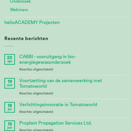
Onderzoek
Webinars
helioACADEMY Projecten
Recente berichten
CABBI - vooruitgang in bio-
22
apr
energiegewasonderzoek
voor
Reacties uitgeschakeld
CABBI
–
Voortzetting van de samenwerking met
19
Advances
mrt
Tomatoworld
Bioenergy
voor
Reacties uitgeschakeld
Crop
Continuing
Research
Partnership
Verlichtingsinnovatie in Tomatoworld
18
at
jul
voor
Reacties uitgeschakeld
Tomatoworld
Lighting
Innovation
Proplant Propagation Services Ltd.
16
at
jun
voor
Reacties uitgeschakeld