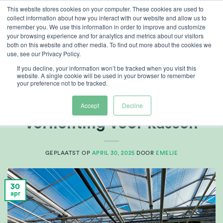
Ga
This website stores cookies on your computer. These cookies are used to
collect information about how you interact with our website and allow us to
naar
remember you. We use this information in order to improve and customize
inhoud
your browsing experience and for analytics and metrics about our visitors
both on this website and other media. To find out more about the cookies we
use, see our Privacy Policy.
CATEGORIE ARCHIEVEN:
GROWERS CENTRE
If you decline, your information won’t be tracked when you visit this
website. A single cookie will be used in your browser to remember
your preference not to be tracked.
ARTIKELEN
,
TELERSCENTRUM
Meerkanaals LED-
Accept
Decline
verlichting voor kassen
GEPLAATST OP
APRIL 30, 2025
DOOR
EMELIE
30
apr