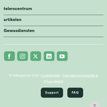
telerscentrum
artikelen
Gewasdiensten
© Heliospectra 2026 |
Cookiebeleid
-
Gebruiksvoorwaarden &
Privacybeleid
Support
FAQ
?