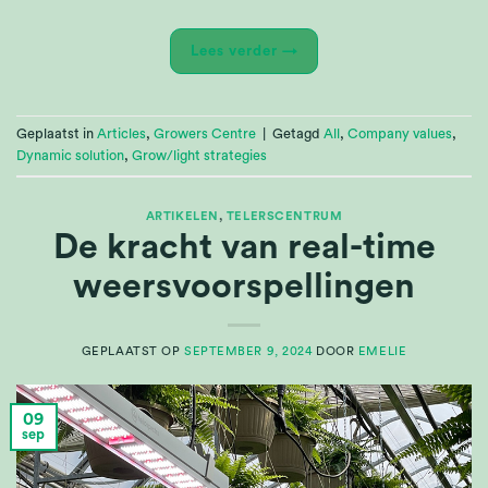
Lees verder
→
Geplaatst in
Articles
,
Growers Centre
|
Getagd
All
,
Company values
,
Dynamic solution
,
Grow/light strategies
ARTIKELEN
,
TELERSCENTRUM
De kracht van real-time
weersvoorspellingen
GEPLAATST OP
SEPTEMBER 9, 2024
DOOR
EMELIE
09
sep