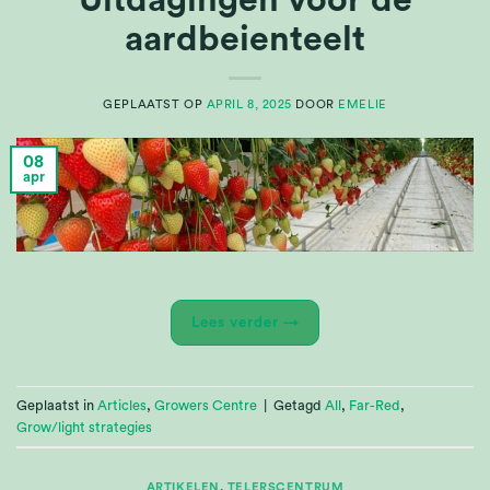
aardbeienteelt
GEPLAATST OP
APRIL 8, 2025
DOOR
EMELIE
08
apr
Lees verder
→
Geplaatst in
Articles
,
Growers Centre
|
Getagd
All
,
Far-Red
,
Grow/light strategies
ARTIKELEN
,
TELERSCENTRUM