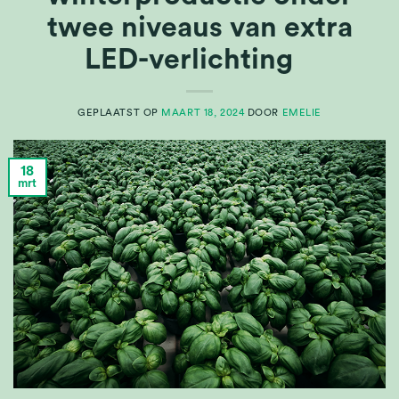
twee niveaus van extra
LED-verlichting
GEPLAATST OP
MAART 18, 2024
DOOR
EMELIE
18
mrt