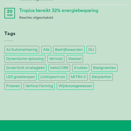
Tomatoworld
Proplant
Propagation
Tropica bereikt 32% energiebesparing
20
Services
mei
voor
Reacties uitgeschakeld
Ltd.
Tropica
Achieves
32%
Tags
Energy
Savings
AI/Automatisering
Alle
Bedrijfswaarden
DLI
Dynamische oplossing
Verrood
Voedsel
Groei/licht strategieën
helioCORE
Kruiden
Bladgroenten
LED groeilampen
Lichtspectrum
MITRA X
Sierplanten
Proeven
Vertical Farming
Wijnbouwgewassen