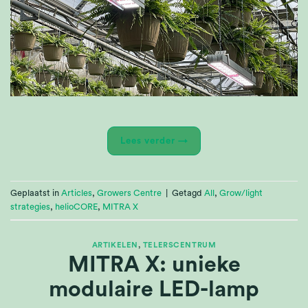
Lees verder
→
Geplaatst in
Articles
,
Growers Centre
|
Getagd
All
,
Grow/light
strategies
,
helioCORE
,
MITRA X
ARTIKELEN
,
TELERSCENTRUM
MITRA X: unieke
modulaire LED-lamp