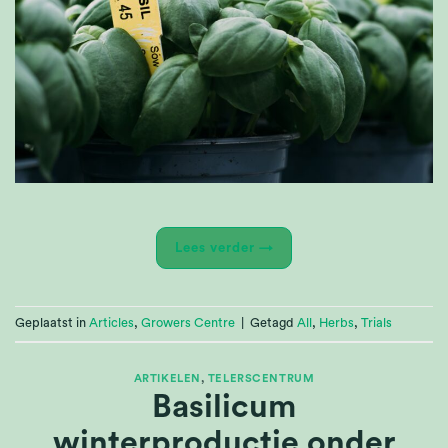
Lees verder
→
Geplaatst in
Articles
,
Growers Centre
|
Getagd
All
,
Herbs
,
Trials
ARTIKELEN
,
TELERSCENTRUM
Basilicum
winterproductie onder