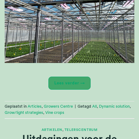
Lees verder
→
Geplaatst in
Articles
,
Growers Centre
|
Getagd
All
,
Dynamic solution
,
Grow/light strategies
,
Vine crops
ARTIKELEN
,
TELERSCENTRUM
Uitdagingen voor de