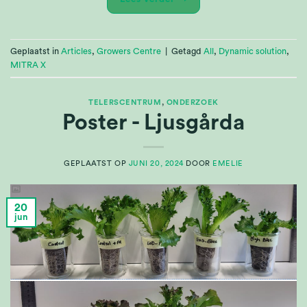
Geplaatst in
Articles
,
Growers Centre
|
Getagd
All
,
Dynamic solution
,
MITRA X
TELERSCENTRUM
,
ONDERZOEK
Poster - Ljusgårda
GEPLAATST OP
JUNI 20, 2024
DOOR
EMELIE
20
jun