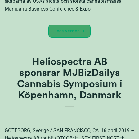
skaparna av USAs äldsta och största cannabismässa
Marijuana Business Conference & Expo
Lees verder
→
Heliospectra AB
sponsrar MJBizDailys
Cannabis Symposium i
Köpenhamn, Danmark
GÖTEBORG, Sverige / SAN FRANCISCO, CA, 16 april 2019 –
Heliospectra AB (publ) (OTCQB: HLSPY, FIRST NORTH: