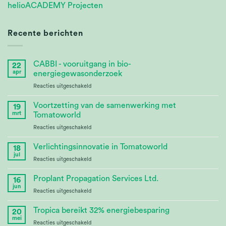
helioACADEMY Projecten
Recente berichten
CABBI - vooruitgang in bio-
22
apr
energiegewasonderzoek
voor
Reacties uitgeschakeld
CABBI
–
Voortzetting van de samenwerking met
19
Advances
mrt
Tomatoworld
Bioenergy
voor
Reacties uitgeschakeld
Crop
Continuing
Research
Partnership
Verlichtingsinnovatie in Tomatoworld
18
at
jul
voor
Reacties uitgeschakeld
Tomatoworld
Lighting
Innovation
Proplant Propagation Services Ltd.
16
at
jun
voor
Reacties uitgeschakeld
Tomatoworld
Proplant
Propagation
Tropica bereikt 32% energiebesparing
20
Services
mei
voor
Reacties uitgeschakeld
Ltd.