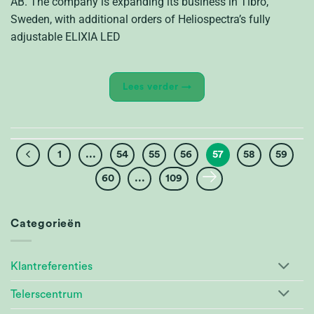
AB. The company is expanding its business in Tibro,
Sweden, with additional orders of Heliospectra’s fully
adjustable ELIXIA LED
Lees verder
→
1
...
54
55
56
57
58
59
60
...
109
Categorieën
Klantreferenties
Telerscentrum