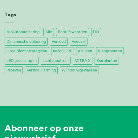
Tropica
Achieves
32%
Tags
Energy
Savings
AI/Automatisering
Alle
Bedrijfswaarden
DLI
Dynamische oplossing
Verrood
Voedsel
Groei/licht strategieën
helioCORE
Kruiden
Bladgroenten
LED groeilampen
Lichtspectrum
MITRA X
Sierplanten
Proeven
Vertical Farming
Wijnbouwgewassen
Abonneer op onze