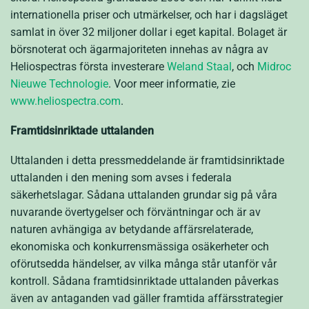
internationella priser och utmärkelser, och har i dagsläget
samlat in över 32 miljoner dollar i eget kapital. Bolaget är
börsnoterat och ägarmajoriteten innehas av några av
Heliospectras första investerare
Weland Staal
,
och
Midroc
Nieuwe Technologie
. Voor meer informatie, zie
www.heliospectra.com
.
Framtidsinriktade uttalanden
Uttalanden i detta pressmeddelande är framtidsinriktade
uttalanden i den mening som avses i federala
säkerhetslagar. Sådana uttalanden grundar sig på våra
nuvarande övertygelser och förväntningar och är av
naturen avhängiga av betydande affärsrelaterade,
ekonomiska och konkurrensmässiga osäkerheter och
oförutsedda händelser, av vilka många står utanför vår
kontroll. Sådana framtidsinriktade uttalanden påverkas
även av antaganden vad gäller framtida affärsstrategier