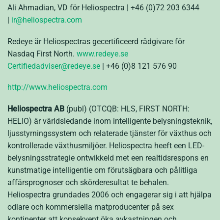
Ali Ahmadian, VD för Heliospectra | +46 (0)72 203 6344
|
ir@heliospectra.com
Redeye är Heliospectras gecertificeerd rådgivare för
Nasdaq First North.
www.redeye.se
Certifiedadviser@redeye.se
| +46 (0)8 121 576 90
http://www.heliospectra.com
Heliospectra AB
(publ) (OTCQB: HLS, FIRST NORTH:
HELIO) är världsledande inom intelligente belysningsteknik,
ljusstyrningssystem och relaterade tjänster för växthus och
kontrollerade växthusmiljöer. Heliospectra heeft een LED-
belysningsstrategie ontwikkeld met een realtidsrespons en
kunstmatige intelligentie om förutsägbara och pålitliga
affärsprognoser och skörderesultat te behalen.
Heliospectra grundades 2006 och engagerar sig i att hjälpa
odlare och kommersiella matproducenter på sex
kontinenter att konsekvent öka avkastningen och