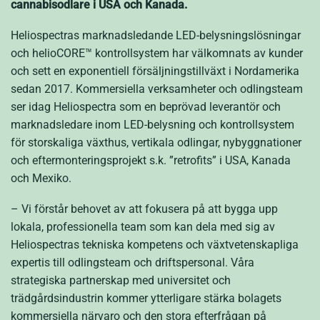
cannabisodlare i USA och Kanada.
Heliospectras marknadsledande LED-belysningslösningar
och helioCORE™ kontrollsystem har välkomnats av kunder
och sett en exponentiell försäljningstillväxt i Nordamerika
sedan 2017. Kommersiella verksamheter och odlingsteam
ser idag Heliospectra som en beprövad leverantör och
marknadsledare inom LED-belysning och kontrollsystem
för storskaliga växthus, vertikala odlingar, nybyggnationer
och eftermonteringsprojekt s.k. ”retrofits” i USA, Kanada
och Mexiko.
– Vi förstår behovet av att fokusera på att bygga upp
lokala, professionella team som kan dela med sig av
Heliospectras tekniska kompetens och växtvetenskapliga
expertis till odlingsteam och driftspersonal. Våra
strategiska partnerskap med universitet och
trädgårdsindustrin kommer ytterligare stärka bolagets
kommersiella närvaro och den stora efterfrågan på