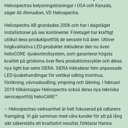
Heliospectras belysningslösningar i USA och Kanada,
säger Ali Ahmadian, VD Heliospectra.
Heliospectra AB grundades 2006 och har i dagsläget
installationer på sex kontinenter. Företaget har kraftigt
utökat dess produktportfölj de senaste två åren. Utöver
högkvalitativa LED-produkter inkluderar den nu även
helioCORE -ljuskontrollsystem, som garanterar högsta
kvalitet på grödorna över flera produktionscykler och deras
nya light bar serie SIERA. SIERA inkluderar fem anpassade
LED-ljusbehandlingar för vertikal odling inomhus,
förökning, vävnadsodling, ympning och läkning. I februari
2019 tillkännagav Heliospectra också deras nya tekniska
serviceportfölj helioCARE™.
– Heliospectras verksamhet är helt fokuserad på odlarens
framgång. Vi går samman med våra kunder för att på lång
sikt säkerställa ett kvalitativt resultat, förklarar Hanna