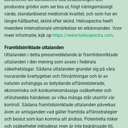
producera grödor som ser bra ut, högt näringsmässigt
värde, standardiserat medicinsk kvalitet, och som har en
längre hållbarhet, skörd efter skörd. Heliospectra heeft
meerdere internationale utmärkelser en erkännanden. Voor
meer informatie, kijk op
https://www.heliospectra.com
.
Framtidsinriktade uttalanden
Uttalanden i detta pressmeddelande är framtidsinriktade
uttalanden i den mening som avses i federala
säkerhetslagar. Sådana uttalanden grundar sig på våra
nuvarande övertygelser och förväntningar och är av
naturen avhängiga av betydande affärsrelaterade,
ekonomiska och konkurrensmässiga osäkerheter och
oförutsedda händelser, av vilka många står utanför vår
kontroll. Sådana framtidsinriktade uttalanden påverkas
även av antaganden vad gäller framtida affärsstrategier
och beslut som kan komma att ändras. Potentiella risker
och osäkerheter inkluderar, men är inte begränsade till,