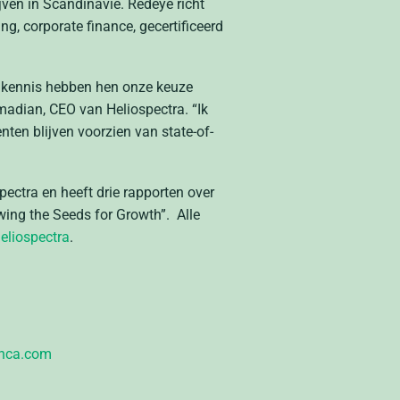
ijven in Scandinavië. Redeye richt
g, corporate finance, gecertificeerd
e kennis hebben hen onze keuze
hmadian, CEO van Heliospectra. “Ik
ten blijven voorzien van state-of-
ectra en heeft drie rapporten over
wing the Seeds for Growth”.
Alle
eliospectra
.
anca.com