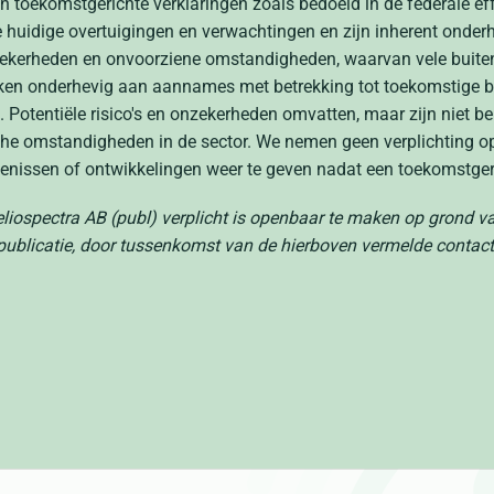
ijn toekomstgerichte verklaringen zoals bedoeld in de federale e
 huidige overtuigingen en verwachtingen en zijn inherent onderhe
kerheden en onvoorziene omstandigheden, waarvan vele buiten
aken onderhevig aan aannames met betrekking tot toekomstige be
 Potentiële risico's en onzekerheden omvatten, maar zijn niet be
sche omstandigheden in de sector. We nemen geen verplichting 
tenissen of ontwikkelingen weer te geven nadat een toekomstger
Heliospectra AB (publ) verplicht is openbaar te maken op grond 
 publicatie, door tussenkomst van de hierboven vermelde conta