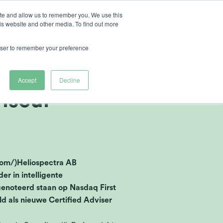
ite and allow us to remember you. We use this
is website and other media. To find out more
r Heliospectra
rowser to remember your preference
 AB als
Accept
Decline
iseur
om/)Heliospectra AB
r in intelligente
enoteerd staan op Nasdaq First
 als nieuwe Certified Adviser