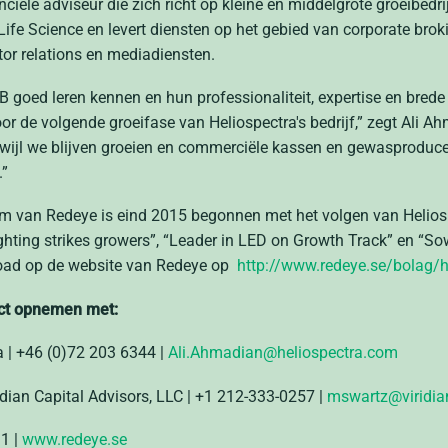
ciële adviseur die zich richt op kleine en middelgrote groeibedr
ife Science en levert diensten op het gebied van corporate brokin
tor relations en mediadiensten.
goed leren kennen en hun professionaliteit, expertise en bred
or de volgende groeifase van Heliospectra's bedrijf,” zegt Ali A
rwijl we blijven groeien en commerciële kassen en gewasproducen
.”
m van Redeye is eind 2015 begonnen met het volgen van Heliosp
hting strikes growers”, “Leader in LED on Growth Track” en “So
ad op de website van Redeye op
http://www.redeye.se/bolag/h
act opnemen met:
 | +46 (0)72 203 6344 |
Ali.Ahmadian@heliospectra.com
ridian Capital Advisors, LLC | +1 212-333-0257 |
mswartz@viridi
31 |
www.redeye.se