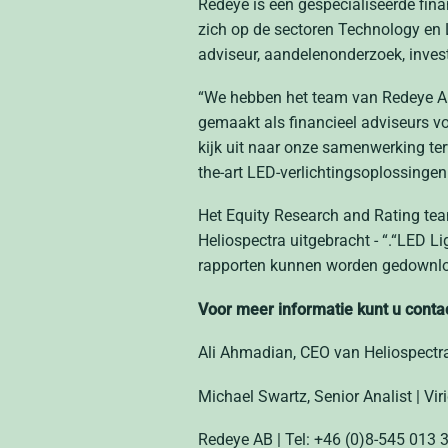
Redeye is een gespecialiseerde finan
zich op de sectoren Technology en L
adviseur, aandelenonderzoek, inves
“We hebben het team van Redeye AB 
gemaakt als financieel adviseurs vo
kijk uit naar onze samenwerking te
the-art LED-verlichtingsoplossingen
Het Equity Research and Rating tea
Heliospectra uitgebracht - “.“
LED Lig
rapporten kunnen worden gedownlo
Voor meer informatie kunt u cont
Ali Ahmadian, CEO van Heliospectra
Michael Swartz, Senior Analist | Vi
Redeye AB |
Tel: +46 (0)8-545 013 