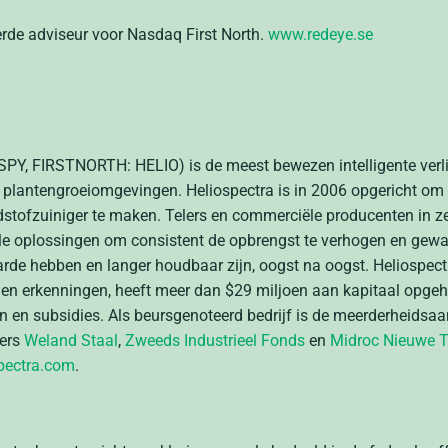
eerde adviseur voor Nasdaq First North.
www.redeye.se
LSPY, FIRSTNORTH: HELIO
)
is de meest bewezen intelligente verl
 plantengroeiomgevingen. Heliospectra is in 2006 opgericht om
tofzuiniger te maken. Telers en commerciële producenten in z
bele oplossingen om consistent de opbrengst te verhogen en gew
arde hebben en langer houdbaar zijn, oogst na oogst. Heliospect
n en erkenningen, heeft meer dan $29 miljoen aan kapitaal opge
 en subsidies. Als beursgenoteerd bedrijf is de meerderheidsa
ders
Weland Staal
,
Zweeds Industrieel Fonds
en
Midroc Nieuwe T
pectra.com
.