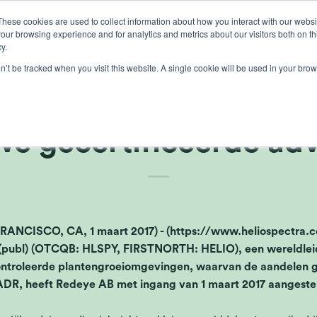
These cookies are used to collect information about how you interact with our webs
our browsing experience and for analytics and metrics about our visitors both on th
lichten
gewasbescherming
teelt
kennis
ove
y.
on’t be tracked when you visit this website. A single cookie will be used in your b
pectra benoemt Redeye
we gecertificeerde adv
CISCO, CA, 1 maart 2017) - (https://www.heliospectra.c
(publ) (OTCQB: HLSPY, FIRSTNORTH: HELIO), een wereldleide
controleerde plantengroeiomgevingen, waarvan de aandelen g
DR, heeft Redeye AB met ingang van 1 maart 2017 aangesteld