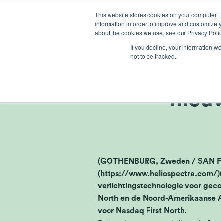
Ga
This website stores cookies on your computer. 
naar
information in order to improve and customize y
inhoud
about the cookies we use, see our Privacy Polic
If you decline, your information w
not to be tracked.
Helios
nieu
(GOTHENBURG, Zweden / SAN FRAN
(https://www.heliospectra.com/)
verlichtingstechnologie voor ge
North en de Noord-Amerikaanse A
voor Nasdaq First North.