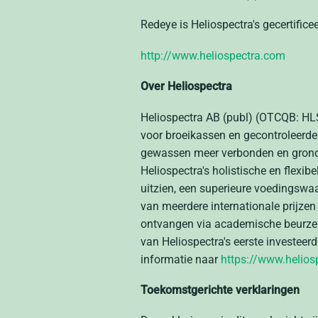
Redeye is Heliospectra's gecertific
http://www.heliospectra.com
Over Heliospectra
Heliospectra AB (publ) (OTCQB: H
voor broeikassen en gecontroleerde
gewassen meer verbonden en gronds
Heliospectra's holistische en flexi
uitzien, een superieure voedingswa
van meerdere internationale prijze
ontvangen via academische beurzen
van Heliospectra's eerste investeer
informatie naar
https://www.helios
Toekomstgerichte verklaringen