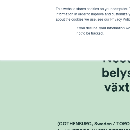
Ga
This website stores cookies on your computer. 
naar
information in order to improve and customize y
inhoud
about the cookies we use, see our Privacy Polic
If you decline, your information w
not to be tracked.
Heliospe
Nect
bely
växt
(GOTHENBURG, Sweden / TORONTO