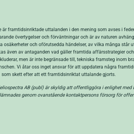
 är framtidsinriktade uttalanden i den mening som avses i fede
arande övertygelser och förväntningar och är av naturen avhäng
osäkerheter och oförutsedda händelser, av vilka många står ut
kas även av antaganden vad gäller framtida affärsstrategier o
inkluderar, men är inte begränsade till, tekniska framsteg inom b
schen. Vi åtar oss inget ansvar för att uppdatera några framtid
som skett efter att ett framtidsinriktat uttalande gjorts.
iospectra AB (publ) är skyldig att offentliggöra i enlighet me
lämnades genom ovanstående kontaktpersons försorg för offen