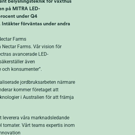
t belysningsteknik för växthus
alien på MITRA LED-
 procent under Q4
. Intäkter förväntas under andra
Nectar Farms
 Nectar Farms. Vår vision för
pectras avancerade LED-
säkerställer även
are och konsumenter”.
rialiserade jordbruksarbeten närmare
nderar kommer företaget att
ologier i Australien för att främja
att leverera våra marknadsledande
l tomater. Vårt teams expertis inom
innovation