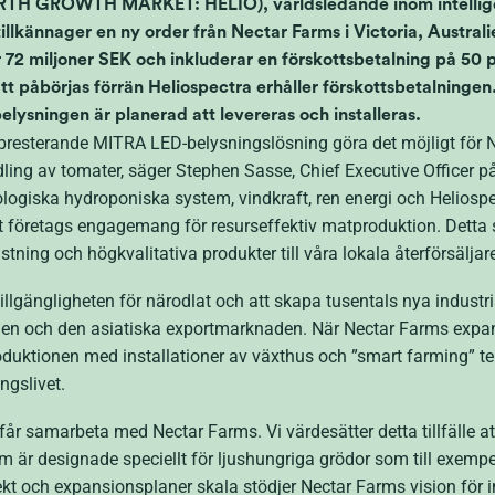
TH GROWTH MARKET: HELIO), världsledande inom intelligen
 tillkännager en ny order från Nectar Farms i Victoria, Austr
 72 miljoner SEK och inkluderar en förskottsbetalning på 50
t påbörjas förrän Heliospectra erhåller förskottsbetalningen
elysningen är planerad att levereras och installeras.
resterande MITRA LED-belysningslösning göra det möjligt för 
ing av tomater, säger Stephen Sasse, Chief Executive Officer på
ologiska hydroponiska system, vindkraft, ren energi och Helios
t företags engagemang för resurseffektiv matproduktion. Detta 
stning och högkvalitativa produkter till våra lokala återförsälj
illgängligheten för närodlat och att skapa tusentals nya indust
den och den asiatiska exportmarknaden. När Nectar Farms expa
uktionen med installationer av växthus och ”smart farming” tekn
ingslivet.
 får samarbeta med Nectar Farms. Vi värdesätter detta tillfälle 
är designade speciellt för ljushungriga grödor som till exempe
ekt och expansionsplaner skala stödjer Nectar Farms vision för 