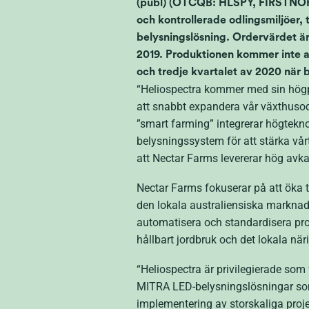
(publ) (OTCQB: HLSPY, FIRSTNOR
och kontrollerade odlingsmiljöer,
belysningslösning. Ordervärdet är
2019. Produktionen kommer inte at
och tredje kvartalet av 2020 när b
“Heliospectra kommer med sin högp
att snabbt expandera vår växthusodl
”smart farming” integrerar högtekn
belysningssystem för att stärka vår
att Nectar Farms levererar hög avka
Nectar Farms fokuserar på att öka t
den lokala australiensiska markna
automatisera och standardisera prod
hållbart jordbruk och det lokala när
“Heliospectra är privilegierade som
MITRA LED-belysningslösningar som 
implementering av storskaliga proj