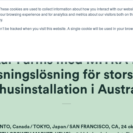
These cookies are used to collect information about how you interact with our webs
our browsing experience and for analytics and metrics about our visitors both on th
lichten
gewasbescherming
teelt
kennis
ove
y.
on’t be tracked when you visit this website. A single cookie will be used in your b
ctra blir samarbetspar
ar Farms med MITRA
sningslösning för stors
husinstallation i Austr
, Canada / TOKYO, Japan / SAN FRANCISCO, CA, 24 oktob