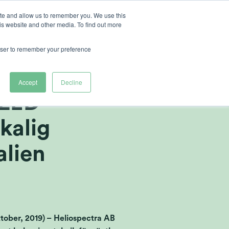
ite and allow us to remember you. We use this
is website and other media. To find out more
r Heliospectra
rowser to remember your preference
tner till
Accept
Decline
 LED-
kalig
alien
er, 2019) – Heliospectra AB