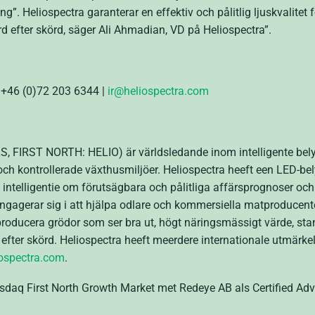
”. Heliospectra garanterar en effektiv och pålitlig ljuskvalitet f
örd efter skörd, säger Ali Ahmadian, VD på Heliospectra”.
| +46 (0)72 203 6344 |
ir@heliospectra.com
, FIRST NORTH: HELIO) är världsledande inom intelligente bely
 och kontrollerade växthusmiljöer. Heliospectra heeft een LED-b
intelligentie om förutsägbara och pålitliga affärsprognoser och
gagerar sig i att hjälpa odlare och kommersiella matproducente
oducera grödor som ser bra ut, högt näringsmässigt värde, stan
 efter skörd. Heliospectra heeft meerdere internationale utmärk
iospectra.com
.
daq First North Growth Market met Redeye AB als Certified Adv