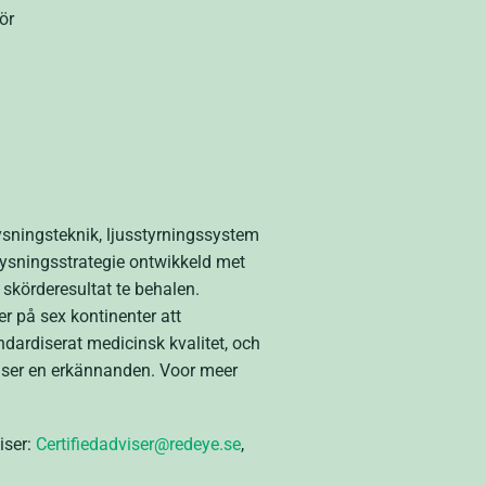
ör
sningsteknik, ljusstyrningssystem
elysningsstrategie ontwikkeld met
 skörderesultat te behalen.
r på sex kontinenter att
dardiserat medicinsk kvalitet, och
elser en erkännanden. Voor meer
iser:
Certifiedadviser@redeye.se
,