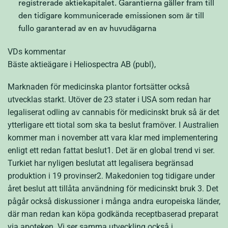
registrerade aktiekapitalet. Garantierna gäller fram till
den tidigare kommunicerade emissionen som är till
fullo garanterad av en av huvudägarna
VDs kommentar
Bäste aktieägare i Heliospectra AB (publ),
Marknaden för medicinska plantor fortsätter också
utvecklas starkt. Utöver de 23 stater i USA som redan har
legaliserat odling av cannabis för medicinskt bruk så är det
ytterligare ett tiotal som ska ta beslut framöver. I Australien
kommer man i november att vara klar med implementering
enligt ett redan fattat beslut
1
. Det är en global trend vi ser.
Turkiet har nyligen beslutat att legalisera begränsad
produktion i 19 provinser
2
. Makedonien tog tidigare under
året beslut att tillåta användning för medicinskt bruk
3
. Det
pågår också diskussioner i många andra europeiska länder,
där man redan kan köpa godkända receptbaserad preparat
via apoteken. Vi ser samma utveckling också i