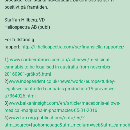
positivt på framtiden.
Staffan Hillberg, VD
Heliospectra AB (publ)
För fullständig
rapport:
http://ir.heliospectra.com/se/finansiella-rapporter/
1
)
www.canberratimes.com.au/act-news/medicinal-
cannabis-to-be-legalised-in-australia-from-november-
20160901-gr6kb5.html
2
)
www.independent.co.uk/news/world/europe/turkey-
legalises-controlled-cannabis-production-19-provinces-
a7364026.html
3
)
www.balkaninsight.com/en/article/macedonia-allows-
medical-marijuana-in-pharmacies-05-31-2016
4
)
www.fao.org/publications/sofa/en/?
utm_source=faohomepage&utm_medium=web&utm_campaig