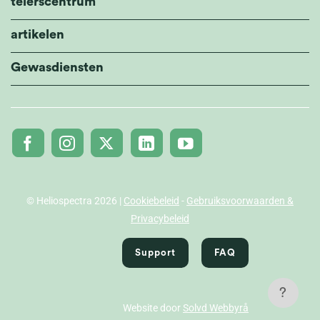
telerscentrum
artikelen
Gewasdiensten
© Heliospectra 2026 |
Cookiebeleid
-
Gebruiksvoorwaarden &
Privacybeleid
Support
FAQ
?
Website door
Solvd Webbyrå