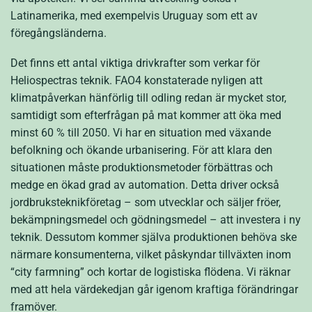
Latinamerika, med exempelvis Uruguay som ett av
föregångsländerna.
Det finns ett antal viktiga drivkrafter som verkar för
Heliospectras teknik. FAO
4
konstaterade nyligen att
klimatpåverkan hänförlig till odling redan är mycket stor,
samtidigt som efterfrågan på mat kommer att öka med
minst 60 % till 2050. Vi har en situation med växande
befolkning och ökande urbanisering. För att klara den
situationen måste produktionsmetoder förbättras och
medge en ökad grad av automation. Detta driver också
jordbruksteknikföretag – som utvecklar och säljer fröer,
bekämpningsmedel och gödningsmedel – att investera i ny
teknik. Dessutom kommer själva produktionen behöva ske
närmare konsumenterna, vilket påskyndar tillväxten inom
“city farmning” och kortar de logistiska flödena. Vi räknar
med att hela värdekedjan går igenom kraftiga förändringar
framöver.