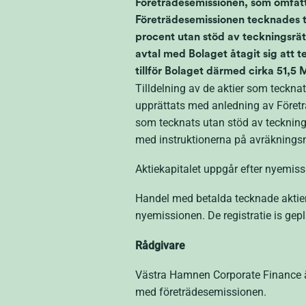
Företrädesemissionen, som omfatt
Företrädesemissionen tecknades ti
procent utan stöd av teckningsrät
avtal med Bolaget åtagit sig att t
tillför Bolaget därmed cirka 51,5
Tilldelning av de aktier som tecknat
upprättats med anledning av Företr
som tecknats utan stöd av teckningsr
med instruktionerna på avräknings
Aktiekapitalet uppgår efter nyemissi
Handel med betalda tecknade aktier 
nyemissionen. De registratie is ge
Rådgivare
Västra Hamnen Corporate Finance är
med företrädesemissionen.