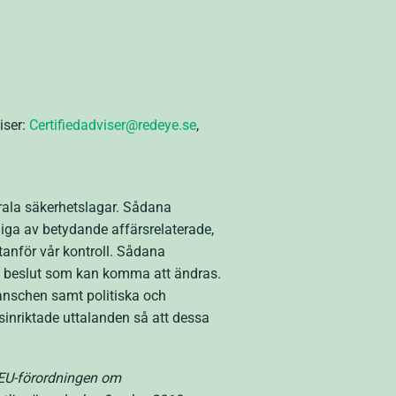
iser:
Certifiedadviser@redeye.se
,
rala säkerhetslagar. Sådana
iga av betydande affärsrelaterade,
anför vår kontroll. Sådana
ch beslut som kan komma att ändras.
ranschen samt politiska och
sinriktade uttalanden så att dessa
d EU-förordningen om