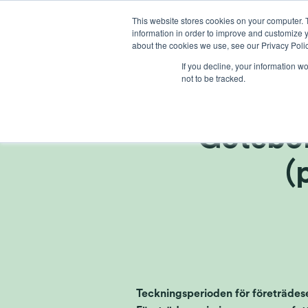
Ga
This website stores cookies on your computer. 
naar
information in order to improve and customize y
inhoud
about the cookies we use, see our Privacy Polic
If you decline, your information w
not to be tracked.
Informat
Götebor
(
Teckningsperioden för företrädese