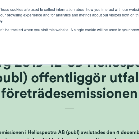
These cookies are used to collect information about how you interact with our webs
our browsing experience and for analytics and metrics about our visitors both on th
lichten
gewasbescherming
teelt
kennis
ove
y.
on’t be tracked when you visit this website. A single cookie will be used in your b
ie van Heliospectra A
g 2019-12-09 Heliosp
publ) offentliggör utfall
företrädesemissionen
missionen i Heliospectra AB (publ) avslutades den 4 december