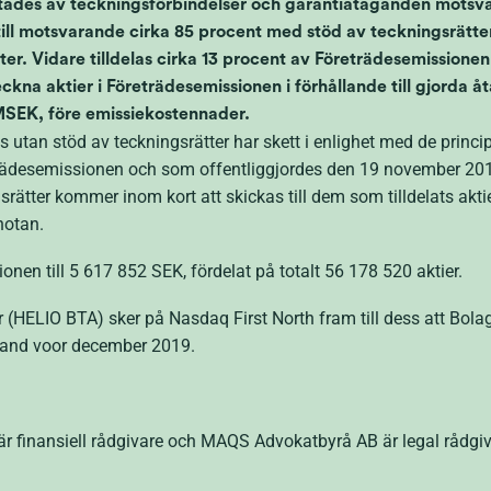
ades av teckningsförbindelser och garantiåtaganden motsvar
ll motsvarande cirka 85 procent med stöd av teckningsrätter
ter. Vidare tilldelas cirka 13 procent av Företrädesemissione
eckna aktier i Företrädesemissionen i förhållande till gjorda
 MSEK, före emissiekostennader.
s utan stöd av teckningsrätter har skett i enlighet med de princ
ädesemissionen och som offentliggjordes den 19 november 2019.
ätter kommer inom kort att skickas till dem som tilldelats aktier
notan.
onen till 5 617 852 SEK, fördelat på totalt 56 178 520 aktier.
(HELIO BTA) sker på Nasdaq First North fram till dess att Bolags
pland voor december 2019.
 finansiell rådgivare och MAQS Advokatbyrå AB är legal rådgiv