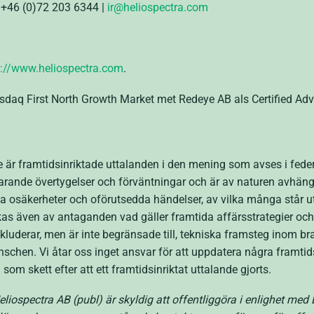
| +46 (0)72 203 6344 |
ir@heliospectra.com
s://www.heliospectra.com
.
daq First North Growth Market met Redeye AB als Certified Adv
 är framtidsinriktade uttalanden i den mening som avses i fede
arande övertygelser och förväntningar och är av naturen avhäng
osäkerheter och oförutsedda händelser, av vilka många står ut
kas även av antaganden vad gäller framtida affärsstrategier o
inkluderar, men är inte begränsade till, tekniska framsteg inom b
schen. Vi åtar oss inget ansvar för att uppdatera några framtid
som skett efter att ett framtidsinriktat uttalande gjorts.
iospectra AB (publ) är skyldig att offentliggöra i enlighet me