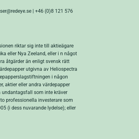
iser@redeye.se | +46 (0)8 121 576
en riktar sig inte till aktieägare
a eller Nya Zeeland, eller i n något
dra åtgärder än enligt svensk rätt
a värdepapper utgivna av Heliospectra
ärdepapperslagstiftningen i någon
r, aktier eller andra värdepapper
na undantagsfall som inte kräver
) to professionella investerare som
5 (i dess nuvarande lydelse); eller