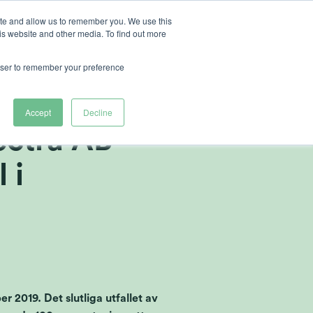
ite and allow us to remember you. We use this
is website and other media. To find out more
r Heliospectra
rowser to remember your preference
B (publ),
Accept
Decline
ectra AB
 i
 2019. Det slutliga utfallet av