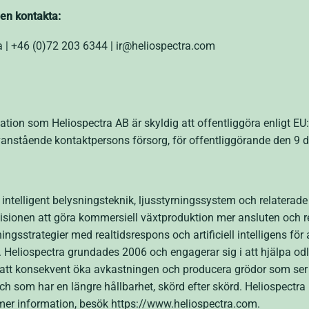
gen kontakta:
 | +46 (0)72 203 6344 | ir@heliospectra.com
tion som Heliospectra AB är skyldig att offentliggöra enligt 
nstående kontaktpersons försorg, för offentliggörande den 9 d
intelligent belysningsteknik, ljusstyrningssystem och relaterade
isionen att göra kommersiell växtproduktion mer ansluten och res
gsstrategier med realtidsrespons och artificiell intelligens för 
. Heliospectra grundades 2006 och engagerar sig i att hjälpa od
att konsekvent öka avkastningen och producera grödor som ser 
h som har en längre hållbarhet, skörd efter skörd. Heliospectra ha
mer information, besök https://www.heliospectra.com.