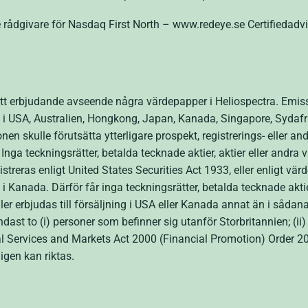
e rådgivare för Nasdaq First North – www.redeye.se Certifiedadv
t erbjudande avseende några värdepapper i Heliospectra. Emission
 i USA, Australien, Hongkong, Japan, Kanada, Singapore, Sydafrik
en skulle förutsätta ytterligare prospekt, registrerings- eller an
d. Inga teckningsrätter, betalda tecknade aktier, aktier eller andr
gistreras enligt United States Securities Act 1933, eller enligt v
 i Kanada. Därför får inga teckningsrätter, betalda tecknade aktie
ler erbjudas till försäljning i USA eller Kanada annat än i såda
endast to (i) personer som befinner sig utanför Storbritannien; (ii
ial Services and Markets Act 2000 (Financial Promotion) Order 200
ligen kan riktas.