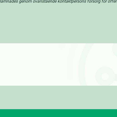
lämnades genom ovanstående kontaktpersons försorg för offen