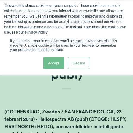
Ga
This website stores cookies on your computer. These cookies are used to
collect information about how you interact with our website and allow us to
naar
remember you. We use this information in order to improve and customize
inhoud
your browsing experience and for analytics and metrics about our visitors
both on this website and other media. To find out more about the cookies we
use, see our Privacy Policy.
If you decline, your information won’t be tracked when you visit this
Jaarverslag 2017,
website. A single cookie will be used in your browser to remember
your preference not to be tracked.
Heliospectra AB (
Accept
Decline
publ)
(GOTHENBURG, Zweden / SAN FRANCISCO, CA, 23
februari 2018) - Heliospectra AB (publ) (OTCQB: HLSPY,
FIRSTNORTH: HELIO), een wereldleider in intelligente