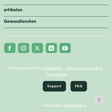
artikelen
Gewasdiensten
© Heliospectra 2026 |
Cookiebeleid
-
Gebruiksvoorwaarden &
Privacybeleid
Support
FAQ
?
Website door
Solvd Webbyrå