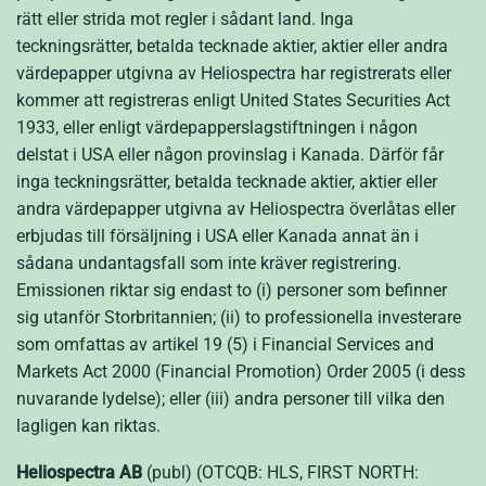
rätt eller strida mot regler i sådant land. Inga
teckningsrätter, betalda tecknade aktier, aktier eller andra
värdepapper utgivna av Heliospectra har registrerats eller
kommer att registreras enligt United States Securities Act
1933, eller enligt värdepapperslagstiftningen i någon
delstat i USA eller någon provinslag i Kanada. Därför får
inga teckningsrätter, betalda tecknade aktier, aktier eller
andra värdepapper utgivna av Heliospectra överlåtas eller
erbjudas till försäljning i USA eller Kanada annat än i
sådana undantagsfall som inte kräver registrering.
Emissionen riktar sig endast to (i) personer som befinner
sig utanför Storbritannien; (ii) to professionella investerare
som omfattas av artikel 19 (5) i Financial Services and
Markets Act 2000 (Financial Promotion) Order 2005 (i dess
nuvarande lydelse); eller (iii) andra personer till vilka den
lagligen kan riktas.
Heliospectra AB
(publ) (OTCQB: HLS, FIRST NORTH: