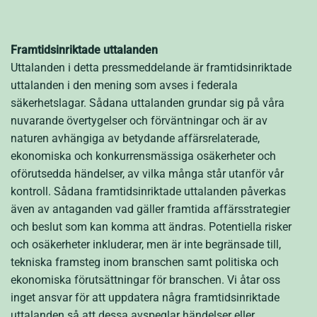
Framtidsinriktade uttalanden
Uttalanden i detta pressmeddelande är framtidsinriktade
uttalanden i den mening som avses i federala
säkerhetslagar. Sådana uttalanden grundar sig på våra
nuvarande övertygelser och förväntningar och är av
naturen avhängiga av betydande affärsrelaterade,
ekonomiska och konkurrensmässiga osäkerheter och
oförutsedda händelser, av vilka många står utanför vår
kontroll. Sådana framtidsinriktade uttalanden påverkas
även av antaganden vad gäller framtida affärsstrategier
och beslut som kan komma att ändras. Potentiella risker
och osäkerheter inkluderar, men är inte begränsade till,
tekniska framsteg inom branschen samt politiska och
ekonomiska förutsättningar för branschen. Vi åtar oss
inget ansvar för att uppdatera några framtidsinriktade
uttalanden så att dessa avspeglar händelser eller