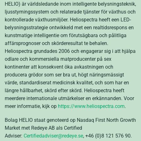
HELIO) är världsledande inom intelligente belysningsteknik,
ljusstyrningssystem och relaterade tjänster för växthus och
kontrollerade växthusmiljöer. Heliospectra heeft een LED-
belysningsstrategie ontwikkeld met een realtidsrespons en
kunstmatige intelligentie om förutsägbara och pålitliga
affärsprognoser och skörderesultat te behalen.
Heliospectra grundades 2006 och engagerar sig i att hjälpa
odlare och kommersiella matproducenter på sex
kontinenter att konsekvent öka avkastningen och
producera grödor som ser bra ut, högt näringsmässigt
värde, standardiserat medicinsk kvalitet, och som har en
längre hållbarhet, skörd efter skörd. Heliospectra heeft
meerdere internationale utmärkelser en erkännanden. Voor
meer informatie, kijk op
https://www.heliospectra.com
.
Bolag HELIO staat genoteerd op Nasdaq First North Growth
Market met Redeye AB als Certified
Adviser:
Certifiedadviser@redeye.se
, +46 (0)8 121 576 90.