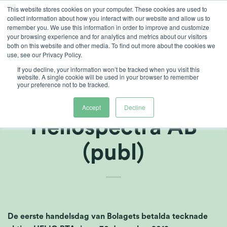
Ga
This website stores cookies on your computer. These cookies are used to
collect information about how you interact with our website and allow us to
naar
remember you. We use this information in order to improve and customize
inhoud
your browsing experience and for analytics and metrics about our visitors
both on this website and other media. To find out more about the cookies we
use, see our Privacy Policy.
If you decline, your information won’t be tracked when you visit this
Laatste dag voor
website. A single cookie will be used in your browser to remember
your preference not to be tracked.
handel met BTA i
Accept
Decline
Heliospectra AB
(publ)
De eerste handelsdag van Bolagets betalda tecknade