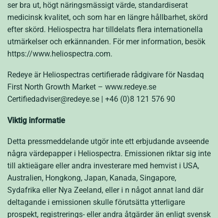
ser bra ut, högt näringsmässigt värde, standardiserat
medicinsk kvalitet, och som har en längre hållbarhet, skörd
efter skörd. Heliospectra har tilldelats flera internationella
utmärkelser och erkännanden. För mer information, besök
https://www.heliospectra.com.
Redeye är Heliospectras certifierade rådgivare för Nasdaq
First North Growth Market – www.redeye.se
Certifiedadviser@redeye.se | +46 (0)8 121 576 90
Viktig informatie
Detta pressmeddelande utgör inte ett erbjudande avseende
några värdepapper i Heliospectra. Emissionen riktar sig inte
till aktieägare eller andra investerare med hemvist i USA,
Australien, Hongkong, Japan, Kanada, Singapore,
Sydafrika eller Nya Zeeland, eller i n något annat land där
deltagande i emissionen skulle förutsätta ytterligare
prospekt, registrerings- eller andra åtgärder än enligt svensk