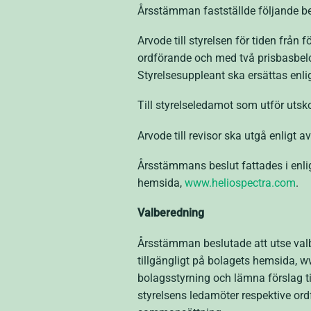
Årsstämman fastställde följande bes
Arvode till styrelsen för tiden frå
ordförande och med två prisbasbelo
Styrelsesuppleant ska ersättas enlig
Till styrelseledamot som utför utsko
Arvode till revisor ska utgå enligt 
Årsstämmans beslut fattades i enli
hemsida,
www.heliospectra.com
.
Valberedning
Årsstämman beslutade att utse valb
tillgängligt på bolagets hemsida, 
bolagsstyrning och lämna förslag t
styrelsens ledamöter respektive ordf