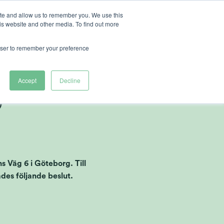
ite and allow us to remember you. We use this
is website and other media. To find out more
r Heliospectra
rowser to remember your preference
2017 i
Accept
Decline
)
s Väg 6 i Göteborg. Till
es följande beslut.