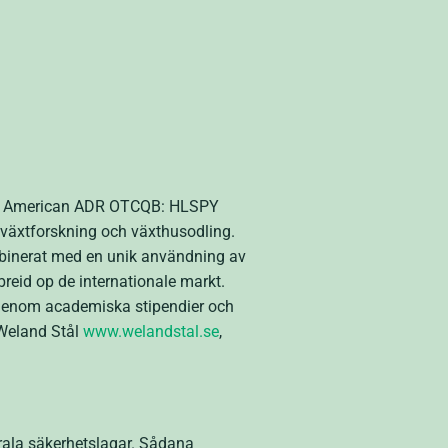
rth American ADR OTCQB: HLSPY
r växtforskning och växthusodling.
mbinerat med en unik användning av
reid op de internationale markt.
ar genom academiska stipendier och
 Weland Stål
www.welandstal.se
,
rala säkerhetslagar. Sådana