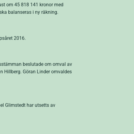
lust om 45 818 141 kronor med
ska balanseras i ny räkning.
psåret 2016.
. Årsstämman beslutade om omval av
n Hillberg. Göran Linder omvaldes
el Glimstedt har utsetts av