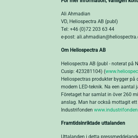
För mer information, vänligen kont
Ali Ahmadian
VD, Heliospectra AB (publ)
Tel: +46 (0)72 203 63 44
e-post: ali.ahmadian@heliospectra
Om Heliospectra AB
Heliospectra AB (publ - noterat 
Cusip: 423281104) (
www.heliospec
Heliospectras produkter bygger på
modern LED-teknik. Na een aantal ja
Företaget har samlat in över 260 mi
anslag. Man har också mottagit ett 
Industrifonden
www.industrifonden
Framtidsinriktade uttalanden
Uttalanden i detta pressmeddelande