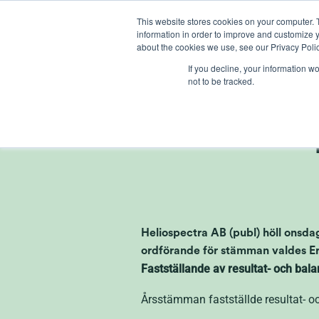
Ga
This website stores cookies on your computer. 
naar
information in order to improve and customize y
inhoud
about the cookies we use, see our Privacy Polic
If you decline, your information w
not to be tracked.
Kommu
Heliospectra AB (publ) höll onsdag
ordförande för stämman valdes E
Fastställande av resultat- och bal
Årsstämman fastställde resultat- o