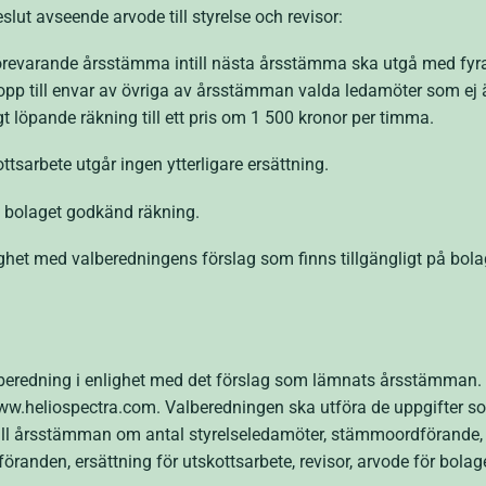
lut avseende arvode till styrelse och revisor:
n förevarande årsstämma intill nästa årsstämma ska utgå med fyra
pp till envar av övriga av årsstämman valda ledamöter som ej är
t löpande räkning till ett pris om 1 500 kronor per timma.
ttsarbete utgår ingen ytterligare ersättning.
av bolaget godkänd räkning.
ghet med valberedningens förslag som finns tillgängligt på bola
eredning i enlighet med det förslag som lämnats årsstämman. D
www.heliospectra.com. Valberedningen ska utföra de uppgifter so
ill årsstämman om antal styrelseledamöter, stämmoordförande, 
öranden, ersättning för utskottsarbete, revisor, arvode för bola