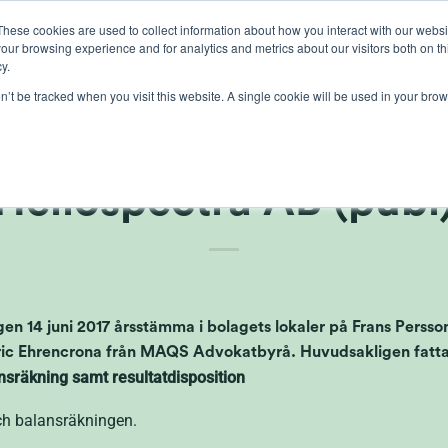
These cookies are used to collect information about how you interact with our webs
our browsing experience and for analytics and metrics about our visitors both on th
lichten
gewasbescherming
teelt
kennis
ove
y.
on’t be tracked when you visit this website. A single cookie will be used in your b
niké från årstämma 
Heliospectra AB (publ
en 14 juni 2017 årsstämma i bolagets lokaler på Frans Persson
ric Ehrencrona från MAQS Advokatbyrå. Huvudsakligen fattad
ansräkning samt resultatdisposition
ch balansräkningen.