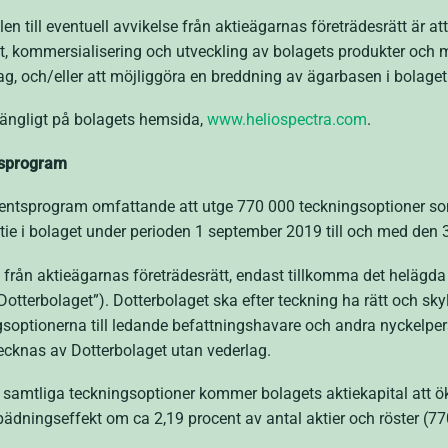
 till eventuell avvikelse från aktieägarnas företrädesrätt är at
t, kommersialisering och utveckling av bolagets produkter och m
ag, och/eller att möjliggöra en breddning av ägarbasen i bolaget
lgängligt på bolagets hemsida,
www.heliospectra.com
.
tsprogram
tsprogram omfattande att utge 770 000 teckningsoptioner som 
tie i bolaget under perioden 1 september 2019 till och med den 
se från aktieägarnas företrädesrätt, endast tillkomma det helägda
tterbolaget”). Dotterbolaget ska efter teckning ha rätt och skyl
ngsoptionerna till ledande befattningshavare och andra nyckelpers
ecknas av Dotterbolaget utan vederlag.
av samtliga teckningsoptioner kommer bolagets aktiekapital att 
ädningseffekt om ca 2,19 procent av antal aktier och röster (77