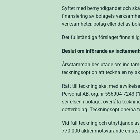
Syftet med bemyndigandet och skälen
finansiering av bolagets verksamhe
verksamheter, bolag eller del av bol
Det fullständiga förslaget finns til
Beslut om införande av incitamen
Årsstämman beslutade om incitamen
teckningsoption att teckna en ny ak
Rätt till teckning ska, med avvikel
Personal AB, org.nr 556904-7243 (”Do
styrelsen i bolaget överlåta teckni
dotterbolag. Teckningsoptionerna t
Vid full teckning och utnyttjande 
770 000 aktier motsvarande en utsp