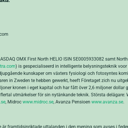
akta:
.com
på NASDAQ OMX First North HELIO ISIN SE0005933082 samt No
tra.com
) is gespecialiseerd in intelligente belysningsteknik voo
 djupgående kunskaper om växters fysiologi och fotosyntes ko
ren in Zweden te hebben gewerkt, heeft Företaget zich nu uitgeb
ljoner kronen i eget kapital och har fått över 2,6 miljoner doll
flertal utmärkelser för sin nytänkande teknik. Största delägare:
.se
, Midroc
www.midroc.se
, Avanza Pensioen
www.avanza.se
.
 är framtidsinriktade uttalanden i den mening som avses i fede