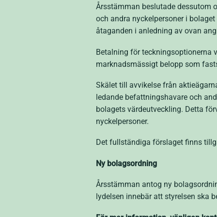
Årsstämman beslutade dessutom om a
och andra nyckelpersoner i bolaget 
åtaganden i anledning av ovan ang
Betalning för teckningsoptionerna v
marknadsmässigt belopp som fastst
Skälet till avvikelse från aktieägar
ledande befattningshavare och andra
bolagets värdeutveckling. Detta f
nyckelpersoner.
Det fullständiga förslaget finns til
Ny bolagsordning
Årsstämman antog ny bolagsordning
lydelsen innebär att styrelsen ska 