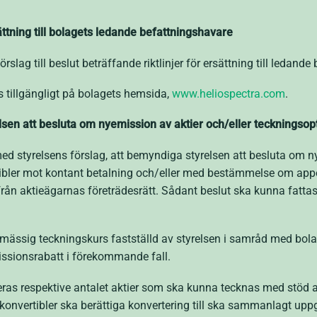
ttning till bolagets ledande befattningshavare
ag till beslut beträffande riktlinjer för ersättning till ledande
s tillgängligt på bolagets hemsida,
www.heliospectra.com
.
en att besluta om nyemission av aktier och/eller teckningsopt
d styrelsens förslag, att bemyndiga styrelsen att besluta om ny
ibler mot kontant betalning och/eller med bestämmelse om apport 
 från aktieägarnas företrädesrätt. Sådant beslut ska kunna fatta
mässig teckningskurs fastställd av styrelsen i samråd med bolag
sionsrabatt i förekommande fall.
ras respektive antalet aktier som ska kunna tecknas med stöd av
 konvertibler ska berättiga konvertering till ska sammanlagt uppg