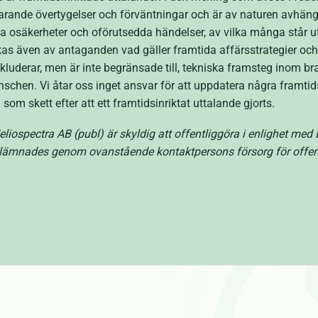
arande övertygelser och förväntningar och är av naturen avhäng
osäkerheter och oförutsedda händelser, av vilka många står ut
kas även av antaganden vad gäller framtida affärsstrategier o
inkluderar, men är inte begränsade till, tekniska framsteg inom b
schen. Vi åtar oss inget ansvar för att uppdatera några framtid
som skett efter att ett framtidsinriktat uttalande gjorts.
iospectra AB (publ) är skyldig att offentliggöra i enlighet me
ämnades genom ovanstående kontaktpersons försorg för offent