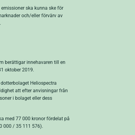
t emissioner ska kunna ske för
arknader och/eller förvärv av
.
berättigar innehavaren till en
31 oktober 2019.
 dotterbolaget Heliospectra
dighet att efter anvisningar från
oner i bolaget eller dess
öka med 77 000 kronor fördelat på
0 000 / 35 111 576).