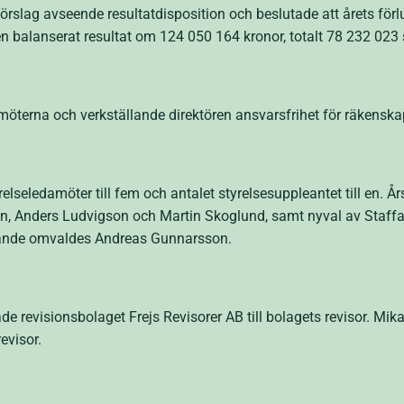
slag avseende resultatdisposition och beslutade att årets för
n balanserat resultat om 124 050 164 kronor, totalt 78 232 023 
öterna och verkställande direktören ansvarsfrihet för räkenska
relseledamöter till fem och antalet styrelsesuppleantet till en
, Anders Ludvigson och Martin Skoglund, samt nyval av Staffa
dförande omvaldes Andreas Gunnarsson.
 revisionsbolaget Frejs Revisorer AB till bolagets revisor. Mika
evisor.