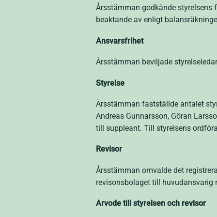
Årsstämman godkände styrelsens för
beaktande av enligt balansräkninge
Ansvarsfrihet
Årsstämman beviljade styrelseledam
Styrelse
Årsstämman fastställde antalet sty
Andreas Gunnarsson, Göran Larsson
till suppleant. Till styrelsens or
Revisor
Årsstämman omvalde det registrerade
revisonsbolaget till huvudansvarig r
Arvode till styrelsen och revisor