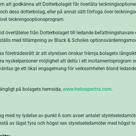
tt godkänna att Dotterbolaget får överlåta teckningsoptionern
och dess dotterbolag, eller på annat sätt förfoga över teckningso
ivet teckningsoptionsprogram.
id överlåtelse från Dotterbolaget till ledande befattningshavare
älls med tillämpning av Black & Scholes optionsvärderingsmod
nas företrädesrätt är att styrelsen önskar främja bolagets långsi
 nyckelpersoner möjlighet att delta i ett incitamentsprogram so
örväntas ge ett ökat engagemang för verksamheten bland ledand
lgängligt på bolagets hemsida,
www.heliospectra.com
.
 med ny lydelse av punkt 6 som avser antalet styrelseledamöte
bestå av lägst fyra och högst sex styrelseledamöter med högst tv