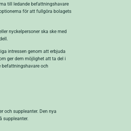
a till ledande befattningshavare
ptionerna för att fullgöra bolagets
 eller nyckelpersoner ska ske med
ell.
ktiga intressen genom att erbjuda
m ger dem möjlighet att ta del i
e befattningshavare och
r och suppleanter. Den nya
å suppleanter.