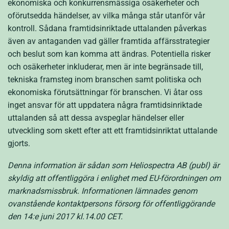
ekonomiska och konkurrensmässiga osäkerheter och
oförutsedda händelser, av vilka många står utanför vår
kontroll. Sådana framtidsinriktade uttalanden påverkas
även av antaganden vad gäller framtida affärsstrategier
och beslut som kan komma att ändras. Potentiella risker
och osäkerheter inkluderar, men är inte begränsade till,
tekniska framsteg inom branschen samt politiska och
ekonomiska förutsättningar för branschen. Vi åtar oss
inget ansvar för att uppdatera några framtidsinriktade
uttalanden så att dessa avspeglar händelser eller
utveckling som skett efter att ett framtidsinriktat uttalande
gjorts.
Denna information är sådan som Heliospectra AB (publ) är
skyldig att offentliggöra i enlighet med EU-förordningen om
marknadsmissbruk. Informationen lämnades genom
ovanstående kontaktpersons försorg för offentliggörande
den 14:e juni 2017 kl.14.00 CET.