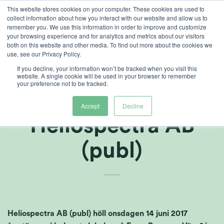
Skip
This website stores cookies on your computer. These cookies are used to
collect information about how you interact with our website and allow us to
to
remember you. We use this information in order to improve and customize
content
your browsing experience and for analytics and metrics about our visitors
both on this website and other media. To find out more about the cookies we
use, see our Privacy Policy.
If you decline, your information won’t be tracked when you visit this
Kommuniké från
website. A single cookie will be used in your browser to remember
your preference not to be tracked.
årstämma 2017 i
Accept
Decline
Heliospectra AB
(publ)
Heliospectra AB (publ) höll onsdagen 14 juni 2017