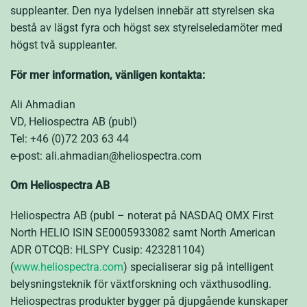
suppleanter. Den nya lydelsen innebär att styrelsen ska
bestå av lägst fyra och högst sex styrelseledamöter med
högst två suppleanter.
För mer information, vänligen kontakta:
Ali Ahmadian
VD, Heliospectra AB (publ)
Tel: +46 (0)72 203 63 44
e-post: ali.ahmadian@heliospectra.com
Om Heliospectra AB
Heliospectra AB (publ – noterat på NASDAQ OMX First
North HELIO ISIN SE0005933082 samt North American
ADR OTCQB: HLSPY Cusip: 423281104)
(
www.heliospectra.com
) specialiserar sig på intelligent
belysningsteknik för växtforskning och växthusodling.
Heliospectras produkter bygger på djupgående kunskaper