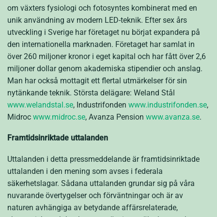
om växters fysiologi och fotosyntes kombinerat med en
unik användning av modern LED-teknik. Efter sex års
utveckling i Sverige har företaget nu börjat expandera på
den internationella marknaden. Företaget har samlat in
över 260 miljoner kronor i eget kapital och har fått över 2,6
miljoner dollar genom akademiska stipendier och anslag.
Man har också mottagit ett flertal utmärkelser för sin
nytänkande teknik. Största delägare: Weland Stål
www.welandstal.se
, Industrifonden
www.industrifonden.se
,
Midroc
www.midroc.se
, Avanza Pension
www.avanza.se
.
Framtidsinriktade uttalanden
Uttalanden i detta pressmeddelande är framtidsinriktade
uttalanden i den mening som avses i federala
säkerhetslagar. Sådana uttalanden grundar sig på våra
nuvarande övertygelser och förväntningar och är av
naturen avhängiga av betydande affärsrelaterade,