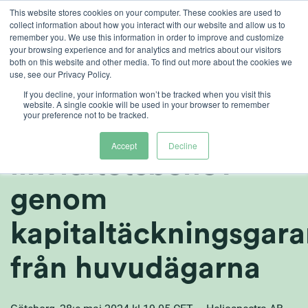
Skip
This website stores cookies on your computer. These cookies are used to
collect information about how you interact with our website and allow us to
to
remember you. We use this information in order to improve and customize
content
your browsing experience and for analytics and metrics about our visitors
both on this website and other media. To find out more about the cookies we
sv
use, see our Privacy Policy.
Heliospectra AB
If you decline, your information won’t be tracked when you visit this
website. A single cookie will be used in your browser to remember
your preference not to be tracked.
tryggar framtida
Accept
Decline
likviditetsbehov
genom
kapitaltäckningsgara
från huvudägarna