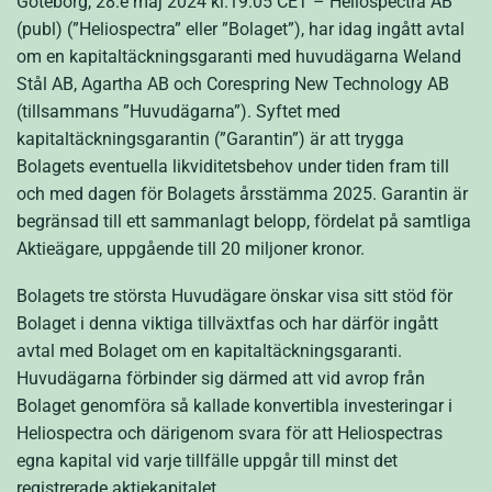
Göteborg, 28:e maj 2024 kl.19.05 CET – Heliospectra AB
(publ) (”Heliospectra” eller ”Bolaget”), har idag ingått avtal
om en kapitaltäckningsgaranti med huvudägarna Weland
Stål AB, Agartha AB och Corespring New Technology AB
(tillsammans ”Huvudägarna”). Syftet med
kapitaltäckningsgarantin (”Garantin”) är att trygga
Bolagets eventuella likviditetsbehov under tiden fram till
och med dagen för Bolagets årsstämma 2025. Garantin är
begränsad till ett sammanlagt belopp, fördelat på samtliga
Aktieägare, uppgående till 20 miljoner kronor.
Bolagets tre största Huvudägare önskar visa sitt stöd för
Bolaget i denna viktiga tillväxtfas och har därför ingått
avtal med Bolaget om en kapitaltäckningsgaranti.
Huvudägarna förbinder sig därmed att vid avrop från
Bolaget genomföra så kallade konvertibla investeringar i
Heliospectra och därigenom svara för att Heliospectras
egna kapital vid varje tillfälle uppgår till minst det
registrerade aktiekapitalet.