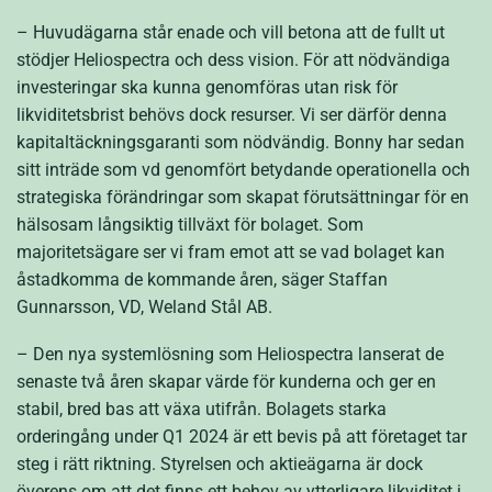
– Huvudägarna står enade och vill betona att de fullt ut
stödjer Heliospectra och dess vision. För att nödvändiga
investeringar ska kunna genomföras utan risk för
likviditetsbrist behövs dock resurser. Vi ser därför denna
kapitaltäckningsgaranti som nödvändig. Bonny har sedan
sitt inträde som vd genomfört betydande operationella och
strategiska förändringar som skapat förutsättningar för en
hälsosam långsiktig tillväxt för bolaget. Som
majoritetsägare ser vi fram emot att se vad bolaget kan
åstadkomma de kommande åren, säger Staffan
Gunnarsson, VD,
Weland Stål AB.
– Den nya systemlösning som Heliospectra lanserat de
senaste två åren skapar värde för kunderna och ger en
stabil, bred bas att växa utifrån. Bolagets starka
orderingång under Q1 2024 är ett bevis på att företaget tar
steg i rätt riktning. Styrelsen och aktieägarna är dock
överens om att det finns ett behov av ytterligare likviditet i