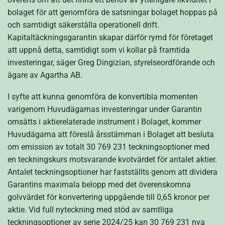
bolaget för att genomföra de satsningar bolaget hoppas på
och samtidigt säkerställa operationell drift.
Kapitaltäckningsgarantin skapar därför rymd för företaget
att uppnå detta, samtidigt som vi kollar på framtida
investeringar, säger Greg Dingizian, styrelseordförande och
ägare av Agartha AB.
I syfte att kunna genomföra de konvertibla momenten
varigenom Huvudägarnas investeringar under Garantin
omsätts i aktierelaterade instrument i Bolaget, kommer
Huvudägarna att föreslå årsstämman i Bolaget att besluta
om emission av totalt 30 769 231 teckningsoptioner med
en teckningskurs motsvarande kvotvärdet för antalet aktier.
Antalet teckningsoptioner har fastställts genom att dividera
Garantins maximala belopp med det överenskomna
golvvärdet för konvertering uppgående till 0,65 kronor per
aktie. Vid full nyteckning med stöd av samtliga
teckningsoptioner av serie 2024/25 kan 30 769 231 nya