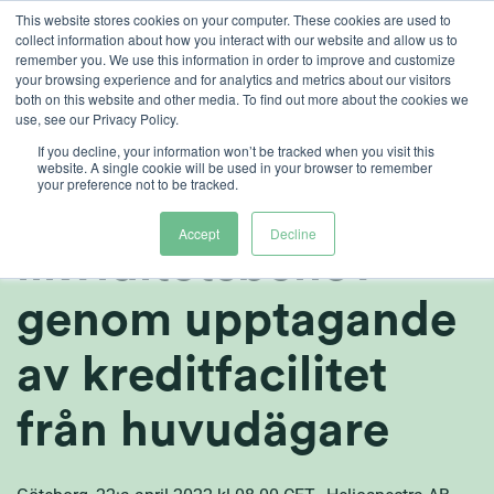
Skip
This website stores cookies on your computer. These cookies are used to
collect information about how you interact with our website and allow us to
to
remember you. We use this information in order to improve and customize
content
your browsing experience and for analytics and metrics about our visitors
both on this website and other media. To find out more about the cookies we
sv
use, see our Privacy Policy.
Heliospectra
If you decline, your information won’t be tracked when you visit this
website. A single cookie will be used in your browser to remember
your preference not to be tracked.
tryggar framtida
Accept
Decline
likviditetsbehov
genom upptagande
av kreditfacilitet
från huvudägare