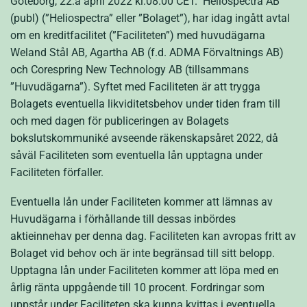
Göteborg, 22:a april 2022 kl.08.00 CET. Heliospectra AB
(publ) (”Heliospectra” eller ”Bolaget”), har idag ingått avtal
om en kreditfacilitet (”Faciliteten”) med huvudägarna
Weland Stål AB, Agartha AB (f.d. ADMA Förvaltnings AB)
och Corespring New Technology AB (tillsammans
”Huvudägarna”). Syftet med Faciliteten är att trygga
Bolagets eventuella likviditetsbehov under tiden fram till
och med dagen för publiceringen av Bolagets
bokslutskommuniké avseende räkenskapsåret 2022, då
såväl Faciliteten som eventuella lån upptagna under
Faciliteten förfaller.
Eventuella lån under Faciliteten kommer att lämnas av
Huvudägarna i förhållande till dessas inbördes
aktieinnehav per denna dag. Faciliteten kan avropas fritt av
Bolaget vid behov och är inte begränsad till sitt belopp.
Upptagna lån under Faciliteten kommer att löpa med en
årlig ränta uppgående till 10 procent. Fordringar som
uppstår under Faciliteten ska kunna kvittas i eventuella