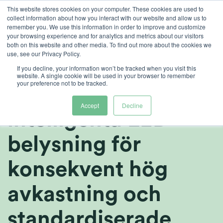
Skip
This website stores cookies on your computer. These cookies are used to
collect information about how you interact with our website and allow us to
to
remember you. We use this information in order to improve and customize
content
your browsing experience and for analytics and metrics about our visitors
both on this website and other media. To find out more about the cookies we
sv
use, see our Privacy Policy.
Revered investerar i
If you decline, your information won’t be tracked when you visit this
website. A single cookie will be used in your browser to remember
your preference not to be tracked.
Heliospectras
Accept
Decline
intelligenta LED-
belysning för
konsekvent hög
avkastning och
standardiserade