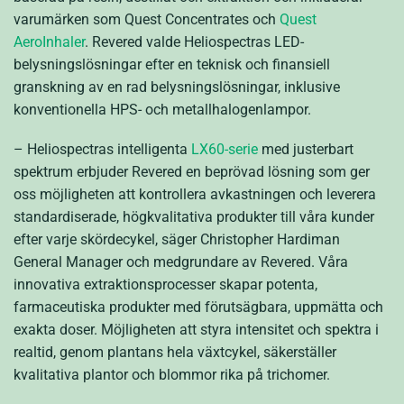
varumärken som Quest Concentrates och
Quest
AeroInhaler
. Revered valde Heliospectras LED-
belysningslösningar efter en teknisk och finansiell
granskning av en rad belysningslösningar, inklusive
konventionella HPS- och metallhalogenlampor.
– Heliospectras intelligenta
LX60-serie
med justerbart
spektrum erbjuder Revered en beprövad lösning som ger
oss möjligheten att kontrollera avkastningen och leverera
standardiserade, högkvalitativa produkter till våra kunder
efter varje skördecykel, säger Christopher Hardiman
General Manager och medgrundare av Revered. Våra
innovativa extraktionsprocesser skapar potenta,
farmaceutiska produkter med förutsägbara, uppmätta och
exakta doser. Möjligheten att styra intensitet och spektra i
realtid, genom plantans hela växtcykel, säkerställer
kvalitativa plantor och blommor rika på trichomer.