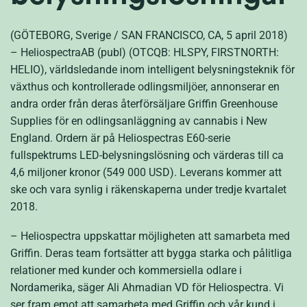
(GÖTEBORG, Sverige / SAN FRANCISCO, CA, 5 april 2018)
– HeliospectraAB (publ) (OTCQB: HLSPY, FIRSTNORTH:
HELIO), världsledande inom intelligent belysningsteknik för
växthus och kontrollerade odlingsmiljöer, annonserar en
andra order från deras återförsäljare Griffin Greenhouse
Supplies för en odlingsanläggning av cannabis i New
England. Ordern är på Heliospectras E60-serie
fullspektrums LED-belysningslösning och värderas till ca
4,6 miljoner kronor (549 000 USD). Leverans kommer att
ske och vara synlig i räkenskaperna under tredje kvartalet
2018.
– Heliospectra uppskattar möjligheten att samarbeta med
Griffin. Deras team fortsätter att bygga starka och pålitliga
relationer med kunder och kommersiella odlare i
Nordamerika, säger Ali Ahmadian VD för Heliospectra. Vi
ser fram emot att samarbeta med Griffin och vår kund i