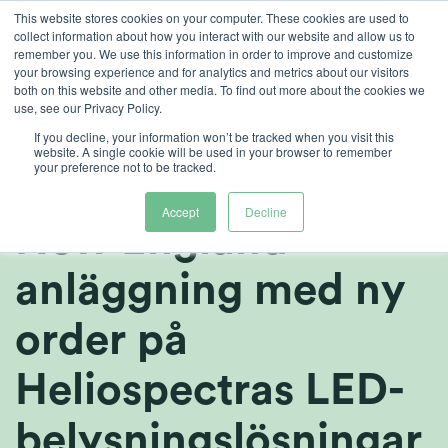
Skip
This website stores cookies on your computer. These cookies are used to
collect information about how you interact with our website and allow us to
to
remember you. We use this information in order to improve and customize
content
your browsing experience and for analytics and metrics about our visitors
both on this website and other media. To find out more about the cookies we
sv
use, see our Privacy Policy.
Griffin Greenhouse
If you decline, your information won’t be tracked when you visit this
website. A single cookie will be used in your browser to remember
your preference not to be tracked.
Supplies expanderar
Accept
Decline
New England-
anläggning med ny
order på
Heliospectras LED-
belysningslösningar