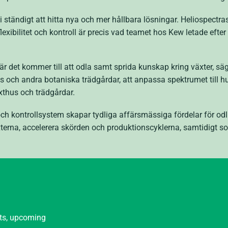
ändigt att hitta nya och mer hållbara lösningar. Heliospectras L
exibilitet och kontroll är precis vad teamet hos Kew letade efter 
 det kommer till att odla samt sprida kunskap kring växter, sä
 och andra botaniska trädgårdar, att anpassa spektrumet till hun
äxthus och trädgårdar.
ch kontrollsystem skapar tydliga affärsmässiga fördelar för odli
växterna, accelerera skörden och produktionscyklerna, samtidigt
nts, upcoming