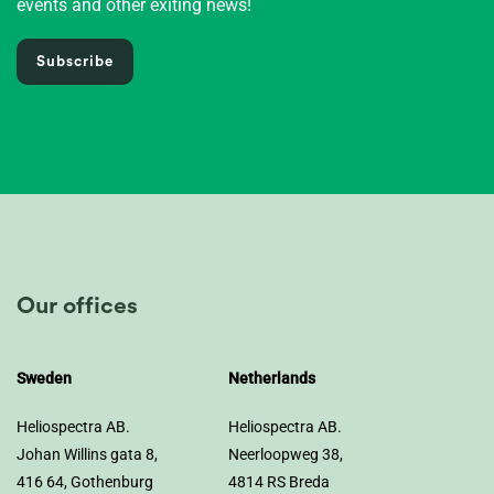
events and other exiting news!
Subscribe
Our offices
Sweden
Netherlands
Heliospectra AB.
Heliospectra AB.
Johan Willins gata 8,
Neerloopweg 38,
416 64, Gothenburg
4814 RS Breda