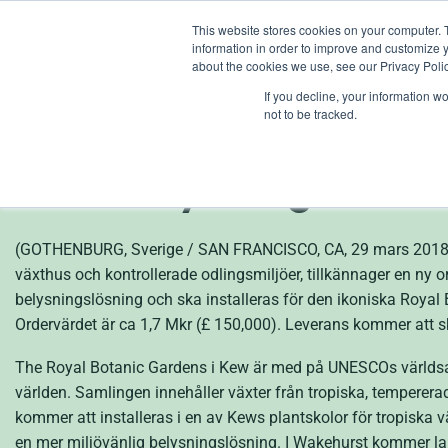
Skip
This website stores cookies on your computer. 
to
information in order to improve and customize y
content
about the cookies we use, see our Privacy Polic
If you decline, your information w
sv
not to be tracked.
Kew Royal Botanic Ga
LED-belysningslösni
(GOTHENBURG, Sverige / SAN FRANCISCO, CA, 29 mars 2018) –
växthus och kontrollerade odlingsmiljöer, tillkännager en ny or
belysningslösning och ska installeras för den ikoniska Roya
Ordervärdet är ca 1,7 Mkr (£ 150,000). Leverans kommer att s
The Royal Botanic Gardens i Kew är med på UNESCOs världsarvs
världen. Samlingen innehåller växter från tropiska, temperera
kommer att installeras i en av Kews plantskolor för tropiska v
en mer miljövänlig belysningslösning. I Wakehurst kommer la