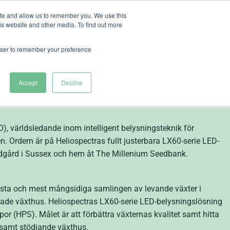
ite and allow us to remember you. We use this
is website and other media. To find out more
ut Heliospectra
rowser to remember your preference
tras intelligenta
Accept
Decline
världsledande inom intelligent belysningsteknik för
en. Ordern är på Heliospectras fullt justerbara LX60-serie LED-
rädgård i Sussex och hem åt The Millenium Seedbank.
örsta och mest mångsidiga samlingen av levande växter i
lerade växthus. Heliospectras LX60-serie LED-belysningslösning
or (HPS). Målet är att förbättra växternas kvalitet samt hitta
 samt stödjande växthus.