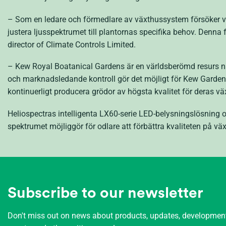
– Som en ledare och förmedlare av växthussystem försöker vi st
justera ljusspektrumet till plantornas specifika behov. Denna fl
director of Climate Controls Limited.
– Kew Royal Boatanical Gardens är en världsberömd resurs när
och marknadsledande kontroll gör det möjligt för Kew Gardens
kontinuerligt producera grödor av högsta kvalitet för deras v
Heliospectras intelligenta LX60-serie LED-belysningslösning o
spektrumet möjliggör för odlare att förbättra kvaliteten på 
Subscribe to our newsletter
Don't miss out on news about products, updates, developme