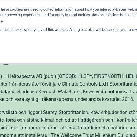
These cookies are used to collect information about how you interact with our webs
our browsing experience and for analytics and metrics about our visitors both on th
lights
crop control
cultivation
knowledge
abo
y.
on’t be tracked when you visit this website. A single cookie will be used in your b
rdens väljer Heliospec
ngar
 Heliospectra AB (publ) (OTCQB: HLSPY, FIRSTNORTH: HELIO), 
der från deras återförsäljare Climate Controls Ltd i Storbritanni
l Botanic Gardens i Kew och Wakehurst, Kews vilda botaniska t
ke och vara synlig i räkenskaperna under andra kvartalet 2018.
lista och ligger i Surrey, Storbrittanien. Kew erbjuder den st
de, torra och alpina klimat och odlas i trädgården och i kontrol
äxter där lamporna kommer att ersätta traditionella natrium lamp
mporna att installeras i The Wellcome Trust Millenium Building