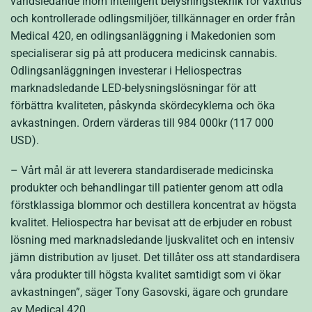
världsledande inom intelligent belysningsteknik för växthus
och kontrollerade odlingsmiljöer, tillkännager en order från
Medical 420, en odlingsanläggning i Makedonien som
specialiserar sig på att producera medicinsk cannabis.
Odlingsanläggningen investerar i Heliospectras
marknadsledande LED-belysningslösningar för att
förbättra kvaliteten, påskynda skördecyklerna och öka
avkastningen. Ordern värderas till 984 000kr (117 000
USD).
– Vårt mål är att leverera standardiserade medicinska
produkter och behandlingar till patienter genom att odla
förstklassiga blommor och destillera koncentrat av högsta
kvalitet. Heliospectra har bevisat att de erbjuder en robust
lösning med marknadsledande ljuskvalitet och en intensiv
jämn distribution av ljuset. Det tillåter oss att standardisera
våra produkter till högsta kvalitet samtidigt som vi ökar
avkastningen”, säger Tony Gasovski, ägare och grundare
av Medical 420.