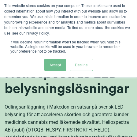
Skip
This website stores cookies on your computer. These cookies are used to
collect information about how you interact with our website and allow us to
to
remember you. We use this information in order to improve and customize
content
your browsing experience and for analytics and metrics about our visitors
both on this website and other media. To find out more about the cookies we
sv
use, see our Privacy Policy.
Medical 420 DOO
If you decline, your information won’t be tracked when you visit this
website. A single cookie will be used in your browser to remember
your preference not to be tracked.
investerar i
Accept
Decline
Heliospectras LED-
belysningslösningar
Odlingsanläggning i Makedonien satsar på svensk LED-
belysning för att accelerera skörden och garantera kunder
medicinsk cannabis med läkemedelskvalitet. Heliospectra
AB (publ) (OTCQB: HLSPY, FIRSTNORTH: HELIO),