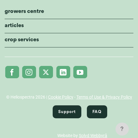
growers centre
articles
crop services
© Heliospectra 2026 |
Cookie Policy
-
Terms of Use & Privacy Policy
Support
FAQ
?
Website by
Solvd Webbyrå