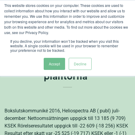
Skip
This website stores cookies on your computer. These cookies are used to
collect information about how you interact with our website and allow us to
to
remember you. We use this information in order to improve and customize
content
your browsing experience and for analytics and metrics about our visitors
both on this website and other media. To find out more about the cookies we
use, see our Privacy Policy.
If you decline, your information won’t be tracked when you visit this
website. A single cookie will be used in your browser to remember
your preference not to be tracked.
” Framtiden ser ljus ut
för bolaget och för
Accept
Decline
plantorna”
Bokslutskommuniké 2016, Heliospectra AB ( publ) juli-
december: Nettoomsättningen uppgick till 13 185 (9 709)
KSEK Rörelseresultatet uppgick till -22 609 (-18 256) KSEK
Resultat efter skatt var -25 525 (-19 717) KSEK eller -1 (-1)