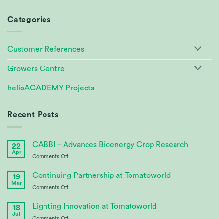
Categories
Customer References
Growers Centre
helioACADEMY Projects
Recent Posts
CABBI – Advances Bioenergy Crop Research
22
Apr
on
Comments Off
CABBI
–
Continuing Partnership at Tomatoworld
19
Advances
Mar
on
Comments Off
Bioenergy
Continuing
Crop
Partnership
Lighting Innovation at Tomatoworld
Research
18
at
Jul
on
Comments Off