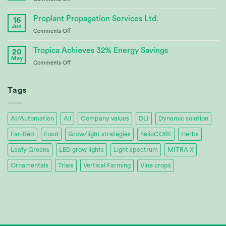
Tomatoworld
Lighting
Innovation
Proplant Propagation Services Ltd.
16
at
Jun
on
Comments Off
Tomatoworld
Proplant
Propagation
Tropica Achieves 32% Energy Savings
20
Services
May
on
Comments Off
Ltd.
Tropica
Achieves
32%
Tags
Energy
Savings
AI/Automation
All
Company values
DLI
Dynamic solution
Far-Red
Food
Grow/light strategies
helioCORE
Herbs
Leafy Greens
LED grow lights
Light spectrum
MITRA X
Ornamentals
Trials
Vertical Farming
Vine crops