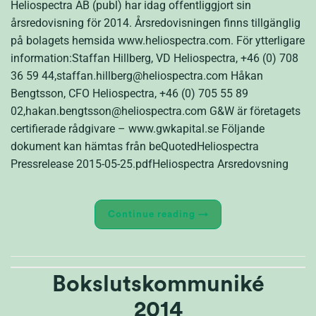
Heliospectra AB (publ) har idag offentliggjort sin
årsredovisning för 2014. Årsredovisningen finns tillgänglig
på bolagets hemsida www.heliospectra.com. För ytterligare
information:Staffan Hillberg, VD Heliospectra, +46 (0) 708
36 59 44,staffan.hillberg@heliospectra.com Håkan
Bengtsson, CFO Heliospectra, +46 (0) 705 55 89
02,hakan.bengtsson@heliospectra.com G&W är företagets
certifierade rådgivare – www.gwkapital.se Följande
dokument kan hämtas från beQuotedHeliospectra
Pressrelease 2015-05-25.pdfHeliospectra Arsredovsning
Continue reading
→
Bokslutskommuniké
2014