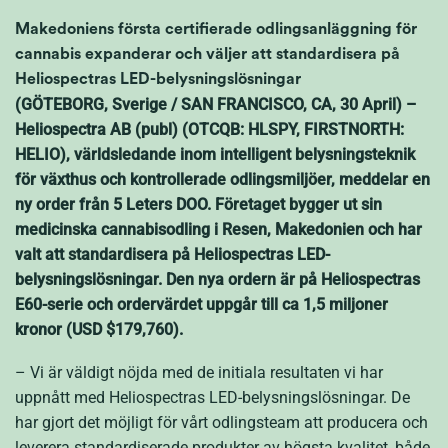
Makedoniens första certifierade odlingsanläggning för
cannabis expanderar och väljer att standardisera på
Heliospectras LED-belysningslösningar
(GÖTEBORG, Sverige / SAN FRANCISCO, CA, 30 April) –
Heliospectra AB (publ) (OTCQB: HLSPY, FIRSTNORTH:
HELIO), världsledande inom intelligent belysningsteknik
för växthus och kontrollerade odlingsmiljöer, meddelar en
ny order från 5 Leters DOO. Företaget bygger ut sin
medicinska cannabisodling i Resen, Makedonien och har
valt att standardisera på Heliospectras LED-
belysningslösningar. Den nya ordern är på Heliospectras
E60-serie och ordervärdet uppgår till ca 1,5 miljoner
kronor (USD $179,760).
– Vi är väldigt nöjda med de initiala resultaten vi har
uppnått med Heliospectras LED-belysningslösningar. De
har gjort det möjligt för vårt odlingsteam att producera och
leverera standardiserade produkter av högsta kvalitet, både