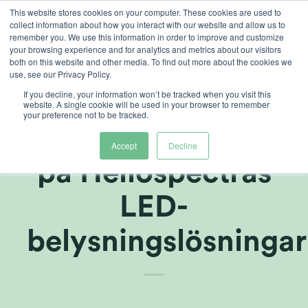
Skip
This website stores cookies on your computer. These cookies are used to
collect information about how you interact with our website and allow us to
to
remember you. We use this information in order to improve and customize
content
your browsing experience and for analytics and metrics about our visitors
both on this website and other media. To find out more about the cookies we
use, see our Privacy Policy.
If you decline, your information won’t be tracked when you visit this
5 Leters DOO
website. A single cookie will be used in your browser to remember
your preference not to be tracked.
lägger ny order
Accept
Decline
på Heliospectras
LED-
belysningslösningar