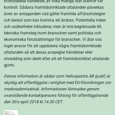
oförutsedda händelser, av vilka många står utanför vår
kontroll. Sådana framtidsinriktade uttalanden påverkas
även av antaganden vad gäller framtida affärsstrategier
och beslut som kan komma att ändras. Potentiella risker
och osäkerheter inkluderar, men är inte begränsade till,
tekniska framsteg inom branschen samt politiska och
ekonomiska förutsättningar för branschen. Vi åtar oss
inget ansvar för att uppdatera några framtidsinriktade
uttalanden så att dessa avspeglar händelser eller
utveckling som skett efter att ett framtidsinriktat uttalande
gjorts.
Denna information är sådan som Heliospectra AB (publ) är
skyldig att offentliggöra i enlighet med EU-förordningen om
marknadsmissbruk. Informationen lämnades genom
ovanstående kontaktpersons försorg för offentliggörande
den 30:e april 2018 kl.14.30 CET.