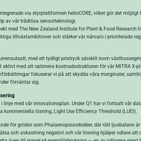
tegrerade via styrplattformen helioCORE, vilket gör det möjligt f
lp av vår trådlösa sensorteknologi.
jekt med The New Zealand Institute for Plant & Food Research ti
ktiga tillväxtambitioner och stärker vår närvaro i prioriterade reg
rensutsatt, med ett tydligt pristryck särskilt inom växthussegm
t aktivt med att optimera kostnadsstrukturen för vår MITRA X-
förbättringar fokuserar vi på att skydda våra marginaler, samti
der förväntar sig.
isering
g i linje med vår innovationsplan. Under Q1 har vi fortsatt vår 
a kommersiella lösning, Light Use Efficiency Threshold (LUEt).
lovande för grödor som Phalaenopsisorkidéer, där rätt ljusbalans 
 hälsa och avkastning negativt och vår lösning hjälper odlare at
detta även till minskad energiförbrukning — en av odlarens mest