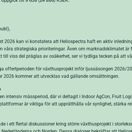
 uppgick till 9 638 (24 886) KSEK.
ubl),
let 2026 kan vi konstatera att Heliospectra haft en aktiv inledni
om våra strategiska prioriteringar. Även om marknadsklimatet är 
 till viss del präglas av osäkerhet, ser vi tydliga tecken på att vå
ga offertperioden för växthusprojekt inför ljussäsongen 2026/20
 hur 2026 kommer att utvecklas vad gällande omsättningen.
o
 en intensiv mässperiod, där vi deltagit i Indoor AgCon, Fruit Log
tformar är viktiga för att upprätthålla vår synlighet, stärka r
rade i ett flertal diskussioner kring större växthusprojekt i sto
 Nederländerna och Norden. Dessa dialoger bekräftar att Helios