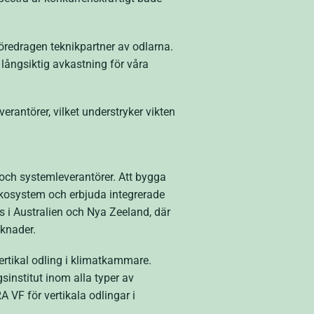
föredragen teknikpartner av odlarna.
k långsiktig avkastning för våra
everantörer, vilket understryker vikten
och systemleverantörer. Att bygga
t ekosystem och erbjuda integrerade
ts i Australien och Nya Zeeland, där
rknader.
ertikal odling i klimatkammare.
institut inom alla typer av
 VF för vertikala odlingar i