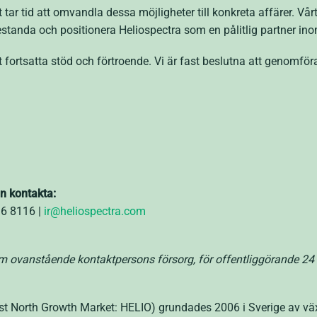
tar tid att omvandla dessa möjligheter till konkreta affärer. Vårt
prestanda och positionera Heliospectra som en pålitlig partner i
rt fortsatta stöd och förtroende. Vi är fast beslutna att genomför
en kontakta:
36 8116 |
ir@heliospectra.com
ovanstående kontaktpersons försorg, för offentliggörande 24 a
st North Growth Market: HELIO) grundades 2006 i Sverige av vä