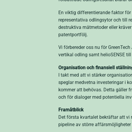
En viktig differentierande faktor fö
representativa odlingsytor och till r
destruktiva mätmetoder eller kräver
patentportfölj.
Vi förbereder oss nu för GreenTech 
vertikal odling samt helioSENSE till
Organisation och finansiell ställnin
I takt med att vi stärker organisati
speglar medvetna investeringar i komm
kommer att behövas. Detta gäller fram
och för dialoger med potentiella inv
Framåtblick
Det första kvartalet bekräftar att v
pipeline av större affärsmöjligheter ä