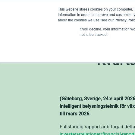
Skip
This website stores cookies on your computer. 
to
information in order to improve and customize y
content
about the cookies we use, see our Privacy Polic
If you decline, your information w
not to be tracked.
Helios
Kvarta
(Göteborg, Sverige, 24:e april 202
intelligent belysningsteknik för vä
till mars 2026.
Fullständig rapport är bifogad de
investerarrelationer/financial-repo