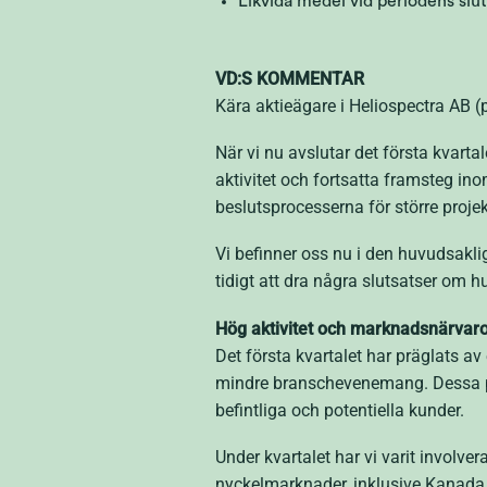
Likvida medel vid periodens slut
VD:S KOMMENTAR
Kära aktieägare i Heliospectra AB (p
När vi nu avslutar det första kvarta
aktivitet och fortsatta framsteg in
beslutsprocesserna för större projekt
Vi befinner oss nu i den huvudsakli
tidigt att dra några slutsatser om
Hög aktivitet och marknadsnärvar
Det första kvartalet har präglats av
mindre branschevenemang. Dessa plat
befintliga och potentiella kunder.
Under kvartalet har vi varit involve
nyckelmarknader, inklusive Kanada,