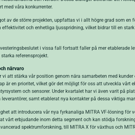
rt med våra konkurrenter.
ot av de större projekten, uppfattas vi i allt högre grad som en 
effektivitet och enhetliga ljusspridning, vilket bidrar till en star
nvesteringsbeslutet i vissa fall fortsatt faller på mer etablerade l
starka referensprojekt.
och närvaro
r vi att stärka vår position genom nära samarbeten med kunder 
ap är en prioritet, vilket gör det möjligt för oss att utveckla vår
styrsystem och sensorer. Under kvartalet har vi även varit på pla
h leverantörer, samt etablerat nya kontakter på dessa viktiga ma
het att introducera vår nya fyrkanaliga MITRA VF-lösning för v
t vårt erbjudande inom detta segment och kan stödja forsknings
 avancerad spektrumforskning, till MITRA X för växthus och MITRA