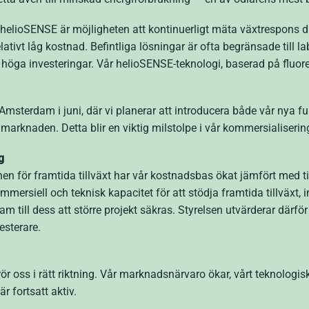
r helioSENSE är möjligheten att kontinuerligt mäta växtrespons di
elativt låg kostnad. Befintliga lösningar är ofta begränsade till l
 höga investeringar. Vår helioSENSE-teknologi, baserad på fluo
Amsterdam i juni, där vi planerar att introducera både vår nya fu
 marknaden. Detta blir en viktig milstolpe i vår kommersialiserin
g
onen för framtida tillväxt har vår kostnadsbas ökat jämfört med t
ersiell och teknisk kapacitet för att stödja framtida tillväxt, in
 till dess att större projekt säkras. Styrelsen utvärderar därför 
esterare.
i rör oss i rätt riktning. Vår marknadsnärvaro ökar, vårt teknolog
r fortsatt aktiv.