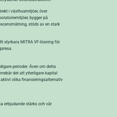
rekt i växthusmiljöer, över
aboratoriemiljöer, bygger på
rescensmätning, stöds av en stark
llt styrbara MITRA VF-lösning för
gsresa.
idigare perioder. Även om detta
nebär det att ytterligare kapital
aktivt olika finansieringsalternativ
iska erbjudande stärks och vår