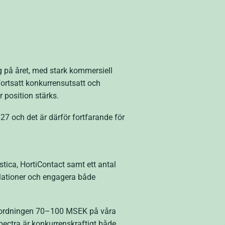
ng på året, med stark kommersiell
fortsatt konkurrensutsatt och
r position stärks.
27 och det är därför fortfarande för
istica, HortiContact samt ett antal
elationer och engagera både
rleksordningen 70–100 MSEK på våra
pectra är konkurrenskraftigt både