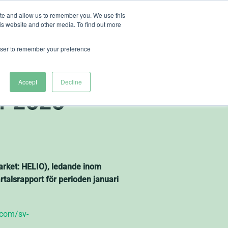
ite and allow us to remember you. We use this
is website and other media. To find out more
ut Heliospectra
rowser to remember your preference
tliggör
Accept
Decline
ar 2026
Market: HELIO), ledande inom
artalsrapport för perioden januari
.com/sv-