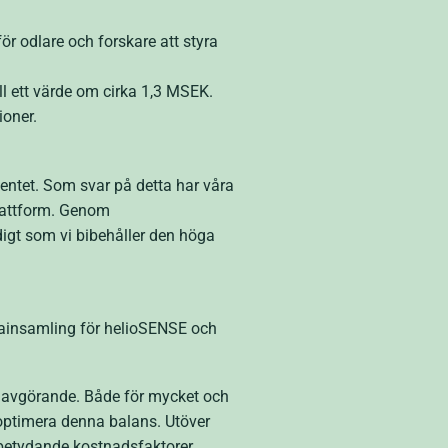
ör odlare och forskare att styra
ll ett värde om cirka 1,3 MSEK.
ioner.
entet. Som svar på detta har våra
plattform. Genom
digt som vi bibehåller den höga
datainsamling för helioSENSE och
är avgörande. Både för mycket och
t optimera denna balans. Utöver
 betydande kostnadsfaktorer.