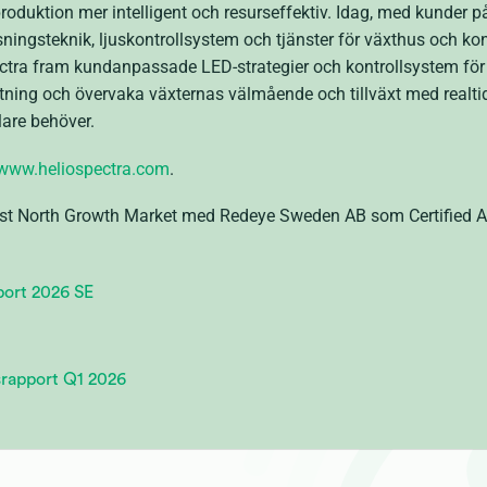
oduktion mer intelligent och resurseffektiv. Idag, med kunder på
ningsteknik, ljuskontrollsystem och tjänster för växthus och kont
ctra fram kundanpassade LED-strategier och kontrollsystem för
tning och övervaka växternas välmående och tillväxt med realti
lare behöver.
/www.heliospectra.com
.
irst North Growth Market med Redeye Sweden AB som Certified 
port 2026 SE
srapport Q1 2026