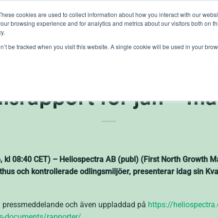
These cookies are used to collect information about how you interact with our webs
our browsing experience and for analytics and metrics about our visitors both on th
lights
crop control
cultivation
knowledge
abo
y.
on’t be tracked when you visit this website. A single cookie will be used in your b
pectra AB (publ) offen
lsrapport för jan – m
6, kl 08:40 CET) – Heliospectra AB (publ) (First North Growth 
xthus och kontrollerade odlingsmiljöer, presenterar idag sin Kv
tta pressmeddelande och även uppladdad på
https://heliospectra
rts-documents/rapporter/