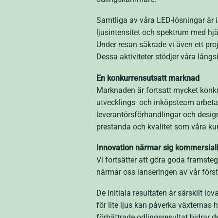
Samtliga av våra LED-lösningar är in
ljusintensitet och spektrum med hjä
Under resan säkrade vi även ett pro
Dessa aktiviteter stödjer våra långsi
En konkurrensutsatt marknad
Marknaden är fortsatt mycket konkur
utvecklings- och inköpsteam arbeta
leverantörsförhandlingar och design
prestanda och kvalitet som våra kun
Innovation närmar sig kommersial
Vi fortsätter att göra goda framste
närmar oss lanseringen av vår först
De initiala resultaten är särskilt 
för lite ljus kan påverka växternas
förbättrade odlingsresultat bidrar 