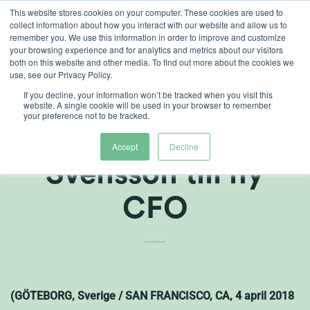
Skip
This website stores cookies on your computer. These cookies are used to
collect information about how you interact with our website and allow us to
to
remember you. We use this information in order to improve and customize
content
your browsing experience and for analytics and metrics about our visitors
both on this website and other media. To find out more about the cookies we
use, see our Privacy Policy.
If you decline, your information won’t be tracked when you visit this
Heliospectra AB
website. A single cookie will be used in your browser to remember
your preference not to be tracked.
utser Magnus
Accept
Decline
Svensson till ny
CFO
(GÖTEBORG, Sverige / SAN FRANCISCO, CA, 4 april 2018