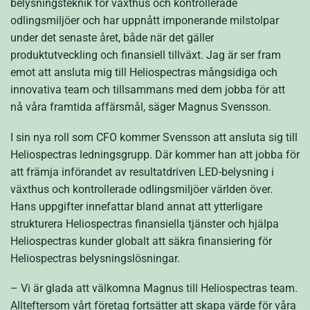
belysningsteknik för växthus och kontrollerade
odlingsmiljöer och har uppnått imponerande milstolpar
under det senaste året, både när det gäller
produktutveckling och finansiell tillväxt. Jag är ser fram
emot att ansluta mig till Heliospectras mångsidiga och
innovativa team och tillsammans med dem jobba för att
nå våra framtida affärsmål, säger Magnus Svensson.
I sin nya roll som CFO kommer Svensson att ansluta sig till
Heliospectras ledningsgrupp. Där kommer han att jobba för
att främja införandet av resultatdriven LED-belysning i
växthus och kontrollerade odlingsmiljöer världen över.
Hans uppgifter innefattar bland annat att ytterligare
strukturera Heliospectras finansiella tjänster och hjälpa
Heliospectras kunder globalt att säkra finansiering för
Heliospectras belysningslösningar.
– Vi är glada att välkomna Magnus till Heliospectras team.
Allteftersom vårt företag fortsätter att skapa värde för våra