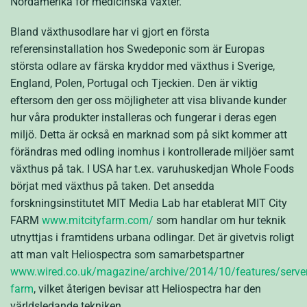
Nordamerika för medicinska växter.
Bland växthusodlare har vi gjort en första
referensinstallation hos Swedeponic som är Europas
största odlare av färska kryddor med växthus i Sverige,
England, Polen, Portugal och Tjeckien. Den är viktig
eftersom den ger oss möjligheter att visa blivande kunder
hur våra produkter installeras och fungerar i deras egen
miljö. Detta är också en marknad som på sikt kommer att
förändras med odling inomhus i kontrollerade miljöer samt
växthus på tak. I USA har t.ex. varuhuskedjan Whole Foods
börjat med växthus på taken. Det ansedda
forskningsinstitutet MIT Media Lab har etablerat MIT City
FARM
www.mitcityfarm.com/
som handlar om hur teknik
utnyttjas i framtidens urbana odlingar. Det är givetvis roligt
att man valt Heliospectra som samarbetspartner
www.wired.co.uk/magazine/archive/2014/10/features/server
farm
, vilket återigen bevisar att Heliospectra har den
världsledande tekniken.