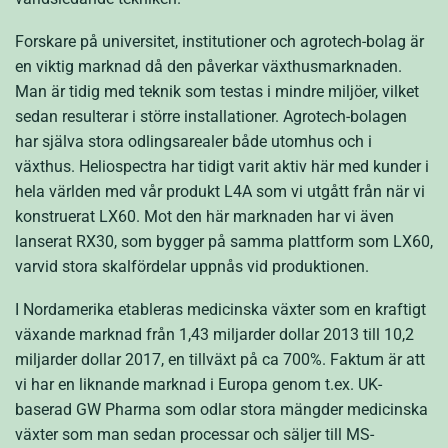
Forskare på universitet, institutioner och agrotech-bolag är
en viktig marknad då den påverkar växthusmarknaden.
Man är tidig med teknik som testas i mindre miljöer, vilket
sedan resulterar i större installationer. Agrotech-bolagen
har själva stora odlingsarealer både utomhus och i
växthus. Heliospectra har tidigt varit aktiv här med kunder i
hela världen med vår produkt L4A som vi utgått från när vi
konstruerat LX60. Mot den här marknaden har vi även
lanserat RX30, som bygger på samma plattform som LX60,
varvid stora skalfördelar uppnås vid produktionen.
I Nordamerika etableras medicinska växter som en kraftigt
växande marknad från 1,43 miljarder dollar 2013 till 10,2
miljarder dollar 2017, en tillväxt på ca 700%. Faktum är att
vi har en liknande marknad i Europa genom t.ex. UK-
baserad GW Pharma som odlar stora mängder medicinska
växter som man sedan processar och säljer till MS-