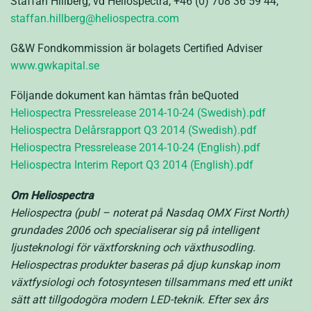
Staffan Hillberg, vd Heliospectra, +46 (0) 708 36 59 44,
staffan.hillberg@heliospectra.com
G&W Fondkommission är bolagets Certified Adviser
www.gwkapital.se
Följande dokument kan hämtas från beQuoted
Heliospectra Pressrelease 2014-10-24 (Swedish).pdf
Heliospectra Delårsrapport Q3 2014 (Swedish).pdf
Heliospectra Pressrelease 2014-10-24 (English).pdf
Heliospectra Interim Report Q3 2014 (English).pdf
Om Heliospectra
Heliospectra (publ – noterat på Nasdaq OMX First North)
grundades 2006 och specialiserar sig på intelligent
ljusteknologi för växtforskning och växthusodling.
Heliospectras produkter baseras på djup kunskap inom
växtfysiologi och fotosyntesen tillsammans med ett unikt
sätt att tillgodogöra modern LED-teknik. Efter sex års