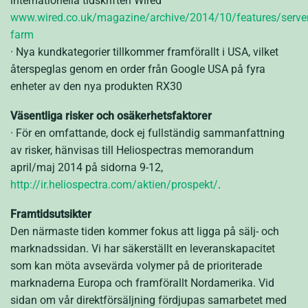
internationella tidskriften Wired
www.wired.co.uk/magazine/archive/2014/10/features/server
farm
· Nya kundkategorier tillkommer framförallt i USA, vilket
återspeglas genom en order från Google USA på fyra
enheter av den nya produkten RX30
Väsentliga risker och osäkerhetsfaktorer
· För en omfattande, dock ej fullständig sammanfattning
av risker, hänvisas till Heliospectras memorandum
april/maj 2014 på sidorna 9-12,
http://ir.heliospectra.com/aktien/prospekt/
.
Framtidsutsikter
Den närmaste tiden kommer fokus att ligga på sälj- och
marknadssidan. Vi har säkerställt en leveranskapacitet
som kan möta avsevärda volymer på de prioriterade
marknaderna Europa och framförallt Nordamerika. Vid
sidan om vår direktförsäljning fördjupas samarbetet med