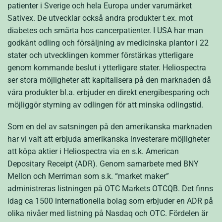
patienter i Sverige och hela Europa under varumärket
Sativex. De utvecklar också andra produkter t.ex. mot
diabetes och smärta hos cancerpatienter. I USA har man
godkänt odling och försäljning av medicinska plantor i 22
stater och utvecklingen kommer förstärkas ytterligare
genom kommande beslut i ytterligare stater. Heliospectra
ser stora möjligheter att kapitalisera på den marknaden då
våra produkter bl.a. erbjuder en direkt energibesparing och
möjliggör styrning av odlingen för att minska odlingstid.
Som en del av satsningen på den amerikanska marknaden
har vi valt att erbjuda amerikanska investerare möjligheter
att köpa aktier i Heliospectra via en s.k. American
Depositary Receipt (ADR). Genom samarbete med BNY
Mellon och Merriman som s.k. “market maker”
administreras listningen på OTC Markets OTCQB. Det finns
idag ca 1500 internationella bolag som erbjuder en ADR på
olika nivåer med listning på Nasdaq och OTC. Fördelen är