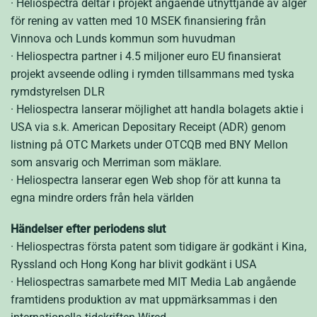
· Heliospectra deltar i projekt angående utnyttjande av alger
för rening av vatten med 10 MSEK finansiering från
Vinnova och Lunds kommun som huvudman
· Heliospectra partner i 4.5 miljoner euro EU finansierat
projekt avseende odling i rymden tillsammans med tyska
rymdstyrelsen DLR
· Heliospectra lanserar möjlighet att handla bolagets aktie i
USA via s.k. American Depositary Receipt (ADR) genom
listning på OTC Markets under OTCQB med BNY Mellon
som ansvarig och Merriman som mäklare.
· Heliospectra lanserar egen Web shop för att kunna ta
egna mindre orders från hela världen
Händelser efter periodens slut
· Heliospectras första patent som tidigare är godkänt i Kina,
Ryssland och Hong Kong har blivit godkänt i USA
· Heliospectras samarbete med MIT Media Lab angående
framtidens produktion av mat uppmärksammas i den