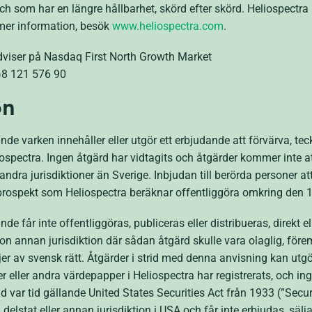
h som har en längre hållbarhet, skörd efter skörd. Heliospectra ha
mer information, besök
www.heliospectra.com
.
Adviser på Nasdaq First North Growth Market
0)8 121 576 90
on
de varken innehåller eller utgör ett erbjudande att förvärva, te
ospectra. Ingen åtgärd har vidtagits och åtgärder kommer inte att 
andra jurisdiktioner än Sverige. Inbjudan till berörda personer att
rospekt som Heliospectra beräknar offentliggöra omkring den
 får inte offentliggöras, publiceras eller distribueras, direkt elle
n annan jurisdiktion där sådan åtgärd skulle vara olaglig, föremål
er av svensk rätt. Åtgärder i strid med denna anvisning kan utgö
r eller andra värdepapper i Heliospectra har registrerats, och in
d var tid gällande United States Securities Act från 1933 (”Securi
elstat eller annan jurisdiktion i USA och får inte erbjudas, sälja