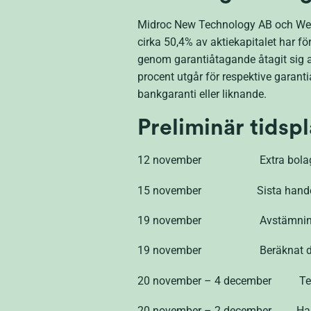
Midroc New Technology AB och Wel
cirka 50,4% av aktiekapitalet har f
genom garantiåtagande åtagit sig a
procent utgår för respektive garan
bankgaranti eller liknande.
Preliminär tidsp
12 november Extra bolag
15 november Sista handelsdag i
19 november Avstämningsdag f
19 november Beräknat datum f
20 november – 4 december Tec
20 november – 2 december Hande