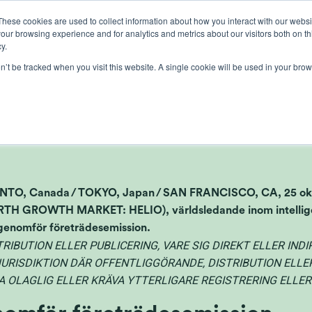
These cookies are used to collect information about how you interact with our webs
our browsing experience and for analytics and metrics about our visitors both on th
lights
crop control
cultivation
knowledge
abo
y.
on’t be tracked when you visit this website. A single cookie will be used in your b
tra genomför företräd
, Canada / TOKYO, Japan / SAN FRANCISCO, CA, 25 oktob
TH GROWTH MARKET: HELIO), världsledande inom intelligen
 genomför företrädesemission.
IBUTION ELLER PUBLICERING, VARE SIG DIREKT ELLER INDIRE
JURISDIKTION DÄR OFFENTLIGGÖRANDE, DISTRIBUTION ELLE
 OLAGLIG ELLER KRÄVA YTTERLIGARE REGISTRERING ELLE