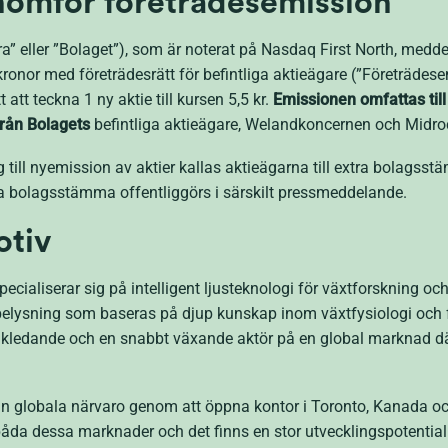
nomför företrädesemission
a” eller ”Bolaget”), som är noterat på Nasdaq First North, meddel
ronor med företrädesrätt för befintliga aktieägare (”Företrädese
t att teckna 1 ny aktie till kursen 5,5 kr.
Emissionen omfattas till 
från Bolagets
befintliga aktieägare, Welandkoncernen och Midr
 till nyemission av aktier kallas aktieägarna till extra bolag
ra bolagsstämma offentliggörs i särskilt pressmeddelande.
otiv
cialiserar sig på intelligent ljusteknologi för växtforskning oc
tbelysning som baseras på djup kunskap inom växtfysiologi och
ikledande och en snabbt växande aktör på en global marknad där
sin globala närvaro genom att öppna kontor i Toronto, Kanada 
a dessa marknader och det finns en stor utvecklingspotential 