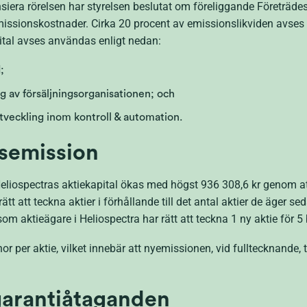
iera rörelsen har styrelsen beslutat om föreliggande Företrädese
emissionskostnader. Cirka 20 procent av emissionslikviden avses
pital avses användas enligt nedan:
;
ng av försäljningsorganisationen; och
utveckling inom kontroll & automation.
esemission
eliospectras aktiekapital ökas med högst 936 308,6 kr genom att
ätt att teckna aktier i förhållande till det antal aktier de äger s
 aktieägare i Heliospectra har rätt att teckna 1 ny aktie för 5 be
or per aktie, vilket innebär att nyemissionen, vid fulltecknande, 
garantiåtaganden