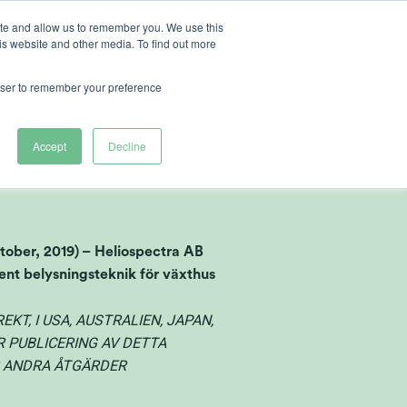
ite and allow us to remember you. We use this
is website and other media. To find out more
ut Heliospectra
rowser to remember your preference
esemission
Accept
Decline
er, 2019) – Heliospectra AB
t belysningsteknik för växthus
KT, I USA, AUSTRALIEN, JAPAN,
R PUBLICERING AV DETTA
R ANDRA ÅTGÄRDER