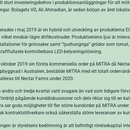
t stort investeringsbehov i produktionsanläggningar för att mö
ingar. Bolagets VD, Ali Ahmadian, är sedan början av året lokali
erades i maj 2019 är en hybrid och utveckling av produkterna 
lket innebär lägre driftkostnader. Produktseriens ljus är intensi
tallationer för grönsaker samt ”ljushungriga” grödor som toma
raftfullaste kontrollerbara LED-belysningslösning.
4 oktober 2019 sin första kommersiella order på MITRA då Nectar
byggnad i Australien, beställde MITRA med ett totalt ordervärde
lleras till Nectar Farms under 2020.
 andra och tredje kvartal varit svagare än vad som tidigare förvä
rdröjt pågående kunddiskussioner och dels riktar sig till en ka
tra ser goda möjligheter till fler större kundorder på MITRA un
nsk kontraktstillverkare också säkerställa större leveranser av 
gen är styrelsens bedömning är att befintligt rörelsekapital int