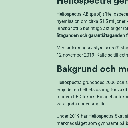
Heliospectra ge
Heliospectra AB (publ) (”Heliospectr
nyemission om cirka 51,5 miljoner k
innebär att 5 befintliga aktier ger rät
åtaganden och garantiåtaganden 
Med anledning av styrelsens förslag
12 november 2019. Kallelse till ext
Bakgrund och m
Heliospectra grundades 2006 och spe
erbjuder en helhetslösning för väx
modern LED-teknik. Bolaget är tekn
vara goda under lång tid.
Under 2019 har Heliospectra ökat 
marknadsläget som gynnsamt på båd