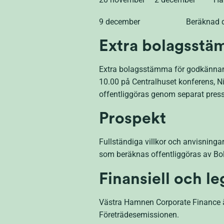
9 december Beräknad dag för of
Extra bolagsst
Extra bolagsstämma för godkännand
10.00 på Centralhuset konferens, N
offentliggöras genom separat pre
Prospekt
Fullständiga villkor och anvisning
som beräknas offentliggöras av Bo
Finansiell och le
Västra Hamnen Corporate Finance ä
Företrädesemissionen.