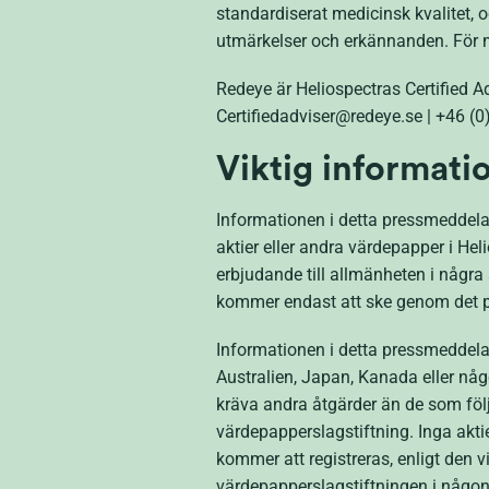
standardiserat medicinsk kvalitet, oc
utmärkelser och erkännanden. För 
Redeye är Heliospectras Certified 
Certifiedadviser@redeye.se | +46 (
Viktig informati
Informationen i detta pressmeddelan
aktier eller andra värdepapper i Heli
erbjudande till allmänheten i några 
kommer endast att ske genom det p
Informationen i detta pressmeddelande
Australien, Japan, Kanada eller någo
kräva andra åtgärder än de som följ
värdepapperslagstiftning. Inga aktie
kommer att registreras, enligt den vi
värdepapperslagstiftningen i någon d