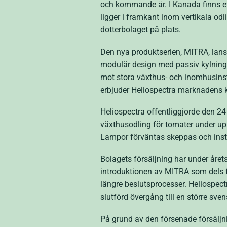
och kommande år. I Kanada finns et
ligger i framkant inom vertikala odl
dotterbolaget på plats.
Den nya produktserien, MITRA, lans
modulär design med passiv kylning vi
mot stora växthus- och inomhusins
erbjuder Heliospectra marknadens k
Heliospectra offentliggjorde den 2
växthusodling för tomater under upp
Lampor förväntas skeppas och insta
Bolagets försäljning har under årets
introduktionen av MITRA som dels fö
längre beslutsprocesser. Heliospec
slutförd övergång till en större sve
På grund av den försenade försäljnin