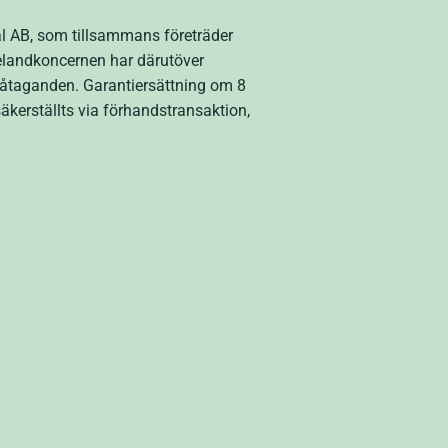
 AB, som tillsammans företräder
 Welandkoncernen har därutöver
gsåtaganden. Garantiersättning om 8
kerställts via förhandstransaktion,