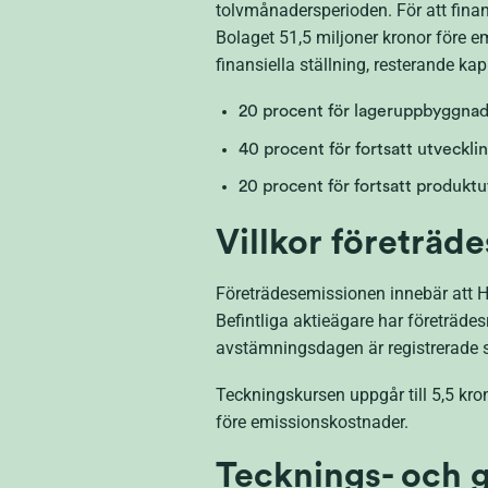
tolvmånadersperioden. För att finans
Bolaget 51,5 miljoner kronor före 
finansiella ställning, resterande ka
20 procent för lageruppbyggnad
40 procent för fortsatt utveckli
20 procent för fortsatt produkt
Villkor företräd
Företrädesemissionen innebär att H
Befintliga aktieägare har företrädesr
avstämningsdagen är registrerade som
Teckningskursen uppgår till 5,5 kron
före emissionskostnader.
Tecknings- och 