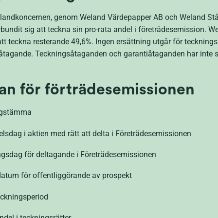
andkoncernen, genom Weland Värdepapper AB och Weland Stål
örbundit sig att teckna sin pro-rata andel i företrädesemission.
tt teckna resterande 49,6%.
Ingen ersättning utgår för tecknin
tiåtagande.
Teckningsåtaganden och garantiåtaganden har inte sä
lan för förträdesemissionen
stämma
 aktien med rätt att delta i Företrädesemissionen
ör deltagande i Företrädesemissionen
ör offentliggörande av prospekt
kningsperiod
l i teckningsrätter