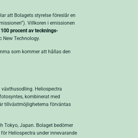
ar att Bolagets styrelse föreslår en
missionen”). Villkoren i emissionen
100 procent av teck­nings­­
oc New Technology.
sstämma som kommer att hållas den
h växthusodling. Heliospectra
 fotosyntes, kombinerat med
 tillväxtmöjligheterna förväntas
och Tokyo, Japan. Bolaget bedömer
för Heliospectra under innevarande