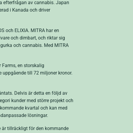
ta efterfrågan av cannabis. Japan
serad i Kanada och driver
EOS och ELIXIA. MITRA har en
vare och dimbart, och riktar sig
t, gurka och cannabis. Med MITRA
 Farms, en storskalig
 uppgående till 72 miljoner kronor.
ntats. Delvis är detta en följd av
tegori kunder med större projekt och
der kommande kvartal och kan med
kundanpassade lösningar.
e är tillräckligt för den kommande