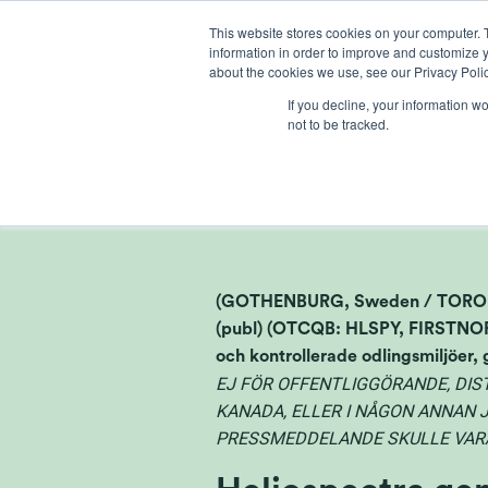
Skip
This website stores cookies on your computer. 
to
information in order to improve and customize y
content
about the cookies we use, see our Privacy Polic
If you decline, your information w
not to be tracked.
Heliospec
(GOTHENBURG, Sweden / TORONTO
(publ) (OTCQB: HLSPY, FIRSTNOR
och kontrollerade odlingsmiljöer,
EJ FÖR OFFENTLIGGÖRANDE, DISTR
KANADA, ELLER I NÅGON ANNAN 
PRESSMEDDELANDE SKULLE VARA