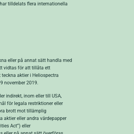
r tilldelats flera internationella
ckna eller på annat sätt handla med
vidtas för att tillåta ett
 teckna aktier i Heliospectra
 19 november 2019.
r indirekt, inom eller till USA,
 för legala restriktioner eller
ra brott mot tillämplig
ga aktier eller andra värdepapper
ties Act”) eller
s eller på annat sätt överföras,