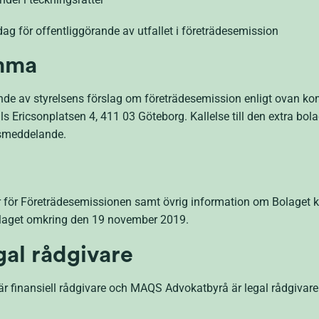
fentliggörande av utfallet i företrädesemission
ämma
e av styrelsens förslag om företrädesemission enligt ovan kom
ils Ericsonplatsen 4, 411 03 Göteborg. Kallelse till den extra 
ssmeddelande.
ar för Företrädesemissionen samt övrig information om Bolaget
laget omkring den 19 november 2019.
gal rådgivare
r finansiell rådgivare och MAQS Advokatbyrå är legal rådgivar