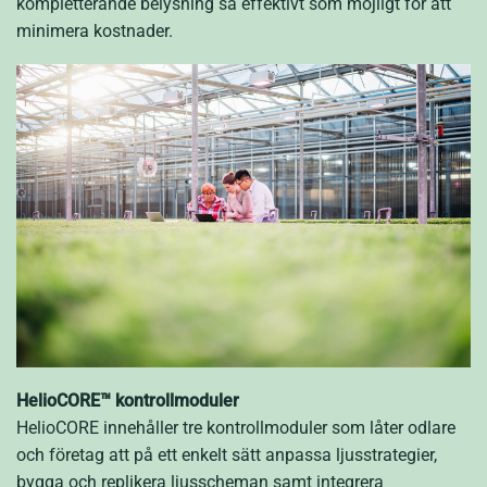
kompletterande belysning så effektivt som möjligt för att
minimera kostnader.
HelioCORE
™
kontrollmoduler
HelioCORE innehåller tre kontrollmoduler som låter odlare
och företag att på ett enkelt sätt anpassa ljusstrategier,
bygga och replikera ljusscheman samt integrera