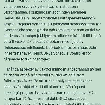
runt om i världen. En av dem är John Innes Center, en
välrenommerad växtvetenskaplig institution i
Storbritannien. Forskningsanläggningen använder
HelioCOREs On Target Controller i sitt ”speed-breeding”-
projekt. Projektet syftar till att påskynda skördecyklerna för
livsmedelsbaserade grödor och forskare har som en del av
ett deras växthusprojekt lyckats odla vete från frö till frö på
bara 8 veckor, 57 procent snabbare med hjälp av
Heliospectras intelligenta LED-belysningslösningar. John
Innes testar även HelioCOREs Schedule Controller för
pågående forskningsprojekt.
– Många aspekter av växtforskningen är begränsad av den
tid det tar att gå från frö till frö, eller att odla fram
fullskaliga växter, för att kunna analysera egenskaper
såsom växthöjd eller tid till blomning. Vårt ”speed
breeding”-program har visat att man med hjälp av LED-
lampor kan få fram resultat dubbelt så snabbt och
samtidigt minska driftskostnaderna. HelioCORE hjälper oss