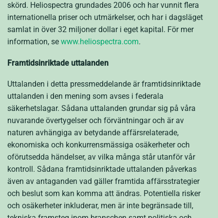
skörd. Heliospectra grundades 2006 och har vunnit flera
internationella priser och utmärkelser, och har i dagsläget
samlat in över 32 miljoner dollar i eget kapital. För mer
information, se
www.heliospectra.com
.
Framtidsinriktade uttalanden
Uttalanden i detta pressmeddelande är framtidsinriktade
uttalanden i den mening som avses i federala
säkerhetslagar. Sådana uttalanden grundar sig på våra
nuvarande övertygelser och förväntningar och är av
naturen avhängiga av betydande affärsrelaterade,
ekonomiska och konkurrensmässiga osäkerheter och
oförutsedda händelser, av vilka många står utanför vår
kontroll. Sådana framtidsinriktade uttalanden påverkas
även av antaganden vad gäller framtida affärsstrategier
och beslut som kan komma att ändras. Potentiella risker
och osäkerheter inkluderar, men är inte begränsade till,
tekniska framsteg inom branschen samt politiska och