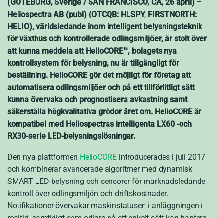
(GÖTEBORG, Sverige / SAN FRANCISCO, CA, 26 april) –
Heliospectra AB (publ) (OTCQB: HLSPY, FIRSTNORTH:
HELIO), världsledande inom intelligent belysningsteknik
för växthus och kontrollerade odlingsmiljöer, är stolt över
att kunna meddela att HelioCORE™, bolagets nya
kontrollsystem för belysning, nu är tillgängligt för
beställning. HelioCORE gör det möjligt för företag att
automatisera odlingsmiljöer och på ett tillförlitligt sätt
kunna övervaka och prognostisera avkastning samt
säkerställa högkvalitativa grödor året om. HelioCORE är
kompatibel med Heliospectras intelligenta LX60 -och
RX30-serie LED-belysningslösningar.
Den nya plattformen
HelioCORE
introducerades i juli 2017
och kombinerar avancerade algoritmer med dynamisk
SMART LED-belysning och sensorer för marknadsledande
kontroll över odlingsmiljön och driftskostnader.
Notifikationer övervakar maskinstatusen i anläggningen i
realtid, samtidigt som odlare på ett enkelt sätt kan hantera