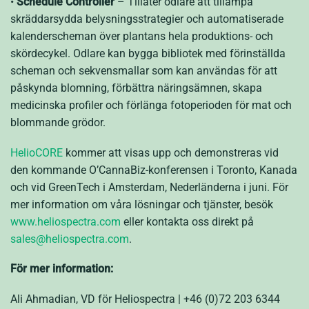
•
Schedule Controller
– Tillåter odlare att tillämpa
skräddarsydda belysningsstrategier och automatiserade
kalenderscheman över plantans hela produktions- och
skördecykel. Odlare kan bygga bibliotek med förinställda
scheman och sekvensmallar som kan användas för att
påskynda blomning, förbättra näringsämnen, skapa
medicinska profiler och förlänga fotoperioden för mat och
blommande grödor.
HelioCORE
kommer att visas upp och demonstreras vid
den kommande O’CannaBiz-konferensen i Toronto, Kanada
och vid GreenTech i Amsterdam, Nederländerna i juni. För
mer information om våra lösningar och tjänster, besök
www.heliospectra.com
eller kontakta oss direkt på
sales@heliospectra.com
.
För mer information:
Ali Ahmadian, VD för Heliospectra | +46 (0)72 203 6344