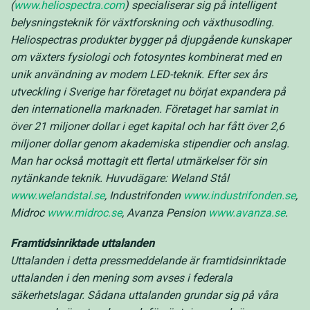
(
www.heliospectra.com
) specialiserar sig på intelligent
belysningsteknik för växtforskning och växthusodling.
Heliospectras produkter bygger på djupgående kunskaper
om växters fysiologi och fotosyntes kombinerat med en
unik användning av modern LED-teknik. Efter sex års
utveckling i Sverige har företaget nu börjat expandera på
den internationella marknaden. Företaget har samlat in
över 21 miljoner dollar i eget kapital och har fått över 2,6
miljoner dollar genom akademiska stipendier och anslag.
Man har också mottagit ett flertal utmärkelser för sin
nytänkande teknik. Huvudägare: Weland Stål
www.welandstal.se
, Industrifonden
www.industrifonden.se
,
Midroc
www.midroc.se
, Avanza Pension
www.avanza.se
.
Framtidsinriktade uttalanden
Uttalanden i detta pressmeddelande är framtidsinriktade
uttalanden i den mening som avses i federala
säkerhetslagar. Sådana uttalanden grundar sig på våra