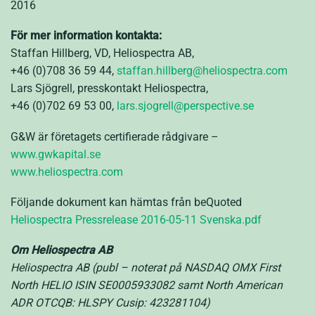
2016
För mer information kontakta:
Staffan Hillberg, VD, Heliospectra AB,
+46 (0)708 36 59 44,
staffan.hillberg@heliospectra.com
Lars Sjögrell, presskontakt Heliospectra,
+46 (0)702 69 53 00,
lars.sjogrell@perspective.se
G&W är företagets certifierade rådgivare –
www.gwkapital.se
www.heliospectra.com
Följande dokument kan hämtas från beQuoted
Heliospectra Pressrelease 2016-05-11 Svenska.pdf
Om Heliospectra AB
Heliospectra AB (publ – noterat på NASDAQ OMX First
North HELIO ISIN SE0005933082 samt North American
ADR OTCQB: HLSPY Cusip: 423281104)