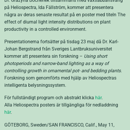
Dr. Grazyna Bochenek tillsammans med växtlabbansvarig
på Heliospectra, Ida Fällström, kommer att presentera
några av deras senaste resultat på en poster med titeln The
effect of diurnal light intensity distributions on plant
productivity in a controlled environment.
Presentationerna fortsätter på tisdag 23 maj då Dr. Karl-
Johan Bergstrand från Sveriges Lantbruksuniversitet
kommer att presentera sin forskning –
Using short
photoperiods and narrow-band lighting as a way of
controlling growth in ornamental pot- and bedding plants
.
Forskning som genomförts med hjälp av Heliospectras
intelligenta belysningssystem.
För fullständigt program och abstrakt klicka
här
.
Alla Heliospectra posters är tillgängliga för nedladdning
här
.
GÖTEBORG, Sweden/SAN FRANCISCO, Calif., May 11,