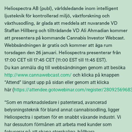
Heliospectra AB (publ), världsledande inom intelligent
ljusteknik för kontrollerad miljö, växtforskning och
växthusodling, är glada att meddela att nuvarande VD
Staffan Hillberg och tillträdande VD Ali Ahmadian kommer
att presentera på kommande Cannabis Investor Webcast.
Webbsändningen är gratis och kommer att äga rum
torsdagen den 26 januari. Heliospectra presenterar från
17:00 CET till 17:45 CET (11:00 EST till 11:45 EST).
Du kan anmäla dig till webbsändningen genom att besöka
http://www.cannawebcast.com/
och klicka på knappen
“Attend” längst upp på sidan eller genom att klicka
här (
https://attendee.gotowebinar.com/register/280925696
“Som en marknadsledare i patenterad, avancerad
belysningsteknik för bland annat cannabisodling, ligger
Heliospectra i spetsen för en snabbt växande industri. Vi
har dessutom förmånen att arbeta med kunder som
fokuserar på att skapa storskaliga, hållbara