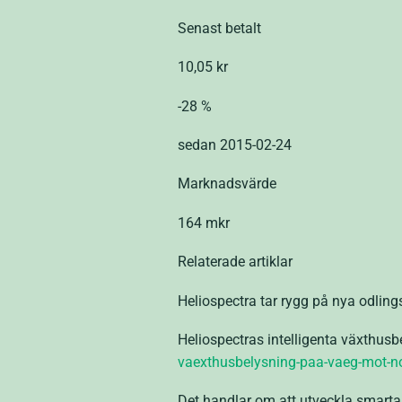
Senast betalt
10,05 kr
-28 %
sedan 2015-02-24
Marknadsvärde
164 mkr
Relaterade artiklar
Heliospectra tar rygg på nya odlin
Heliospectras intelligenta växthus
vaexthusbelysning-paa-vaeg-mot-no
Det handlar om att utveckla smarta