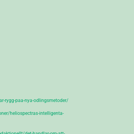
tar-rygg-paa-nya-odlingsmetoder/
er/heliospectras-intelligenta-
aktionellt/det-handlar-om-att-