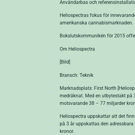
Användarbas och referensinstallati
Heliospectras fokus för innevarande
amerikanska cannabismarknaden.
Bokslutskommunikén för 2015 offen
Om Heliospectra
[Bild]
Bransch: Teknik
Marknadsplats: First North [Heliospe
medräknat. Med en utbytestakt på 3
motsvarande 38 – 77 miljarder kron
Heliospectra uppskattar att det fin
på 3 år uppskattas den adressbara m
kronor.