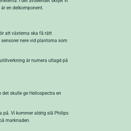
terna. I det avseendet skiljer vi
n är en delkomponent.
r att växterna ska få rätt
d sensorer nere vid plantorna som
utillverkning är numera utlagd på
 det skulle ge Heliospectra en
ga på. Vi kommer aldrig slå Philips
a på marknaden.