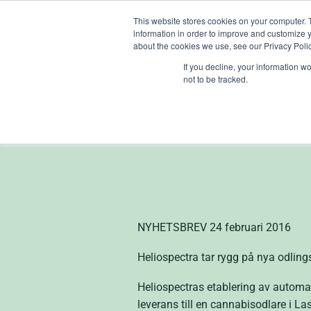
Skip
This website stores cookies on your computer. 
to
information in order to improve and customize y
content
about the cookies we use, see our Privacy Polic
If you decline, your information w
not to be tracked.
Hel
NYHETSBREV 24 februari 2016
Heliospectra tar rygg på nya odlin
Heliospectras etablering av automa
leverans till en cannabisodlare i 