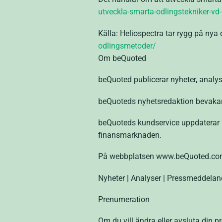
utveckla-smarta-odlingstekniker-vd-
Källa: Heliospectra tar rygg på ny
odlingsmetoder/
Om beQuoted
beQuoted publicerar nyheter, analys
beQuoteds nyhetsredaktion bevakar f
beQuoteds kundservice uppdaterar n
finansmarknaden.
På webbplatsen www.beQuoted.c
Nyheter | Analyser | Pressmeddeland
Prenumeration
Om du vill ändra eller avsluta din