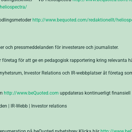
heliospectra/
a odlingsmetoder
http://www.bequoted.com/redaktionellt/heliospe
er och pressmeddelanden för investerare och journalister.
öretag för att ge en pedagogisk rapportering kring relevanta h
yhetsrum, Investor Relations och IR-webbplatser åt företag som 
om
http://www.beQuoted.com
uppdateras kontinuerligt finansiell
en | IR-Webb | Investor relations
 prenumeration på beQuoted nyhetsbrev Klicka här
http://www.be