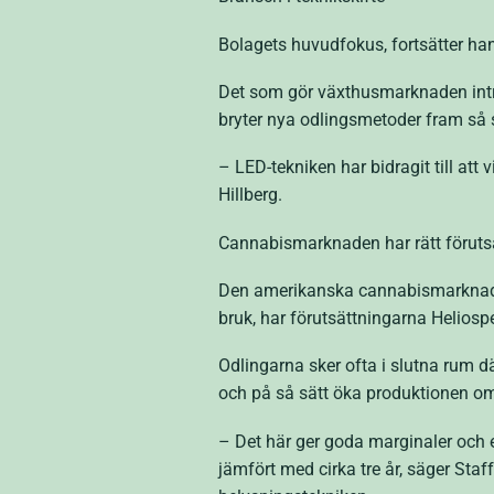
Bolagets huvudfokus, fortsätter han
Det som gör växthusmarknaden intres
bryter nya odlingsmetoder fram så so
– LED-tekniken har bidragit till att
Hillberg.
Cannabismarknaden har rätt föruts
Den amerikanska cannabismarknaden, s
bruk, har förutsättningarna Heliospe
Odlingarna sker ofta i slutna rum d
och på så sätt öka produktionen om u
– Det här ger goda marginaler och 
jämfört med cirka tre år, säger Staff