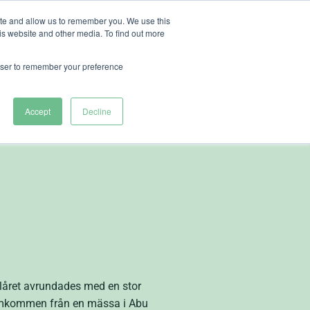
ite and allow us to remember you. We use this
is website and other media. To find out more
ut Heliospectra
rowser to remember your preference
 nya
Accept
Decline
låret avrundades med en stor
 hemkommen från en mässa i Abu