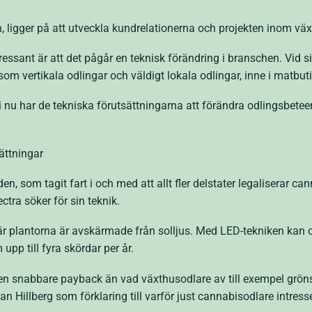
, ligger på att utveckla kundrelationerna och projekten inom vä
sant är att det pågår en teknisk förändring i branschen. Vid si
m vertikala odlingar och väldigt lokala odlingar, inne i matbutik
 vi nu har de tekniska förutsättningarna att förändra odlingsbete
ättningar
om tagit fart i och med att allt fler delstater legaliserar cann
ctra söker för sin teknik.
är plantorna är avskärmade från solljus. Med LED-tekniken kan o
pp till fyra skördar per år.
en snabbare payback än vad växthusodlare av till exempel grön
an Hillberg som förklaring till varför just cannabisodlare intress