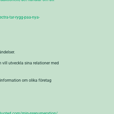
ctra-tar-rygg-paa-nya-
ändelser.
vill utveckla sina relationer med
 information om olika företag
Quoted.com/min-prenumeration/