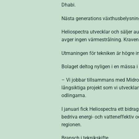
Dhabi.
Nästa generations växthusbelysnin
Heliospectra utvecklar och säljer a
avger ingen värmestrålning. Kraven
Utmaningen för tekniken är högre i
Bolaget deltog nyligen i en mässa i
– Vi jobbar tillsammans med Midroc
långsiktiga projekt som vi utveckl
odlingarna.
I januari fick Heliospectra ett bidr
bedriva energi- och vatteneffektiv 
regionen.
Bransch i teknikskifte