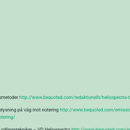
gsmetoder
http://www.bequoted.com/redaktionellt/heliospectra-
belysning på väg mot notering
http://www.bequoted.com/emission
tering/
 odlingstekniker – VD Heliospectra
http://www.bequoted.com/red