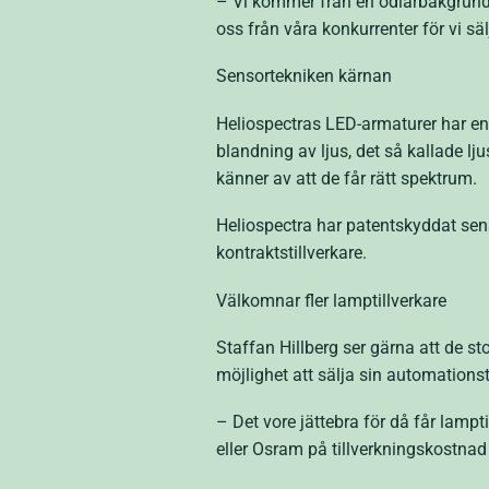
– Vi kommer från en odlarbakgrund o
oss från våra konkurrenter för vi s
Sensortekniken kärnan
Heliospectras LED-armaturer har en s
blandning av ljus, det så kallade l
känner av att de får rätt spektrum.
Heliospectra har patentskyddat sen
kontraktstillverkare.
Välkomnar fler lamptillverkare
Staffan Hillberg ser gärna att de s
möjlighet att sälja sin automations
– Det vore jättebra för då får lampt
eller Osram på tillverkningskostna