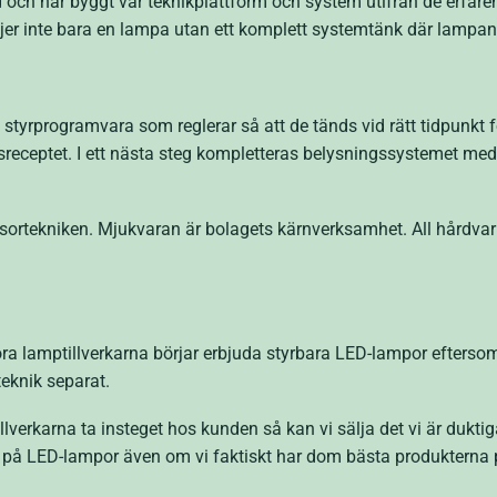
ch har byggt vår teknikplattform och system utifrån de erfarenhe
äljer inte bara en lampa utan ett komplett systemtänk där lampa
tyrprogramvara som reglerar så att de tänds vid rätt tidpunkt fö
jusreceptet. I ett nästa steg kompletteras belysningssystemet me
sortekniken. Mjukvaran är bolagets kärnverksamhet. All hårdvar
tora lamptillverkarna börjar erbjuda styrbara LED-lampor eftersom
teknik separat.
illverkarna ta insteget hos kunden så kan vi sälja det vi är dukti
d på LED-lampor även om vi faktiskt har dom bästa produktern