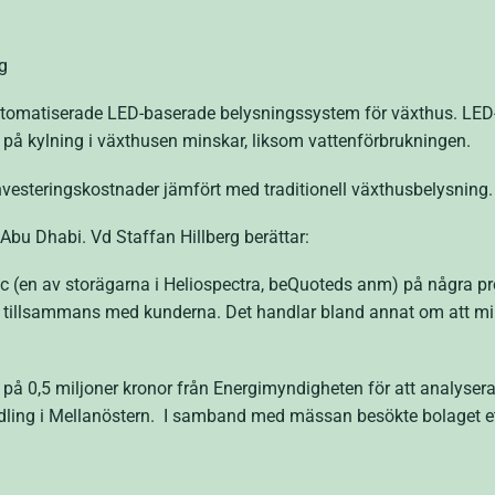
g
utomatiserade LED-baserade belysningssystem för växthus. LED-lj
 på kylning i växthusen minskar, liksom vattenförbrukningen.
nvesteringskostnader jämfört med traditionell växthusbelysning.
 Abu Dhabi. Vd Staffan Hillberg berättar:
 (en av storägarna i Heliospectra, beQuoteds anm) på några proj
ar tillsammans med kunderna. Det handlar bland annat om att mi
ag på 0,5 miljoner kronor från Energimyndigheten för att analyser
odling i Mellanöstern. I samband med mässan besökte bolaget ett