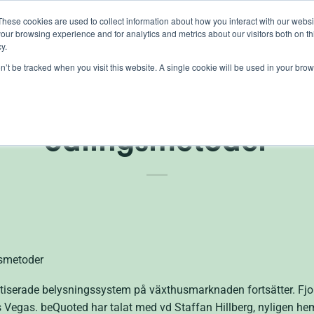
These cookies are used to collect information about how you interact with our webs
our browsing experience and for analytics and metrics about our visitors both on th
lights
crop control
cultivation
knowledge
abo
y.
on’t be tracked when you visit this website. A single cookie will be used in your b
iospectra tar rygg på
odlingsmetoder
gsmetoder
tiserade belysningssystem på växthusmarknaden fortsätter. Fjo
Las Vegas. beQuoted har talat med vd Staffan Hillberg, nyligen