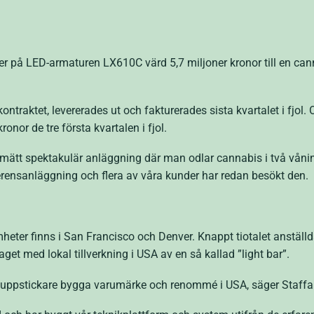
er på LED-armaturen LX610C värd 5,7 miljoner kronor till en can
ontraktet, levererades ut och fakturerades sista kvartalet i fjol.
onor de tre första kvartalen i fjol.
tt spektakulär anläggning där man odlar cannabis i två våninga
rensanläggning och flera av våra kunder har redan besökt den.
eter finns i San Francisco och Denver. Knappt tiotalet anställd
aget med lokal tillverkning i USA av en så kallad ”light bar”.
uppstickare bygga varumärke och renommé i USA, säger Staffan 