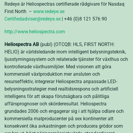
Redeye är Heliospectras certifierade rådgivare för Nasdaq
First North –
www.redeye.se
Certifiedadviser@redeye.se
| +46 (0)8 121 576 90
http://www.heliospectra.com
Heliospectra AB
(publ) (OTCQB: HLS, FIRST NORTH:
HELIO) är världsledande inom intelligent belysningsteknik,
ljusstyrningssystem och relaterade tjänster för växthus och
kontrollerade växthusmiljöer. Med visionen att göra
kommersiell växtproduktion mer ansluten och
resurseffektiv, integrerar Heliospectra anpassade LED-
belysningsstrategier med realtidsrespons och artificiell
intelligens för att skapa förutsägbara och pålitliga
affärsprognoser och skörderesultat. Heliospectra
grundades 2006 och engagerar sig i att hjälpa odlare och
kommersiella matproducenter på sex kontinenter att
konsekvent öka avkastningen och producera grödor som