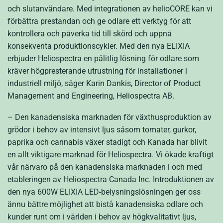
och slutanvändare. Med integrationen av helioCORE kan vi
förbättra prestandan och ge odlare ett verktyg för att
kontrollera och påverka tid till skörd och uppnå
konsekventa produktionscykler. Med den nya ELIXIA
erbjuder Heliospectra en pålitlig lösning för odlare som
kräver högpresterande utrustning för installationer i
industriell miljö, säger Karin Dankis, Director of Product
Management and Engineering, Heliospectra AB.
– Den kanadensiska marknaden för växthusproduktion av
grödor i behov av intensivt ljus såsom tomater, gurkor,
paprika och cannabis växer stadigt och Kanada har blivit
en allt viktigare marknad för Heliospectra. Vi ökade kraftigt
vår närvaro på den kanadensiska marknaden i och med
etableringen av Heliospectra Canada Inc. Introduktionen av
den nya 600W ELIXIA LED-belysningslösningen ger oss
ännu bättre möjlighet att bistå kanadensiska odlare och
kunder runt om i världen i behov av högkvalitativt ljus,