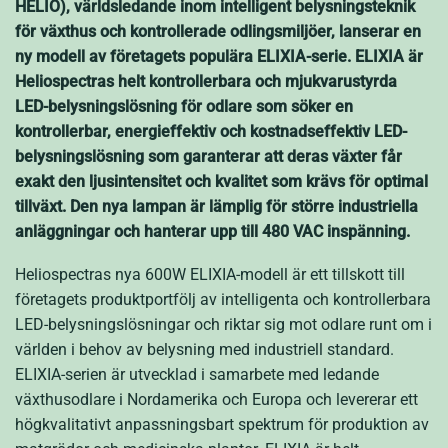
HELIO), världsledande inom intelligent belysningsteknik
för växthus och kontrollerade odlingsmiljöer, lanserar en
ny modell av företagets populära ELIXIA-serie. ELIXIA är
Heliospectras helt kontrollerbara och mjukvarustyrda
LED-belysningslösning för odlare som söker en
kontrollerbar, energieffektiv och kostnadseffektiv LED-
belysningslösning som garanterar att deras växter får
exakt den ljusintensitet och kvalitet som krävs för optimal
tillväxt. Den nya lampan är lämplig för större industriella
anläggningar och hanterar upp till 480 VAC inspänning.
Heliospectras nya 600W ELIXIA-modell är ett tillskott till
företagets produktportfölj av intelligenta och kontrollerbara
LED-belysningslösningar och riktar sig mot odlare runt om i
världen i behov av belysning med industriell standard.
ELIXIA-serien är utvecklad i samarbete med ledande
växthusodlare i Nordamerika och Europa och levererar ett
högkvalitativt anpassningsbart spektrum för produktion av