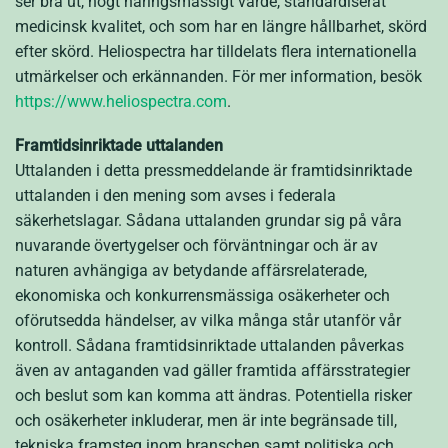
ser bra ut, högt näringsmässigt värde, standardiserat
medicinsk kvalitet, och som har en längre hållbarhet, skörd
efter skörd. Heliospectra har tilldelats flera internationella
utmärkelser och erkännanden. För mer information, besök
https://www.heliospectra.com
.
Framtidsinriktade uttalanden
Uttalanden i detta pressmeddelande är framtidsinriktade
uttalanden i den mening som avses i federala
säkerhetslagar. Sådana uttalanden grundar sig på våra
nuvarande övertygelser och förväntningar och är av
naturen avhängiga av betydande affärsrelaterade,
ekonomiska och konkurrensmässiga osäkerheter och
oförutsedda händelser, av vilka många står utanför vår
kontroll. Sådana framtidsinriktade uttalanden påverkas
även av antaganden vad gäller framtida affärsstrategier
och beslut som kan komma att ändras. Potentiella risker
och osäkerheter inkluderar, men är inte begränsade till,
tekniska framsteg inom branschen samt politiska och