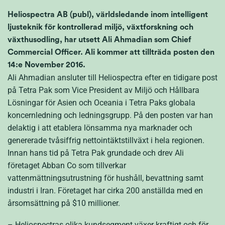
Heliospectra AB (publ), världsledande inom intelligent
ljusteknik för kontrollerad miljö, växtforskning och
växthusodling, har utsett Ali Ahmadian som Chief
Commercial Officer. Ali kommer att tillträda posten den
14:e November 2016.
Ali Ahmadian ansluter till Heliospectra efter en tidigare post
på Tetra Pak som Vice President av Miljö och Hållbara
Lösningar för Asien och Oceania i Tetra Paks globala
koncernledning och ledningsgrupp. På den posten var han
delaktig i att etablera lönsamma nya marknader och
genererade tvåsiffrig nettointäktstillväxt i hela regionen.
Innan hans tid på Tetra Pak grundade och drev Ali
företaget Abban Co som tillverkar
vattenmättningsutrustning för hushåll, bevattning samt
industri i Iran. Företaget har cirka 200 anställda med en
årsomsättning på $10 millioner.
– Heliospectras olika kundsegment växer kraftigt och för