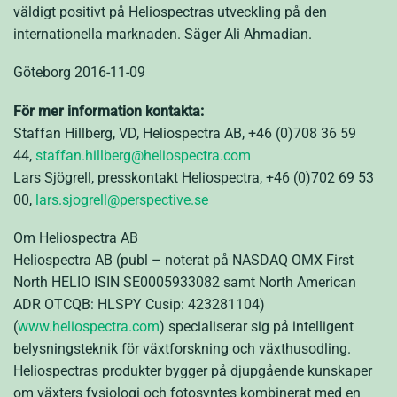
väldigt positivt på Heliospectras utveckling på den
internationella marknaden. Säger Ali Ahmadian.
Göteborg 2016-11-09
För mer information kontakta:
Staffan Hillberg, VD, Heliospectra AB, +46 (0)708 36 59
44,
staffan.hillberg@heliospectra.com
Lars Sjögrell, presskontakt Heliospectra, +46 (0)702 69 53
00,
lars.sjogrell@perspective.se
Om Heliospectra AB
Heliospectra AB (publ – noterat på NASDAQ OMX First
North HELIO ISIN SE0005933082 samt North American
ADR OTCQB: HLSPY Cusip: 423281104)
(
www.heliospectra.com
) specialiserar sig på intelligent
belysningsteknik för växtforskning och växthusodling.
Heliospectras produkter bygger på djupgående kunskaper
om växters fysiologi och fotosyntes kombinerat med en