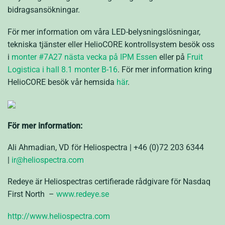
bidragsansökningar.
För mer information om våra LED-belysningslösningar,
tekniska tjänster eller HelioCORE kontrollsystem besök oss
i
monter #7A27 nästa vecka på IPM Essen
eller på
Fruit
Logistica i hall 8.1 monter B-16
. För mer information kring
HelioCORE besök vår hemsida
här
.
För mer information:
Ali Ahmadian, VD för Heliospectra | +46 (0)72 203 6344
|
ir@heliospectra.com
Redeye är Heliospectras certifierade rådgivare för Nasdaq
First North –
www.redeye.se
http://www.heliospectra.com