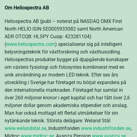
Om Heliospectra AB
Heliospectra AB (publ – noterat på NASDAQ OMX First
North HELIO ISIN SE0005933082 samt North American
ADR OTCQB: HLSPY Cusip: 423281104)
(
www.heliospectra.com
) specialiserar sig på intelligent
belysningsteknik för växtforskning och växthusodling.
Heliospectras produkter bygger på djupgående kunskaper
om växters fysiologi och fotosyntes kombinerat med en
unik användning av modern LED-teknik. Efter sex års
utveckling i Sverige har företaget nu börjat expandera på
den internationella marknaden. Företaget har samlat in
över 260 miljoner kronor i eget kapital och har fått över 2,6
miljoner dollar genom akademiska stipendier och anslag.
Man har också mottagit ett flertal utmärkelser för sin
nytänkande teknik. Största delägare: Weland Stål
www.welandstal.se
, Industrifonden
www.industrifonden.se
,
Midroc
www.midroc.se
, Avanza Pension
www.avanza.se
.