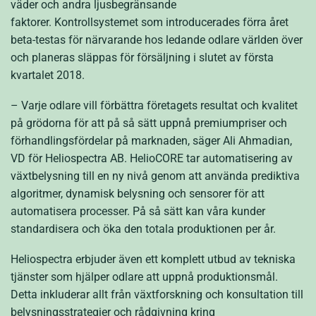
väder och andra ljusbegränsande
faktorer.
Kontrollsystemet som introducerades förra året
beta-testas för närvarande hos ledande odlare världen över
och planeras släppas för försäljning i slutet av första
kvartalet 2018.
– Varje odlare vill förbättra företagets resultat och kvalitet
på grödorna för att på så sätt uppnå premiumpriser och
förhandlingsfördelar på marknaden, säger Ali Ahmadian,
VD för Heliospectra AB. HelioCORE tar automatisering av
växtbelysning till en ny nivå genom att använda prediktiva
algoritmer, dynamisk belysning och sensorer för att
automatisera processer. På så sätt kan våra kunder
standardisera och öka den totala produktionen per år.
Heliospectra erbjuder även ett komplett utbud av tekniska
tjänster som hjälper odlare att uppnå produktionsmål.
Detta inkluderar allt från växtforskning och konsultation till
belysningsstrategier och rådgivning kring