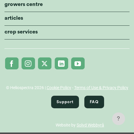
growers centre
articles
crop services
© Heliospectra 2026 |
Cookie Policy
-
Terms of Use & Privacy Policy
Support
FAQ
?
Website by
Solvd Webbyrå