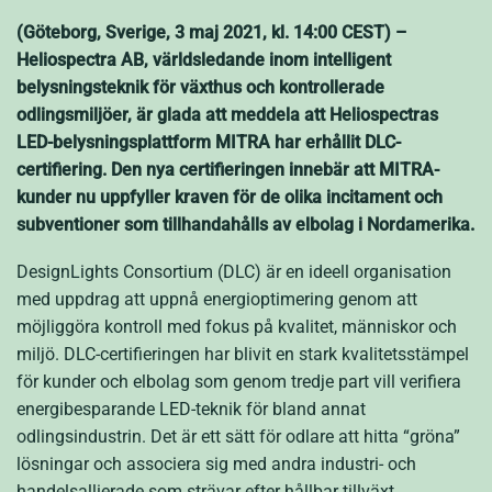
(Göteborg, Sverige, 3 maj 2021, kl. 14:00 CEST) –
Heliospectra AB, världsledande inom intelligent
belysningsteknik för växthus och kontrollerade
odlingsmiljöer, är glada att meddela att Heliospectras
LED-belysningsplattform MITRA har erhållit DLC-
certifiering. Den nya certifieringen innebär att MITRA-
kunder nu uppfyller kraven för de olika incitament och
subventioner som tillhandahålls av elbolag i Nordamerika.
DesignLights Consortium (DLC) är en ideell organisation
med uppdrag att uppnå energioptimering genom att
möjliggöra kontroll med fokus på kvalitet, människor och
miljö. DLC-certifieringen har blivit en stark kvalitetsstämpel
för kunder och elbolag som genom tredje part vill verifiera
energibesparande LED-teknik för bland annat
odlingsindustrin. Det är ett sätt för odlare att hitta “gröna”
lösningar och associera sig med andra industri- och
handelsallierade som strävar efter hållbar tillväxt.