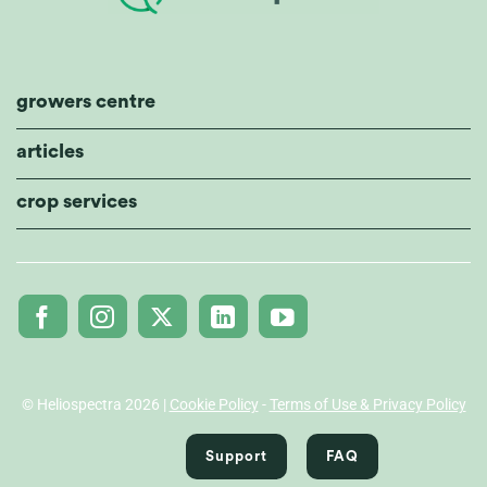
growers centre
articles
crop services
© Heliospectra 2026 |
Cookie Policy
-
Terms of Use & Privacy Policy
Support
FAQ