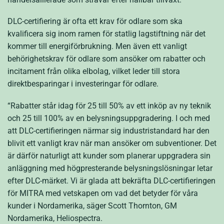
DLC-certifiering är ofta ett krav för odlare som ska
kvalificera sig inom ramen för statlig lagstiftning när det
kommer till energiförbrukning. Men även ett vanligt
behörighetskrav för odlare som ansöker om rabatter och
incitament från olika elbolag, vilket leder till stora
direktbesparingar i investeringar för odlare.
“Rabatter står idag för 25 till 50% av ett inköp av ny teknik
och 25 till 100% av en belysningsuppgradering. I och med
att DLC-certifieringen närmar sig industristandard har den
blivit ett vanligt krav när man ansöker om subventioner. Det
är därför naturligt att kunder som planerar uppgradera sin
anläggning med högpresterande belysningslösningar letar
efter DLC-märket. Vi är glada att bekräfta DLC-certifieringen
för MITRA med vetskapen om vad det betyder för våra
kunder i Nordamerika, säger Scott Thornton, GM
Nordamerika, Heliospectra.