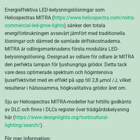
Energieffektiva LED-belysningslösningar som
Heliospectras MITRA (
https://www.heliospectra.com/mitra-
commercial-led-grow-lights
) sänker den totala
energiförbrukningen avsevärt jämfört med traditionella
lösningar och därmed de samlade driftskostnaderna.
MITRA är odlingsmarknadens första modulära LED-
belysningslösning. Designad av odlare för odlare är MITRA
den perfekta lampan för ljushungriga grödor. Detta tack
vare dess optimerade spektrum och högintensiva
ljuseffektivitet med en effekt på upp till 2,8 µmol /J, vilket
resulterar i hälsosamma, högkvalitativa grödor året om.
Sju av Heliospectras MITRA-modeller har hittills godkänts
av DLC och finns i DLCs register över trädgårdsbelysning
här (
https://www.designlights.org/horticultural-
lighting/search/
).
För mer information: