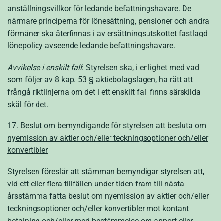
anställningsvillkor för ledande befattningshavare. De
närmare principerna för lönesättning, pensioner och andra
förmåner ska återfinnas i av ersättningsutskottet fastlagd
lönepolicy avseende ledande befattningshavare.
Avvikelse i enskilt fall
: Styrelsen ska, i enlighet med vad
som följer av 8 kap. 53 § aktiebolagslagen, ha rätt att
frångå riktlinjerna om det i ett enskilt fall finns särskilda
skäl för det.
17
. Beslut om bemyndigande för styrelsen att besluta om
nyemission av aktier och/eller teckningsoptioner och/eller
konvertibler
Styrelsen föreslår att stämman bemyndigar styrelsen att,
vid ett eller flera tillfällen under tiden fram till nästa
årsstämma fatta beslut om nyemission av aktier och/eller
teckningsoptioner och/eller konvertibler mot kontant
betalning och/eller med bestämmelse om apport eller