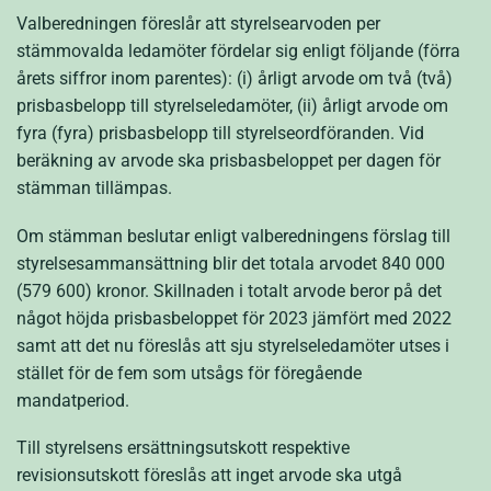
Valberedningen föreslår att styrelsearvoden per
stämmovalda ledamöter fördelar sig enligt följande (förra
årets siffror inom parentes): (i) årligt arvode om två (två)
prisbasbelopp till styrelseledamöter, (ii) årligt arvode om
fyra (fyra) prisbasbelopp till styrelseordföranden. Vid
beräkning av arvode ska prisbasbeloppet per dagen för
stämman tillämpas.
Om stämman beslutar enligt valberedningens förslag till
styrelsesammansättning blir det totala arvodet 840 000
(579 600) kronor. Skillnaden i totalt arvode beror på det
något höjda prisbasbeloppet för 2023 jämfört med 2022
samt att det nu föreslås att sju styrelseledamöter utses i
stället för de fem som utsågs för föregående
mandatperiod.
Till styrelsens ersättningsutskott respektive
revisionsutskott föreslås att inget arvode ska utgå