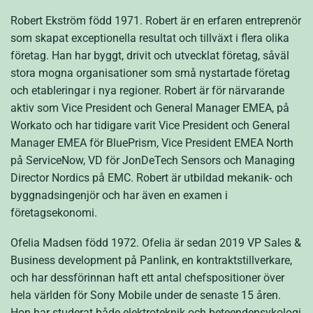
Robert Ekström född 1971. Robert är en erfaren entreprenör
som skapat exceptionella resultat och tillväxt i flera olika
företag. Han har byggt, drivit och utvecklat företag, såväl
stora mogna organisationer som små nystartade företag
och etableringar i nya regioner. Robert är för närvarande
aktiv som Vice President och General Manager EMEA, på
Workato och har tidigare varit Vice President och General
Manager EMEA för BluePrism, Vice President EMEA North
på ServiceNow, VD för JonDeTech Sensors och Managing
Director Nordics på EMC. Robert är utbildad mekanik- och
byggnadsingenjör och har även en examen i
företagsekonomi.
Ofelia Madsen född 1972. Ofelia är sedan 2019 VP Sales &
Business development på Panlink, en kontraktstillverkare,
och har dessförinnan haft ett antal chefspositioner över
hela världen för Sony Mobile under de senaste 15 åren.
Hon har studerat både elektroteknik och beteendepsykologi