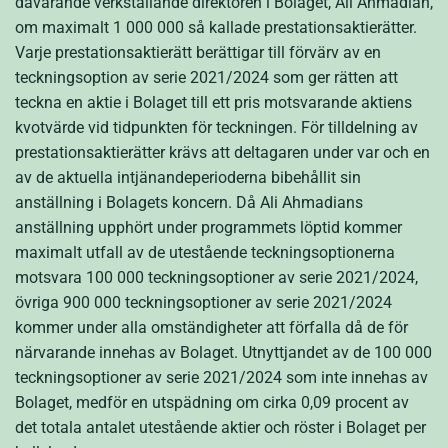
dåvarande verkställande direktören i Bolaget, Ali Ahmadian,
om maximalt 1 000 000 så kallade prestationsaktierätter.
Varje prestationsaktierätt berättigar till förvärv av en
teckningsoption av serie 2021/2024 som ger rätten att
teckna en aktie i Bolaget till ett pris motsvarande aktiens
kvotvärde vid tidpunkten för teckningen. För tilldelning av
prestationsaktierätter krävs att deltagaren under var och en
av de aktuella intjänandeperioderna bibehållit sin
anställning i Bolagets koncern. Då Ali Ahmadians
anställning upphört under programmets löptid kommer
maximalt utfall av de utestående teckningsoptionerna
motsvara 100 000 teckningsoptioner av serie 2021/2024,
övriga 900 000 teckningsoptioner av serie 2021/2024
kommer under alla omständigheter att förfalla då de för
närvarande innehas av Bolaget. Utnyttjandet av de 100 000
teckningsoptioner av serie 2021/2024 som inte innehas av
Bolaget, medför en utspädning om cirka 0,09 procent av
det totala antalet utestående aktier och röster i Bolaget per