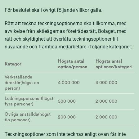
För beslutet ska i övrigt följande villkor gälla.
Rätt att teckna teckningsoptionerna ska tillkomma, med
avvikelse från aktieägarnas företrädesrätt, Bolaget, med
rätt och skyldighet att överlåta teckningsoptioner till
nuvarande och framtida medarbetare i följande kategorier:
Högsta antal
Högsta antal
Kategori
option/person
optioner/kategori
Verkställande
direktör(högst en
4 000 000
4 000 000
person)
Ledningspersoner(högst
500 000
2 000 000
fyra personer)
Övriga anställda(högst
200 000
2 000 000
tio personer)
Teckningsoptioner som inte tecknas enligt ovan får inte