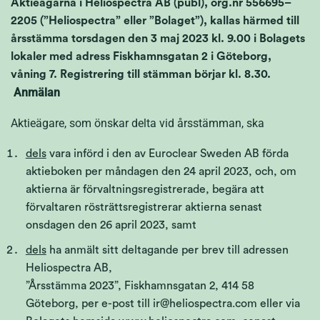
Aktieägarna i Heliospectra AB (publ), org.nr 556695–
2205 (”Heliospectra” eller ”Bolaget”), kallas härmed till
årsstämma torsdagen den 3 maj 2023 kl. 9.00 i Bolagets
lokaler med adress Fiskhamnsgatan 2 i Göteborg,
våning 7. Registrering till stämman börjar kl. 8.30.
Anmälan
Aktieägare, som önskar delta vid årsstämman, ska
dels
vara införd i den av Euroclear Sweden AB förda
aktieboken per måndagen den 24 april 2023, och, om
aktierna är förvaltningsregistrerade, begära att
förvaltaren rösträttsregistrerar aktierna senast
onsdagen den 26 april 2023, samt
dels
ha anmält sitt deltagande per brev till adressen
Heliospectra AB,
”Årsstämma 2023”, Fiskhamnsgatan 2, 414 58
Göteborg, per e-post till ir@heliospectra.com eller via