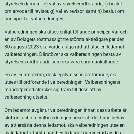
styrelseledamöter, e) val av styrelseordförande, f) beslut
om arvode till revisor, g) val av revisor, samt h) beslut om
principer för valberedningen.
Valberedningen ska utses enligt följande principer. Var och
en av Bolagets röstmässigt tre största aktieägare per den
30 augusti 2023 ska vardera äga rätt att utse en ledamot i
valberedningen. Därutöver ska valberedningen bestå av
styrelsens ordförande som ska vara sammankallande.
En av ledamöterna, dock ej styrelsens ordförande, ska
utses till ordförande i valberedningen. Valberedningens
mandatperiod sträcker sig fram till dess att ny
valberedning utsetts.
Om ledamot avgår ur valberedningen innan dess arbete är
slutfört, och om valberedningen anser att det finns behov
av att ersätta denna ledamot, ska valberedningen utse en
ny ledamot; i första hand en ledamot nominerad av den