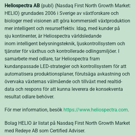
Heliospectra AB
(publ) (
Nasdaq First North Growth Market:
HELIO
) grundades 2006 i Sverige av växtforskare och
biologer med visionen att göra kommersiell växtproduktion
mer intelligent och resurseffektiv. Idag, med kunder på
sju kontinenter, är Heliospectra världsledande
inom
intelligent belysningsteknik, ljuskontrollsystem och
tjänster för växthus och kontrollerade odlingsmiljöer. I
samarbete med odlare, tar Heliospectra fram
kundanpassade LED-strategier och kontrollsystem för att
automatisera produktionsplaner, förutsäga avkastning och
övervaka växternas välmående och tillväxt med realtid-
data och respons för att kunna leverera de konsekventa
resultat odlare behöver.
För mer information, besök
https://www.heliospectra.com
.
Bolag HELIO är listat på Nasdaq First North Growth Market
med Redeye AB som Certified Adviser.