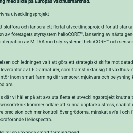
ing med sikte på Europas växthusmarknad.
rivna utvecklingsprojekt
 slutföra och lansera ett flertal utvecklingsprojekt för att stärk
n av företagets styrsystem helioCORE™, lansering av nästa gene
ntegration av MITRA med styrsystemet helioCORE™ och sensorer,
lsen och ledningen valt att göra ett strategiskt skifte mot data
leverantör av LED-armaturer, som främst riktar sig till växthus
rantör inom smart farming där sensorer, mjukvara och belysning 
odlare.
 där vi håller på att avsluta flertalet utvecklingsprojekt knutna 
sensorteknik kommer odlare att kunna upptäcka stress, snabbt 
örre precision och mer kontroll över grödorna, minskat avfall och
ordförande Heliospectra.
del av en växande smart farming-trend