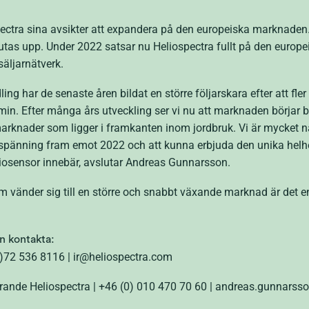
ospectra sina avsikter att expandera på den europeiska marknade
kjutas upp. Under 2022 satsar nu Heliospectra fullt på den eur
säljarnätverk.
g har de senaste åren bildat en större följarskara efter att fler 
in. Efter många års utveckling ser vi nu att marknaden börjar bl
knader som ligger i framkanten inom jordbruk. Vi är mycket nä
 spänning fram emot 2022 och att kunna erbjuda den unika helh
iosensor innebär, avslutar Andreas Gunnarsson.
 vänder sig till en större och snabbt växande marknad är det e
en kontakta:
0)72 536 8116 | ir@heliospectra.com
rande Heliospectra | +46 (0) 010 470 70 60 | andreas.gunnars