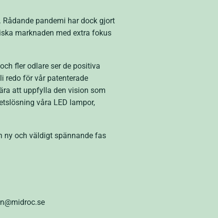
n. Rådande pandemi har dock gjort
opeiska marknaden med extra fokus
och fler odlare ser de positiva
i redo för vår patenterade
ra att uppfylla den vision som
etslösning våra LED lampor,
n ny och väldigt spännande fas
son@midroc.se