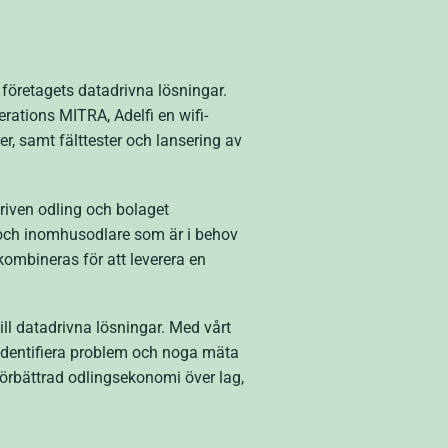
a företagets datadrivna lösningar.
rations MITRA, Adelfi en wifi-
 samt fälttester och lansering av
driven odling och bolaget
- och inomhusodlare som är i behov
kombineras för att leverera en
till datadrivna lösningar. Med vårt
identifiera problem och noga mäta
 förbättrad odlingsekonomi över lag,