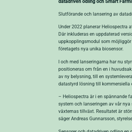
datadriven odling och Smart Farm
Slutförande och lansering av datad
Under 2022 planerar Heliospectra att
Där inkluderas en uppdaterad versio
uppkopplingsmodul som möjliggör i
företagets nya unika biosensor.
I och med lanseringarna har nu styre
positioneras om från en i huvudsak 
av ny belysning, till en systemleve
datastyrd lösning till kommersiella 
– Heliospectra är i en spännande fas
system och lanseringen av vår nya 
växternas tillväxt. Resultatet är st
säger Andreas Gunnarsson, styrelse
Sensorer och datadriven odling en 