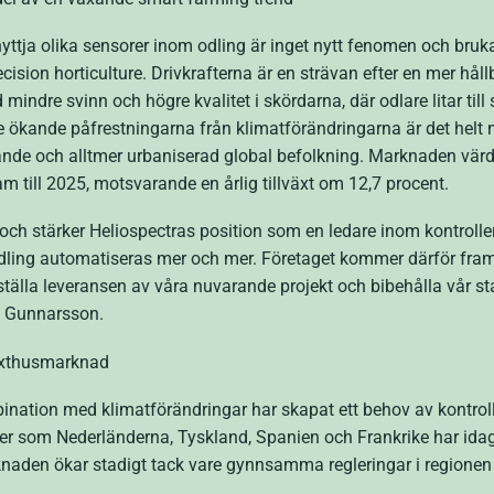
yttja olika sensorer inom odling är inget nytt fenomen och br
sion horticulture. Drivkrafterna är en strävan efter en mer hål
indre svinn och högre kvalitet i skördarna, där odlare litar till 
de ökande påfrestningarna från klimatförändringarna är det helt 
nde och alltmer urbaniserad global befolkning. Marknaden värde
ram till 2025, motsvarande en årlig tillväxt om 12,7 procent.
och stärker Heliospectras position som en ledare inom kontroll
ling automatiseras mer och mer. Företaget kommer därför fram
ställa leveransen av våra nuvarande projekt och bibehålla vår st
as Gunnarsson.
äxthusmarknad
nation med klimatförändringar har skapat ett behov av kontrolle
r som Nederländerna, Tyskland, Spanien och Frankrike har idag
den ökar stadigt tack vare gynnsamma regleringar i regionen o