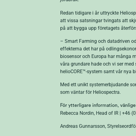
Redan tidigare i år uttryckte Heli
att vissa satsningar tvingats att s
på att bygga upp företagets återför
– Smart Farming och datadriven odlin
effekterna det har på odlingsekonom
biosensor och Europa har många mar
våra grundare hade och vi ser med
helioCORE™-system samt vår nya b
Med ett unikt systemerbjudande som
som väntar för Heliospectra.
För ytterligare information, vänlig
Rebecca Nordin, Head of IR | +46 (
Andreas Gunnarsson, Styrelseordfö