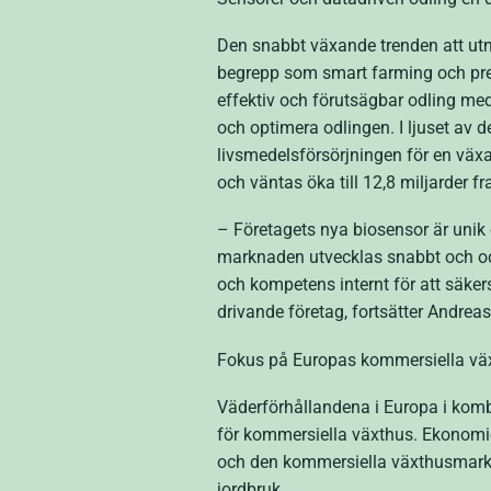
Den snabbt växande trenden att utn
begrepp som smart farming och preci
effektiv och förutsägbar odling med m
och optimera odlingen. I ljuset av 
livsmedelsförsörjningen för en växa
och väntas öka till 12,8 miljarder f
– Företagets nya biosensor är unik 
marknaden utvecklas snabbt och od
och kompetens internt för att säker
drivande företag, fortsätter Andre
Fokus på Europas kommersiella v
Väderförhållandena i Europa i kombi
för kommersiella växthus. Ekonomie
och den kommersiella växthusmarkna
jordbruk.