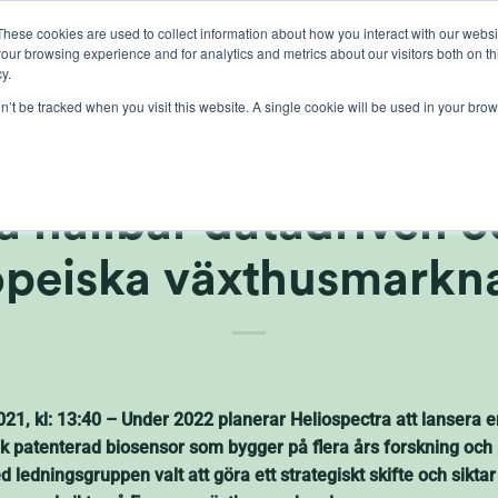
These cookies are used to collect information about how you interact with our webs
our browsing experience and for analytics and metrics about our visitors both on th
lights
crop control
cultivation
knowledge
abo
y.
on’t be tracked when you visit this website. A single cookie will be used in your b
gisk riktning för Heli
å hållbar datadriven o
opeiska växthusmarkn
1, kl: 13:40 – Under 2022 planerar Heliospectra att lansera e
nik patenterad biosensor som bygger på flera års forskning och 
ledningsgruppen valt att göra ett strategiskt skifte och siktar