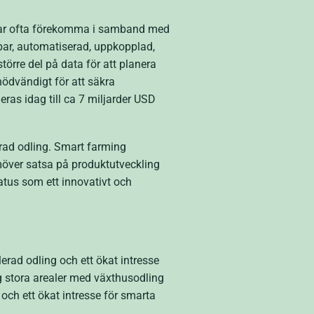
ukar ofta förekomma i samband med
lbar, automatiserad, uppkopplad,
större del på data för att planera
nödvändigt för att säkra
ras idag till ca 7 miljarder USD
erad odling. Smart farming
över satsa på produktutveckling
atus som ett innovativt och
rad odling och ett ökat intresse
 stora arealer med växthusodling
ch ett ökat intresse för smarta