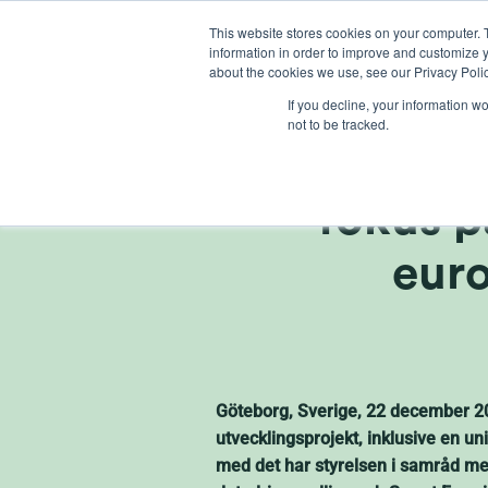
Skip
This website stores cookies on your computer. 
to
information in order to improve and customize y
content
about the cookies we use, see our Privacy Polic
If you decline, your information w
not to be tracked.
Ny strate
fokus p
eur
Göteborg, Sverige, 22 december 202
utvecklingsprojekt, inklusive en u
med det har styrelsen i samråd med 