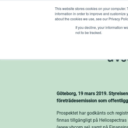
Skip
This website stores cookies on your computer. 
to
information in order to improve and customize y
content
about the cookies we use, see our Privacy Polic
If you decline, your information w
not to be tracked.
Offentligg
avs
Göteborg, 19 mars 2019. Styrelsen 
företrädesemission som offentligg
Prospektet har godkänts och regist
finnas tillgängligt på Heliospectra
(www.vhcorp.se) samt på Finansins