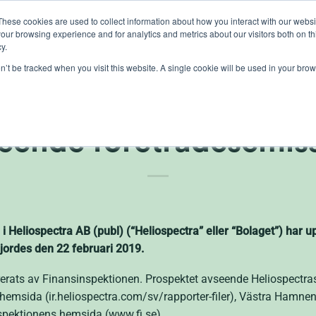
These cookies are used to collect information about how you interact with our webs
our browsing experience and for analytics and metrics about our visitors both on th
lights
crop control
cultivation
knowledge
abo
y.
on’t be tracked when you visit this website. A single cookie will be used in your b
örande av Heliospectr
eende företrädesemis
i Heliospectra AB (publ) (“Heliospectra” eller “Bolaget”) har 
jordes den 22 februari 2019.
rerats av Finansinspektionen. Prospektet avseende Heliospectr
s hemsida (ir.heliospectra.com/sv/rapporter-filer), Västra Hamn
pektionens hemsida (www.fi.se).