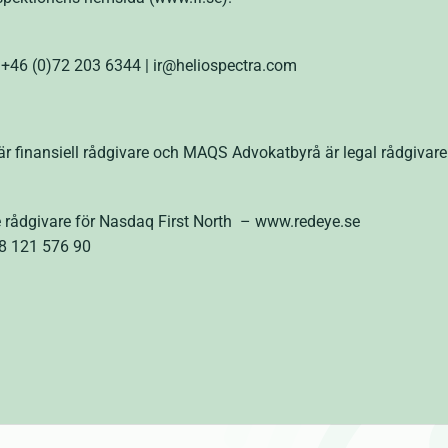
| +46 (0)72 203 6344
| ir@heliospectra.com
r finansiell rådgivare och MAQS Advokatbyrå är legal rådgivar
de rådgivare för Nasdaq First North – www.redeye.se
)8 121 576 90