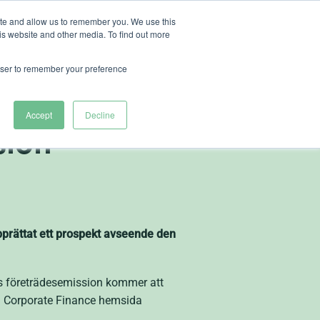
ite and allow us to remember you. We use this
is website and other media. To find out more
ut Heliospectra
rowser to remember your preference
as prospekt
Accept
Decline
sion
upprättat ett prospekt avseende den
as företrädesemission kommer att
en Corporate Finance hemsida