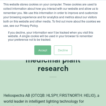
Skip
This website stores cookies on your computer. These cookies are used to
collect information about how you interact with our website and allow us to
to
remember you. We use this information in order to improve and customize
content
your browsing experience and for analytics and metrics about our visitors
both on this website and other media. To find out more about the cookies we
use, see our Privacy Policy.
If you decline, your information won’t be tracked when you visit this
website. A single cookie will be used in your browser to remember
your preference not to be tracked.
Heliospectra hires Dr.
Sue Sisley as director of
Accept
Decline
medicinal plant
research
Heliospectra AB (OTCQB: HLSPY, FIRSTNORTH: HELIO), a
world leader in intelligent lighting technology for