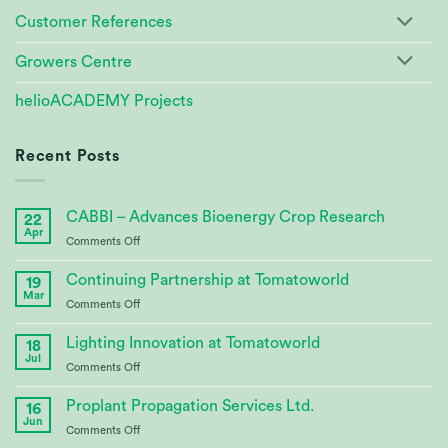
Customer References
Growers Centre
helioACADEMY Projects
Recent Posts
CABBI – Advances Bioenergy Crop Research
22
Apr
on
Comments Off
CABBI
–
Continuing Partnership at Tomatoworld
19
Advances
Mar
on
Comments Off
Bioenergy
Continuing
Crop
Partnership
Lighting Innovation at Tomatoworld
Research
18
at
Jul
on
Comments Off
Tomatoworld
Lighting
Innovation
Proplant Propagation Services Ltd.
16
at
Jun
on
Comments Off
Tomatoworld
Proplant