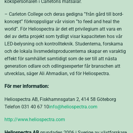
kökspersonalen i Carletons matsalar.
– Carleton College och deras gedigna ”från gård till bord-
koncept” förkroppsligar vår vision ”to feed and heal the
world”. För Heliospectra är det ett privilegium att vara en
del av detta projekt som tydligt visar kapaciteten hos vår
LED-belysning och kontrollteknik. Studenterna, forskarna
och de lokala livsmedelsproducenterna skapar en varaktig
effekt för samhället samtidigt som de ser till att nästa
generation odlare och odlingsexperter får branschen att
utvecklas, säger Ali Ahmadian, vd för Heliospectra.
För mer information:
Heliospectra AB, Fiskhamnsgatan 2, 414 58 Göteborg
Telefon 031 40 67 10
info@heliospectra.com
http://www.heliospectra.com
Heliospectra AB
grundades 2006 i Sverige av växtforskare