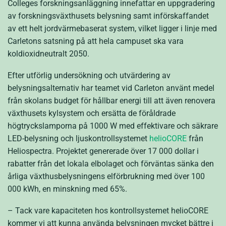
Colleges forskningsanläggning innefattar en uppgradering
av forskningsväxthusets belysning samt införskaffandet
av ett helt jordvärmebaserat system, vilket ligger i linje med
Carletons satsning på att hela campuset ska vara
koldioxidneutralt 2050.
Efter utförlig undersökning och utvärdering av
belysningsalternativ har teamet vid Carleton använt medel
från skolans budget för hållbar energi till att även renovera
växthusets kylsystem och ersätta de föråldrade
högtryckslamporna på 1000 W med effektivare och säkrare
LED-belysning och ljuskontrollsystemet
helioCORE
från
Heliospectra. Projektet genererade över 17 000 dollar i
rabatter från det lokala elbolaget och förväntas sänka den
årliga växthusbelysningens elförbrukning med över 100
000 kWh, en minskning med 65%.
– Tack vare kapaciteten hos kontrollsystemet helioCORE
kommer vi att kunna använda belysningen mycket bättre i