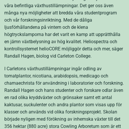
våra befintliga växthustillämpningar. Det ger oss även
många nya möjligheter att bredda våra studentprogram
och vår forskningsinriktning. Med de dåliga
ljusförhållandena på vintern och de klena
högtryckslamporna har det varit en kamp att upprätthålla
en jämn växtbelysning av hög kvalitet. Heliospectra och
kontrollsystemet helioCORE möjliggör detta och mer, säger
Randall Hagen, biolog vid Carleton College.
I Carletons växthustillämpningar ingår odling av
tomatplantor, nicotiana, arabidopsis, medicago och
chamaechrista för användning i laboratorier och forskning.
Randall Hagen och hans studenter och forskare odlar även
en rad olika kryddväxter och grönsaker samt ett antal
kaktusar, suckulenter och andra plantor som visas upp för
klasser och används vid olika forskningsprojekt. Skolan
började nyligen med förökning av inhemska växter till det
356 hektar (880 acre) stora Cowling Arboretum som är ett