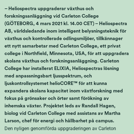
– Heliospectra uppgraderar växthus och
forskningsanläggning vid Carleton College
(GÖTEBORG, 4 mars 2021 kl. 14.00 CET) – Heliospectra
AB, världsledande inom intelligent belysningsteknik för
växthus och kontrollerade odlingsmiljöer, tillkännager
ett nytt samarbetar med Carleton College, ett privat
college i Northfield, Minnesota, USA, för att uppgradera
skolans växthus och forskningsanläggning. Carleton
College har installerat ELIXIA, Heliospectras lösning
med anpassningsbart ljusspektrum, och
ljuskontrollsystemet helioCORE™ för att kunna
expandera skolans kapacitet inom växtforskning med
fokus på grönsaker och örter samt förökning av
inhemska växter. Projektet leds av Randall Hagen,
biolog vid Carleton College med assistans av Martha
Larson, chef för energi och hållbarhet på campus.
Den nyligen genomförda uppgraderingen av Carleton