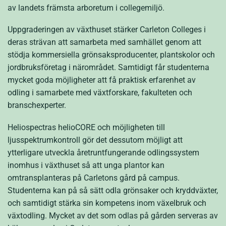
av landets främsta arboretum i collegemiljö.
Uppgraderingen av växthuset stärker Carleton Colleges i
deras strävan att samarbeta med samhället genom att
stödja kommersiella grönsaksproducenter, plantskolor och
jordbruksföretag i närområdet. Samtidigt får studenterna
mycket goda möjligheter att få praktisk erfarenhet av
odling i samarbete med växtforskare, fakulteten och
branschexperter.
Heliospectras helioCORE och möjligheten till
ljusspektrumkontroll gör det dessutom möjligt att
ytterligare utveckla åretruntfungerande odlingssystem
inomhus i växthuset så att unga plantor kan
omtransplanteras på Carletons gård på campus.
Studenterna kan på så sätt odla grönsaker och kryddväxter,
och samtidigt stärka sin kompetens inom växelbruk och
växtodling. Mycket av det som odlas på gården serveras av