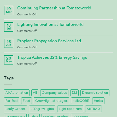
CABBI
–
Continuing Partnership at Tomatoworld
19
Advances
Mar
on
Comments Off
Bioenergy
Continuing
Crop
Partnership
Lighting Innovation at Tomatoworld
Research
18
at
Jul
on
Comments Off
Tomatoworld
Lighting
Innovation
Proplant Propagation Services Ltd.
16
at
Jun
on
Comments Off
Tomatoworld
Proplant
Propagation
Tropica Achieves 32% Energy Savings
20
Services
May
on
Comments Off
Ltd.
Tropica
Achieves
32%
Tags
Energy
Savings
AI/Automation
All
Company values
DLI
Dynamic solution
Far-Red
Food
Grow/light strategies
helioCORE
Herbs
Leafy Greens
LED grow lights
Light spectrum
MITRA X
Ornamentals
Trials
Vertical Farming
Vine crops