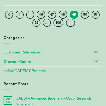
1
…
46
47
48
49
50
51
52
…
109
Categories
Customer References
Growers Centre
helioACADEMY Projects
Recent Posts
CABBI – Advances Bioenergy Crop Research
22
Apr
on
Comments Off