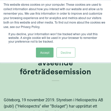
Skip
This website stores cookies on your computer. These cookies are used to
collect information about how you interact with our website and allow us to
to
remember you. We use this information in order to improve and customize
content
your browsing experience and for analytics and metrics about our visitors
both on this website and other media. To find out more about the cookies we
use, see our Privacy Policy.
If you decline, your information won’t be tracked when you visit this
website. A single cookie will be used in your browser to remember
your preference not to be tracked.
Offentliggörande av
Heliospectras prospekt
Accept
Decline
avseende
företrädesemission
Göteborg, 19 november 2019. Styrelsen i Heliospectra AB
(publ) (”Heliospectra” eller ”Bolaget”) har upprättat ett